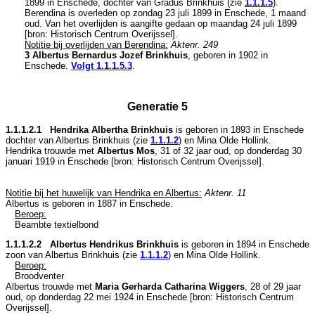
1899 in
Enschede
, dochter van
Gradus Brinkhuis (zie
1.1.1.5
).
Berendina is overleden op zondag 23 juli 1899 in
Enschede
, 1 maand
oud. Van het overlijden is aangifte gedaan op maandag 24 juli 1899
[
bron: Historisch Centrum Overijssel
].
Notitie bij overlijden van Berendina:
Aktenr. 249
3 Albertus Bernardus Jozef Brinkhuis
, geboren in 1902 in
Enschede
.
Volgt
1.1.1.5.3
.
Generatie 5
1.1.1.2.1 Hendrika Albertha Brinkhuis
is geboren in 1893 in
Enschede
dochter van
Albertus Brinkhuis (zie
1.1.1.2
) en
Mina Olde Hollink.
Hendrika trouwde met
Albertus Mos
, 31 of 32 jaar oud, op donderdag 30
januari 1919 in
Enschede
[
bron: Historisch Centrum Overijssel
].
Notitie bij het huwelijk van Hendrika en Albertus:
Aktenr. 11
Albertus is geboren in 1887 in
Enschede
.
Beroep:
Beambte textielbond
1.1.1.2.2 Albertus Hendrikus Brinkhuis
is geboren in 1894 in
Enschede
zoon van
Albertus Brinkhuis (zie
1.1.1.2
) en
Mina Olde Hollink.
Beroep:
Broodventer
Albertus trouwde met
Maria Gerharda Catharina Wiggers
, 28 of 29 jaar
oud, op donderdag 22 mei 1924 in
Enschede
[
bron: Historisch Centrum
Overijssel
].