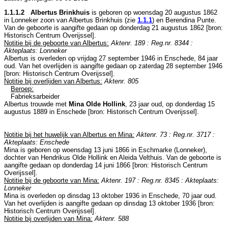
1.1.1.2 Albertus Brinkhuis
is geboren op woensdag 20 augustus 1862
in
Lonneker
zoon van
Albertus Brinkhuis (zie
1.1.1
) en
Berendina Punte.
Van de geboorte is aangifte gedaan op donderdag 21 augustus 1862 [
bron:
Historisch Centrum Overijssel
].
Notitie bij de geboorte van Albertus:
Aktenr. 189 : Reg.nr. 8344 :
Akteplaats: Lonneker
Albertus is overleden op vrijdag 27 september 1946 in
Enschede
, 84 jaar
oud. Van het overlijden is aangifte gedaan op zaterdag 28 september 1946
[
bron: Historisch Centrum Overijssel
].
Notitie bij overlijden van Albertus:
Aktenr. 805
Beroep:
Fabrieksarbeider
Albertus trouwde met
Mina Olde Hollink
, 23 jaar oud, op donderdag 15
augustus 1889 in
Enschede
[
bron: Historisch Centrum Overijssel
].
Notitie bij het huwelijk van Albertus en Mina:
Aktenr. 73 : Reg.nr. 3717 :
Akteplaats: Enschede
Mina is geboren op woensdag 13 juni 1866 in
Eschmarke (Lonneker)
,
dochter van
Hendrikus Olde Hollink en
Aleida Velthuis. Van de geboorte is
aangifte gedaan op donderdag 14 juni 1866 [
bron: Historisch Centrum
Overijssel
].
Notitie bij de geboorte van Mina:
Aktenr. 197 : Reg.nr. 8345 : Akteplaats:
Lonneker
Mina is overleden op dinsdag 13 oktober 1936 in
Enschede
, 70 jaar oud.
Van het overlijden is aangifte gedaan op dinsdag 13 oktober 1936 [
bron:
Historisch Centrum Overijssel
].
Notitie bij overlijden van Mina:
Aktenr. 588