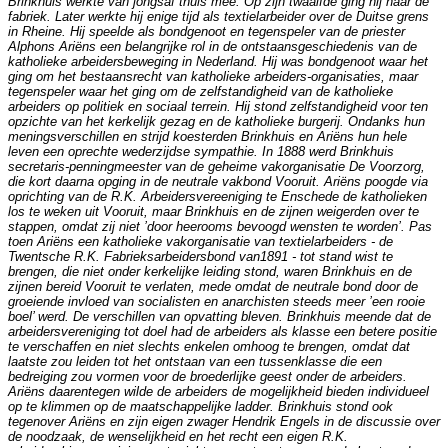
Brinkhuis werkte van jongsaf thuis mee. Op zijn twaalfde ging hij naar de
fabriek. Later werkte hij enige tijd als textielarbeider over de Duitse grens
in Rheine. Hij speelde als bondgenoot en tegenspeler van de priester
Alphons Ariëns een belangrijke rol in de ontstaansgeschiedenis van de
katholieke arbeidersbeweging in Nederland. Hij was bondgenoot waar het
ging om het bestaansrecht van katholieke arbeiders-organisaties, maar
tegenspeler waar het ging om de zelfstandigheid van de katholieke
arbeiders op politiek en sociaal terrein. Hij stond zelfstandigheid voor ten
opzichte van het kerkelijk gezag en de katholieke burgerij. Ondanks hun
meningsverschillen en strijd koesterden Brinkhuis en Ariëns hun hele
leven een oprechte wederzijdse sympathie. In 1888 werd Brinkhuis
secretaris-penningmeester van de geheime vakorganisatie De Voorzorg,
die kort daarna opging in de neutrale vakbond Vooruit. Ariëns poogde via
oprichting van de R.K. Arbeidersvereeniging te Enschede de katholieken
los te weken uit Vooruit, maar Brinkhuis en de zijnen weigerden over te
stappen, omdat zij niet ’door heerooms bevoogd wensten te worden’. Pas
toen Ariëns een katholieke vakorganisatie van textielarbeiders - de
Twentsche R.K. Fabrieksarbeidersbond van1891 - tot stand wist te
brengen, die niet onder kerkelijke leiding stond, waren Brinkhuis en de
zijnen bereid Vooruit te verlaten, mede omdat de neutrale bond door de
groeiende invloed van socialisten en anarchisten steeds meer ’een rooie
boel’ werd. De verschillen van opvatting bleven. Brinkhuis meende dat de
arbeidersvereniging tot doel had de arbeiders als klasse een betere positie
te verschaffen en niet slechts enkelen omhoog te brengen, omdat dat
laatste zou leiden tot het ontstaan van een tussenklasse die een
bedreiging zou vormen voor de broederlijke geest onder de arbeiders.
Ariëns daarentegen wilde de arbeiders de mogelijkheid bieden individueel
op te klimmen op de maatschappelijke ladder. Brinkhuis stond ook
tegenover Ariëns en zijn eigen zwager Hendrik Engels in de discussie over
de noodzaak, de wenselijkheid en het recht een eigen R.K.