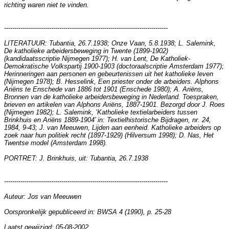
richting waren niet te vinden.
--------------------------------------------------------------------------------
LITERATUUR: Tubantia, 26.7.1938; Onze Vaan, 5.8.1938; L. Salemink,
De katholieke arbeidersbeweging in Twente (1899-1902)
(kandidaatsscriptie Nijmegen 1977); H. van Lent, De Katholiek-
Demokratische Volkspartij 1900-1903 (doctoraalscriptie Amsterdam 1977);
Herinneringen aan personen en gebeurtenissen uit het katholieke leven
(Nijmegen 1978); B. Hesselink, Een priester onder de arbeiders. Alphons
Ariëns te Enschede van 1886 tot 1901 (Enschede 1980); A. Ariëns,
Bronnen van de katholieke arbeidersbeweging in Nederland. Toespraken,
brieven en artikelen van Alphons Ariëns, 1887-1901. Bezorgd door J. Roes
(Nijmegen 1982); L. Salemink, ’Katholieke textielarbeiders tussen
Brinkhuis en Ariëns 1889-1904’ in: Textielhistorische Bijdragen, nr. 24,
1984, 9-43; J. van Meeuwen, Lijden aan eenheid. Katholieke arbeiders op
zoek naar hun politiek recht (1897-1929) (Hilversum 1998); D. Nas, Het
Twentse model (Amsterdam 1998).
PORTRET: J. Brinkhuis, uit: Tubantia, 26.7.1938
--------------------------------------------------------------------------------
Auteur: Jos van Meeuwen
Oorspronkelijk gepubliceerd in: BWSA 4 (1990), p. 25-28
Laatst gewijzigd: 05-08-2002