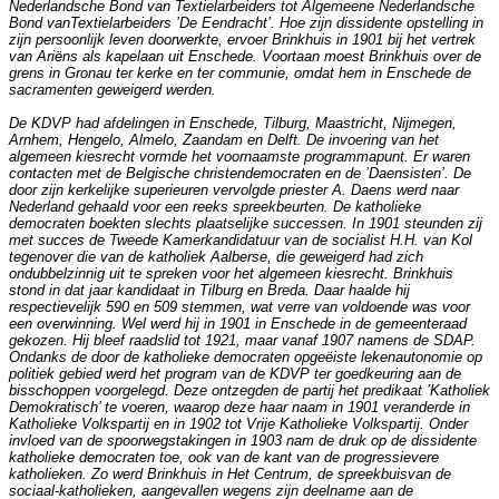
Nederlandsche Bond van Textielarbeiders tot Algemeene Nederlandsche
Bond vanTextielarbeiders ’De Eendracht’. Hoe zijn dissidente opstelling in
zijn persoonlijk leven doorwerkte, ervoer Brinkhuis in 1901 bij het vertrek
van Ariëns als kapelaan uit Enschede. Voortaan moest Brinkhuis over de
grens in Gronau ter kerke en ter communie, omdat hem in Enschede de
sacramenten geweigerd werden.
De KDVP had afdelingen in Enschede, Tilburg, Maastricht, Nijmegen,
Arnhem, Hengelo, Almelo, Zaandam en Delft. De invoering van het
algemeen kiesrecht vormde het voornaamste programmapunt. Er waren
contacten met de Belgische christendemocraten en de ’Daensisten’. De
door zijn kerkelijke superieuren vervolgde priester A. Daens werd naar
Nederland gehaald voor een reeks spreekbeurten. De katholieke
democraten boekten slechts plaatselijke successen. In 1901 steunden zij
met succes de Tweede Kamerkandidatuur van de socialist H.H. van Kol
tegenover die van de katholiek Aalberse, die geweigerd had zich
ondubbelzinnig uit te spreken voor het algemeen kiesrecht. Brinkhuis
stond in dat jaar kandidaat in Tilburg en Breda. Daar haalde hij
respectievelijk 590 en 509 stemmen, wat verre van voldoende was voor
een overwinning. Wel werd hij in 1901 in Enschede in de gemeenteraad
gekozen. Hij bleef raadslid tot 1921, maar vanaf 1907 namens de SDAP.
Ondanks de door de katholieke democraten opgeëiste lekenautonomie op
politiek gebied werd het program van de KDVP ter goedkeuring aan de
bisschoppen voorgelegd. Deze ontzegden de partij het predikaat ’Katholiek
Demokratisch’ te voeren, waarop deze haar naam in 1901 veranderde in
Katholieke Volkspartij en in 1902 tot Vrije Katholieke Volkspartij. Onder
invloed van de spoorwegstakingen in 1903 nam de druk op de dissidente
katholieke democraten toe, ook van de kant van de progressievere
katholieken. Zo werd Brinkhuis in Het Centrum, de spreekbuisvan de
sociaal-katholieken, aangevallen wegens zijn deelname aan de