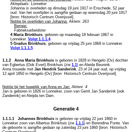
Akteplaats: Lonneker
Johanna is overleden op dinsdag 19 juni 1917 in
Enschede
, 52 jaar
oud. Van het overlijden is aangifte gedaan op woensdag 20 juni 1917
[
bron: Historisch Centrum Overijssel
].
Notitie bij overlijden van Johanna:
Aktenr. 263
Beroep:
Fabrieksarbeidster
4 Maria Brinkhuis
, geboren op maandag 18 februari 1867 in
Lonneker
.
Volgt
1.1.1.4
.
5 Gradus Brinkhuis
, geboren op vrijdag 25 juni 1869 in
Lonneker
.
Volgt
1.1.1.5
.
1.1.2 Anna Maria Brinkhuis
is geboren in 1828 in
Hengelo (Ov)
dochter
van
Egbertus (Ook Evert) Brinkhuis (zie
1.1
) en
Aleida Beunink.
Anna trouwde met
Jan Hendrik Sanderink
, 23 of 24 jaar oud, op vrijdag
12 april 1850 in
Hengelo (Ov)
[
bron: Historisch Centrum Overijssel
].
Notitie bij het huwelijk van Anna en Jan:
Aktenr. 4
Jan is geboren in 1826 in
Lonneker
, zoon van
Gerrit Jan Sanderink (ook
Zanderink) en
Aleijda ten Dam.
Generatie 4
1.1.1.1 Johannes Brinkhuis
is geboren op vrijdag 22 juni 1860 in
Lonneker
zoon van
Albertus Brinkhuis (zie
1.1.1
) en
Berendina Punte. Van
de geboorte is aangifte gedaan op zaterdag 23 juni 1860 [
bron: Historisch
Centrum Overijssel
].