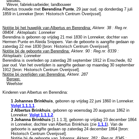
Wever, fabrieksarbeider, landbouwer
Albertus trouwde met
Berendina Punte
, 29 jaar oud, op donderdag 7 juli
1859 in
Lonneker
[
bron: Historisch Centrum Overijssel
].
Notitie bij het huwelijk van Albertus en Berendina:
Aktenr. 38 : Reg.nr.
08404 : Akteplaats: Lonneker
Berendina is geboren op vrijdag 21 mei 1830 in
Lonneker
, dochter van
Hermen Punte en
Aleida Snippers. Van de geboorte is aangifte gedaan op
zaterdag 22 mei 1830 [
bron: Historisch Centrum Overijssel
].
Notitie bij de geboorte van Berendina:
Aktenr. 90 : Reg.nr. 8339 :
Akteplaats: Lonneker
Berendina is overleden op zaterdag 28 september 1912 in
Enschede
, 82
jaar oud. Van het overlijden is aangifte gedaan op maandag 30 september
1912 [
bron: Historisch Centrum Overijssel
].
Notitie bij overlijden van Berendina:
Aktenr. 287
Beroep:
Weefster
Kinderen van Albertus en Berendina:
1 Johannes Brinkhuis
, geboren op vrijdag 22 juni 1860 in
Lonneker
.
Volgt
1.1.1.1
.
2 Albertus Brinkhuis
, geboren op woensdag 20 augustus 1862 in
Lonneker
.
Volgt
1.1.1.2
.
3 Johanna Brinkhuis
[
1.1.1.3
], geboren op vrijdag 23 december 1864
in
Lonneker
, dochter van
Albertus Brinkhuis (zie
1.1.1
). Van de
geboorte is aangifte gedaan op zaterdag 24 december 1864 [
bron:
Historisch Centrum Overijssel
].
Notitie bij de geboorte van Johanna:
Aktenr. 282 : Reg.nr. 8345 :