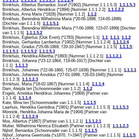
1.1.1.2.1
;
1.1.1.2.2
;
1.1.1.2.3
;
1.1.1.2.4
Brinkhuis, Albertus Bernardus Jozef (*
1902
) [Nummer
1.1.1.5.3
]
1.1.1.5.3
Brinkhuis, Albertus Hendrikus (*
1894
) [Nummer
1.1.1.2.2
]
1.1.1.2.2
Brinkhuis, Anna Maria (*
1828
) [Nummer
1.1.2
]
1.1.2
Brinkhuis, Berendina Wilhelmina Maria (*
20-05-1898
, †
24-05-1898
)
[Dochter van
1.1.1.5
]
1.1.1.5.1
Brinkhuis, Berendina Wilhelmina Maria (*
?-06-1899
, †
23-07-1899
) [Dochter
van
1.1.1.5
]
1.1.1.5.2
Brinkhuis, Egbertus (Ook Evert) (*
1783
) [Nummer
1.1
]
1.1
;
1.1.1
;
1.1.2
Brinkhuis, Gerhardus Lambertus (*
1902
) [Nummer
1.1.1.2.4
]
1.1.1.2.4
Brinkhuis, Gradus (*
25-06-1869
, †
20-10-1947
) [Nummer
1.1.1.5
]
1.1.1.5
;
1.1.1.5.1
;
1.1.1.5.2
;
1.1.1.5.3
Brinkhuis, Hendrika Albertha (*
1893
) [Nummer
1.1.1.2.1
]
1.1.1.2.1
Brinkhuis, Johanna (*
23-12-1864
, †
19-06-1917
) [Dochter van
1.1.1
]
1.1.1.3
Brinkhuis, Johannes (*
22-06-1860
, †
25-07-1938
) [Nummer
1.1.1.1
]
1.1.1.1
Brinkhuis, Johannes Arnoldus (*
27-01-1899
, †
26-03-1945
) [Nummer
1.1.1.2.3
]
1.1.1.2.3
Brinkhuis, Maria (*
18-02-1867
) [Nummer
1.1.1.4
]
1.1.1.4
Dam, Aleijda ten [Schoonmoeder van
1.1.2
]
1.1.2
Engels, Arnoldus Hendrikus Johannes (*
1869
) [Partner van
1.1.1.4
]
1.1.1.4
Kate, Mina ten [Schoonmoeder van
1.1.1.5
]
1.1.1.5
Laarhuis, Hendrika Gerritdina (*
1901
) [Partner van
1.1.1.5.3
]
1.1.1.5.3
Mönnink, Hendrika Johanna Maria de (*
1904
) [Partner van
1.1.1.2.4
]
1.1.1.2.4
Mos, Albertus (*
1887
) [Partner van
1.1.1.2.1
]
1.1.1.2.1
Mutter, Wilhelmina Henrica Elisabeth [Partner van
1.1.1.2.3
]
1.1.1.2.3
Nijhof, Bernardus [Schoonvader van
1.1.1.5
]
1.1.1.5
Nijhof, Johanna Geertruida (*
±1870
, †
>1947
) [Partner van
1.1.1.5
]
1.1.1.5
;