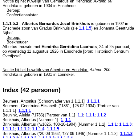
Notitie bij het huwelijk van Gerhardus en Hendrika:
Aktenr. 60
Hendrika is geboren in 1904 in
Enschede
.
Beroep:
Confectienaaister
1.1.1.5.3 Albertus Bernardus Jozef Brinkhuis
is geboren in 1902 in
Enschede
zoon van
Gradus Brinkhuis (zie
1.1.1.5
) en
Johanna Geertruida
Nijhof.
Beroep:
Boekhouder
Albertus trouwde met
Hendrika Gerritdina Laarhuis
, 24 of 25 jaar oud,
op woensdag 11 augustus 1926 in
Enschede
[
bron: Historisch Centrum
Overijssel
].
Notitie bij het huwelijk van Albertus en Hendrika:
Aktenr. 200
Hendrika is geboren in 1901 in
Lonneker
.
Index (42 personen)
Beumers, Antonius [Schoonvader van
1.1.1.1
]
1.1.1.1
Beumers, Geertruida Elisabeth (*
1861
, †
25-02-1934
) [Partner van
1.1.1.1
]
1.1.1.1
Beunink, Aleida (*
1786
) [Partner van
1.1
]
1.1
;
1.1.1
;
1.1.2
Brinkhuis, Albertus [Nummer
1
]
1
;
1.1
Brinkhuis, Albertus (*
±1826
, †
08-10-1904
) [Nummer
1.1.1
]
1.1.1
;
1.1.1.3
;
1.1.1.1
;
1.1.1.2
;
1.1.1.4
;
1.1.1.5
Brinkhuis, Albertus (*
20-08-1862
, †
27-09-1946
) [Nummer
1.1.1.2
]
1.1.1.2
;