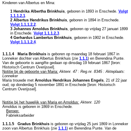
Kinderen van Albertus en Mina:
1 Hendrika Albertha Brinkhuis
, geboren in 1893 in
Enschede
.
Volgt
1.1.1.2.1
.
2 Albertus Hendrikus Brinkhuis
, geboren in 1894 in
Enschede
.
Volgt
1.1.1.2.2
.
3 Johannes Arnoldus Brinkhuis
, geboren op vrijdag 27 januari 1899
in
Enschede
.
Volgt
1.1.1.2.3
.
4 Gerhardus Lambertus Brinkhuis
, geboren in 1902 in
Enschede
.
Volgt
1.1.1.2.4
.
1.1.1.4 Maria Brinkhuis
is geboren op maandag 18 februari 1867 in
Lonneker
dochter van
Albertus Brinkhuis (zie
1.1.1
) en
Berendina Punte.
Van de geboorte is aangifte gedaan op dinsdag 19 februari 1867 [
bron:
Historisch Centrum Overijssel
].
Notitie bij de geboorte van Maria:
Aktenr. 47 : Reg.nr. 8345 : Akteplaats:
Lonneker
Maria trouwde met
Arnoldus Hendrikus Johannes Engels
, 21 of 22 jaar
oud, op donderdag 5 november 1891 in
Enschede
[
bron: Historisch
Centrum Overijssel
].
Notitie bij het huwelijk van Maria en Arnoldus:
Aktenr. 120
Arnoldus is geboren in 1869 in
Enschede
.
Beroep:
Fabrieksarbeider
1.1.1.5 Gradus Brinkhuis
is geboren op vrijdag 25 juni 1869 in
Lonneker
zoon van
Albertus Brinkhuis (zie
1.1.1
) en
Berendina Punte. Van de