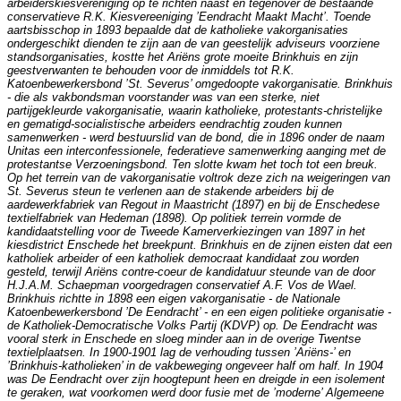
arbeiderskiesvereniging op te richten naast en tegenover de bestaande
conservatieve R.K. Kiesvereeniging ’Eendracht Maakt Macht’. Toende
aartsbisschop in 1893 bepaalde dat de katholieke vakorganisaties
ondergeschikt dienden te zijn aan de van geestelijk adviseurs voorziene
standsorganisaties, kostte het Ariëns grote moeite Brinkhuis en zijn
geestverwanten te behouden voor de inmiddels tot R.K.
Katoenbewerkersbond ’St. Severus’ omgedoopte vakorganisatie. Brinkhuis
- die als vakbondsman voorstander was van een sterke, niet
partijgekleurde vakorganisatie, waarin katholieke, protestants-christelijke
en gematigd-socialistische arbeiders eendrachtig zouden kunnen
samenwerken - werd bestuurslid van de bond, die in 1896 onder de naam
Unitas een interconfessionele, federatieve samenwerking aanging met de
protestantse Verzoeningsbond. Ten slotte kwam het toch tot een breuk.
Op het terrein van de vakorganisatie voltrok deze zich na weigeringen van
St. Severus steun te verlenen aan de stakende arbeiders bij de
aardewerkfabriek van Regout in Maastricht (1897) en bij de Enschedese
textielfabriek van Hedeman (1898). Op politiek terrein vormde de
kandidaatstelling voor de Tweede Kamerverkiezingen van 1897 in het
kiesdistrict Enschede het breekpunt. Brinkhuis en de zijnen eisten dat een
katholiek arbeider of een katholiek democraat kandidaat zou worden
gesteld, terwijl Ariëns contre-coeur de kandidatuur steunde van de door
H.J.A.M. Schaepman voorgedragen conservatief A.F. Vos de Wael.
Brinkhuis richtte in 1898 een eigen vakorganisatie - de Nationale
Katoenbewerkersbond ’De Eendracht’ - en een eigen politieke organisatie -
de Katholiek-Democratische Volks Partij (KDVP) op. De Eendracht was
vooral sterk in Enschede en sloeg minder aan in de overige Twentse
textielplaatsen. In 1900-1901 lag de verhouding tussen ’Ariëns-’ en
’Brinkhuis-katholieken’ in de vakbeweging ongeveer half om half. In 1904
was De Eendracht over zijn hoogtepunt heen en dreigde in een isolement
te geraken, wat voorkomen werd door fusie met de ’moderne’ Algemeene