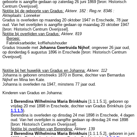
geboorte is aangifte gedaan op zaterdag 26 juni 1869 [
bron: Historisch
Centrum Overijssel
].
Notitie bij de geboorte van Gradus:
Aktenr. 182 : Reg.nr. 8346 :
Akteplaats: Lonneker
Gradus is overleden op maandag 20 oktober 1947 in
Enschede
, 78 jaar
oud. Van het overlijden is aangifte gedaan op maandag 20 oktober 1947
[
bron: Historisch Centrum Overijssel
].
Notitie bij overlijden van Gradus:
Aktenr. 819
Beroep:
Fabrieksarbeider, koffiehuishouder
Gradus trouwde met
Johanna Geertruida Nijhof
, ongeveer 26 jaar oud,
op donderdag 6 augustus 1896 in
Enschede
[
bron: Historisch Centrum
Overijssel
].
Notitie bij het huwelijk van Gradus en Johanna:
Aktenr. 112
Johanna is geboren omstreeks 1870 in
Borne
, dochter van
Bernardus
Nijhof en
Mina ten Kate.
Johanna is overleden na 1947, minstens 77 jaar oud.
Kinderen van Gradus en Johanna:
1 Berendina Wilhelmina Maria Brinkhuis
[
1.1.1.5.1
], geboren op
vrijdag 20 mei 1898 in
Enschede
, dochter van
Gradus Brinkhuis (zie
1.1.1.5
).
Berendina is overleden op dinsdag 24 mei 1898 in
Enschede
, 4 dagen
oud. Van het overlijden is aangifte gedaan op dinsdag 24 mei 1898
[
bron: Historisch Centrum Overijssel
].
Notitie bij overlijden van Berendina:
Aktenr. 139
2 Berendina Wilhelmina Maria Brinkhuis
[
1.1.1.5.2
], geboren in juni