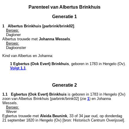
Parenteel van Albertus Brinkhuis
Generatie 1
1 Albertus Brinkhuis [parbrink/brink02]
.
Beroep:
Dagloner
Albertus trouwde met
Johanna Wessels
.
Beroep:
Dagloonster
Kind van Albertus en Johanna:
1 Egbertus (Ook Evert) Brinkhuis
, geboren in 1783 in
Hengelo (Ov)
.
Volgt
1.1
.
Generatie 2
1.1 Egbertus (Ook Evert) Brinkhuis
is geboren in 1783 in
Hengelo (Ov)
zoon van
Albertus Brinkhuis [parbrink/brink02] (zie
1
) en
Johanna
Wessels.
Beroep:
Wever
Egbertus trouwde met
Aleida Beunink
, 33 of 34 jaar oud, op donderdag
21 september 1820 in
Hengelo (Ov)
[
bron: Historisch Centrum Overijssel
].