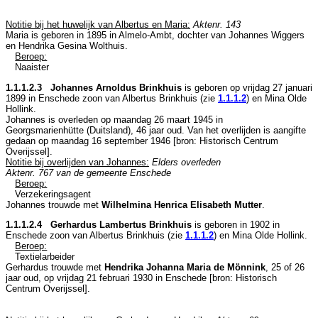
Notitie bij het huwelijk van Albertus en Maria:
Aktenr. 143
Maria is geboren in 1895 in
Almelo-Ambt
, dochter van
Johannes Wiggers
en
Hendrika Gesina Wolthuis.
Beroep:
Naaister
1.1.1.2.3 Johannes Arnoldus Brinkhuis
is geboren op vrijdag 27 januari
1899 in
Enschede
zoon van
Albertus Brinkhuis (zie
1.1.1.2
) en
Mina Olde
Hollink.
Johannes is overleden op maandag 26 maart 1945 in
Georgsmarienhütte (Duitsland)
, 46 jaar oud. Van het overlijden is aangifte
gedaan op maandag 16 september 1946 [
bron: Historisch Centrum
Overijssel
].
Notitie bij overlijden van Johannes:
Elders overleden
Aktenr. 767 van de gemeente Enschede
Beroep:
Verzekeringsagent
Johannes trouwde met
Wilhelmina Henrica Elisabeth Mutter
.
1.1.1.2.4 Gerhardus Lambertus Brinkhuis
is geboren in 1902 in
Enschede
zoon van
Albertus Brinkhuis (zie
1.1.1.2
) en
Mina Olde Hollink.
Beroep:
Textielarbeider
Gerhardus trouwde met
Hendrika Johanna Maria de Mönnink
, 25 of 26
jaar oud, op vrijdag 21 februari 1930 in
Enschede
[
bron: Historisch
Centrum Overijssel
].