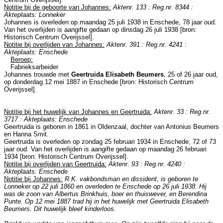
Notitie bij de geboorte van Johannes:
Aktenr. 133 : Reg.nr. 8344 :
Akteplaats: Lonneker
Johannes is overleden op maandag 25 juli 1938 in
Enschede
, 78 jaar oud.
Van het overlijden is aangifte gedaan op dinsdag 26 juli 1938 [
bron:
Historisch Centrum Overijssel
].
Notitie bij overlijden van Johannes:
Aktenr. 391 : Reg.nr. 4241 :
Akteplaats: Enschede
Beroep:
Fabrieksarbeider
Johannes trouwde met
Geertruida Elisabeth Beumers
, 25 of 26 jaar oud,
op donderdag 12 mei 1887 in
Enschede
[
bron: Historisch Centrum
Overijssel
].
Notitie bij het huwelijk van Johannes en Geertruida:
Aktenr. 33 : Reg.nr.
3717 : Akteplaats: Enschede
Geertruida is geboren in 1861 in
Oldenzaal
, dochter van
Antonius Beumers
en
Hanna Smit.
Geertruida is overleden op zondag 25 februari 1934 in
Enschede
, 72 of 73
jaar oud. Van het overlijden is aangifte gedaan op maandag 26 februari
1934 [
bron: Historisch Centrum Overijssel
].
Notitie bij overlijden van Geertruida:
Aktenr. 93 : Reg.nr. 4240 :
Akteplaats: Enschede
Notitie bij Johannes:
R.K. vakbondsman en dissident, is geboren te
Lonneker op 22 juli 1860 en overleden te Enschede op 26 juli 1938. Hij
was de zoon van Albertus Brinkhuis, boer en thuiswever, en Berendina
Punte. Op 12 mei 1887 trad hij in het huwelijk met Geertruida Elisabeth
Beumers. Dit huwelijk bleef kinderloos.