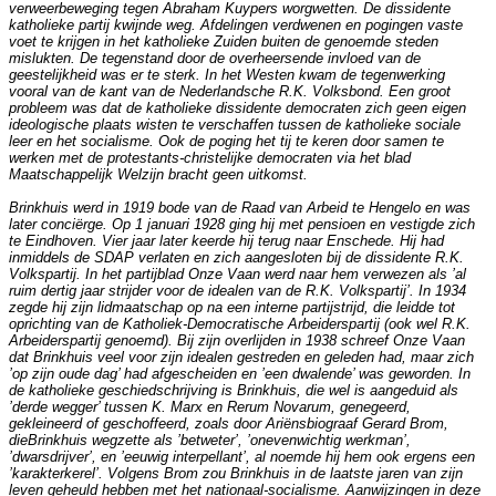
verweerbeweging tegen Abraham Kuypers worgwetten. De dissidente
katholieke partij kwijnde weg. Afdelingen verdwenen en pogingen vaste
voet te krijgen in het katholieke Zuiden buiten de genoemde steden
mislukten. De tegenstand door de overheersende invloed van de
geestelijkheid was er te sterk. In het Westen kwam de tegenwerking
vooral van de kant van de Nederlandsche R.K. Volksbond. Een groot
probleem was dat de katholieke dissidente democraten zich geen eigen
ideologische plaats wisten te verschaffen tussen de katholieke sociale
leer en het socialisme. Ook de poging het tij te keren door samen te
werken met de protestants-christelijke democraten via het blad
Maatschappelijk Welzijn bracht geen uitkomst.
Brinkhuis werd in 1919 bode van de Raad van Arbeid te Hengelo en was
later conciërge. Op 1 januari 1928 ging hij met pensioen en vestigde zich
te Eindhoven. Vier jaar later keerde hij terug naar Enschede. Hij had
inmiddels de SDAP verlaten en zich aangesloten bij de dissidente R.K.
Volkspartij. In het partijblad Onze Vaan werd naar hem verwezen als ’al
ruim dertig jaar strijder voor de idealen van de R.K. Volkspartij’. In 1934
zegde hij zijn lidmaatschap op na een interne partijstrijd, die leidde tot
oprichting van de Katholiek-Democratische Arbeiderspartij (ook wel R.K.
Arbeiderspartij genoemd). Bij zijn overlijden in 1938 schreef Onze Vaan
dat Brinkhuis veel voor zijn idealen gestreden en geleden had, maar zich
’op zijn oude dag’ had afgescheiden en ’een dwalende’ was geworden. In
de katholieke geschiedschrijving is Brinkhuis, die wel is aangeduid als
’derde wegger’ tussen K. Marx en Rerum Novarum, genegeerd,
gekleineerd of geschoffeerd, zoals door Ariënsbiograaf Gerard Brom,
dieBrinkhuis wegzette als ’betweter’, ’onevenwichtig werkman’,
’dwarsdrijver’, en ’eeuwig interpellant’, al noemde hij hem ook ergens een
’karakterkerel’. Volgens Brom zou Brinkhuis in de laatste jaren van zijn
leven geheuld hebben met het nationaal-socialisme. Aanwijzingen in deze