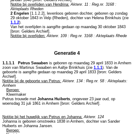
Notitie bij overlijden van Hendrina:
Aktenr. 11 : Reg.nr. 3168 :
Akteplaats Rheden
2 Engelen
[
1.1.2.2
], levenloos geboren dochter, geboren op zondag
29 oktober 1843 in
Velp (Rheden)
, dochter van
Helena Brinkhuis (zie
1.1.2
).
Van het overlijden is aangifte gedaan op maandag 30 oktober 1843
[
bron: Gelders Archief
].
Notitie bij overlijden:
Aktenr. 109 : Reg.nr. 3168 : Akteplaats Rhede
Generatie 4
1.1.1.1 Petrus Swaaben
is geboren op maandag 29 april 1833 in
Arnhem
zoon van
Martinus Swaaben en
Aaltje Brinkhuis (zie
1.1.1
). Van de
geboorte is aangifte gedaan op maandag 29 april 1833 [
bron: Gelders
Archief
].
Notitie bij de geboorte van Petrus:
Aktenr. 134 : Reg.nr. 58 : Akteplaats:
Arnhem
Beroep:
Kleermaker
Petrus trouwde met
Johanna Huiberts
, ongeveer 23 jaar oud, op
woensdag 31 juli 1861 in
Arnhem
[
bron: Gelders Archief
].
Notitie bij het huwelijk van Petrus en Johanna:
Aktenr. 124
Johanna is geboren omstreeks 1838 in
Arnhem
, dochter van
Sander
Huiberts en
Johanna Jansen.
Beroep: