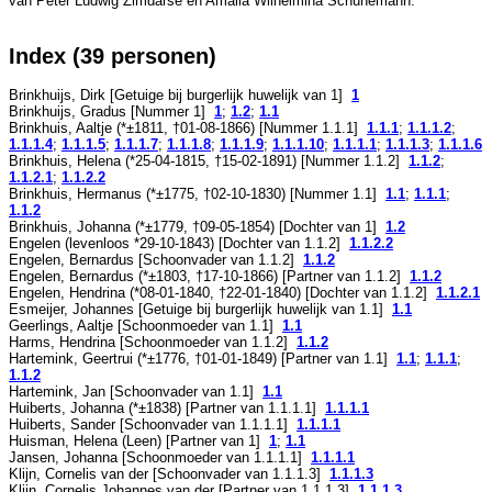
van
Peter Ludwig Zimdarse en
Amalia Wilhelmina Schünemann.
Index (39 personen)
Brinkhuijs, Dirk [Getuige bij burgerlijk huwelijk van
1
]
1
Brinkhuijs, Gradus [Nummer
1
]
1
;
1.2
;
1.1
Brinkhuis, Aaltje (*
±1811
, †
01-08-1866
) [Nummer
1.1.1
]
1.1.1
;
1.1.1.2
;
1.1.1.4
;
1.1.1.5
;
1.1.1.7
;
1.1.1.8
;
1.1.1.9
;
1.1.1.10
;
1.1.1.1
;
1.1.1.3
;
1.1.1.6
Brinkhuis, Helena (*
25-04-1815
, †
15-02-1891
) [Nummer
1.1.2
]
1.1.2
;
1.1.2.1
;
1.1.2.2
Brinkhuis, Hermanus (*
±1775
, †
02-10-1830
) [Nummer
1.1
]
1.1
;
1.1.1
;
1.1.2
Brinkhuis, Johanna (*
±1779
, †
09-05-1854
) [Dochter van
1
]
1.2
Engelen (levenloos *
29-10-1843
) [Dochter van
1.1.2
]
1.1.2.2
Engelen, Bernardus [Schoonvader van
1.1.2
]
1.1.2
Engelen, Bernardus (*
±1803
, †
17-10-1866
) [Partner van
1.1.2
]
1.1.2
Engelen, Hendrina (*
08-01-1840
, †
22-01-1840
) [Dochter van
1.1.2
]
1.1.2.1
Esmeijer, Johannes [Getuige bij burgerlijk huwelijk van
1.1
]
1.1
Geerlings, Aaltje [Schoonmoeder van
1.1
]
1.1
Harms, Hendrina [Schoonmoeder van
1.1.2
]
1.1.2
Hartemink, Geertrui (*
±1776
, †
01-01-1849
) [Partner van
1.1
]
1.1
;
1.1.1
;
1.1.2
Hartemink, Jan [Schoonvader van
1.1
]
1.1
Huiberts, Johanna (*
±1838
) [Partner van
1.1.1.1
]
1.1.1.1
Huiberts, Sander [Schoonvader van
1.1.1.1
]
1.1.1.1
Huisman, Helena (Leen) [Partner van
1
]
1
;
1.1
Jansen, Johanna [Schoonmoeder van
1.1.1.1
]
1.1.1.1
Klijn, Cornelis van der [Schoonvader van
1.1.1.3
]
1.1.1.3
Klijn, Cornelis Johannes van der [Partner van
1.1.1.3
]
1.1.1.3