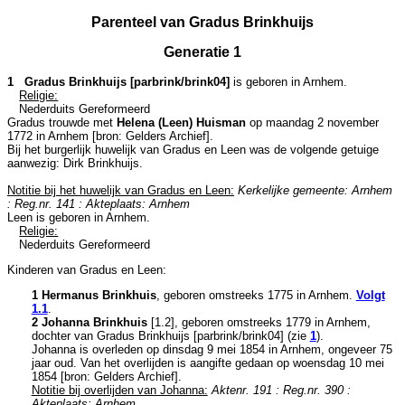
Parenteel van Gradus Brinkhuijs
Generatie 1
1 Gradus Brinkhuijs [parbrink/brink04]
is geboren in
Arnhem
.
Religie:
Nederduits Gereformeerd
Gradus trouwde met
Helena (Leen) Huisman
op maandag 2 november
1772 in
Arnhem
[
bron: Gelders Archief
].
Bij het burgerlijk huwelijk van Gradus en Leen was de volgende getuige
aanwezig:
Dirk Brinkhuijs.
Notitie bij het huwelijk van Gradus en Leen:
Kerkelijke gemeente: Arnhem
: Reg.nr. 141 : Akteplaats: Arnhem
Leen is geboren in
Arnhem
.
Religie:
Nederduits Gereformeerd
Kinderen van Gradus en Leen:
1 Hermanus Brinkhuis
, geboren omstreeks 1775 in
Arnhem
.
Volgt
1.1
.
2 Johanna Brinkhuis
[
1.2
], geboren omstreeks 1779 in
Arnhem
,
dochter van
Gradus Brinkhuijs [parbrink/brink04] (zie
1
).
Johanna is overleden op dinsdag 9 mei 1854 in
Arnhem
, ongeveer 75
jaar oud. Van het overlijden is aangifte gedaan op woensdag 10 mei
1854 [
bron: Gelders Archief
].
Notitie bij overlijden van Johanna:
Aktenr. 191 : Reg.nr. 390 :
Akteplaats: Arnhem