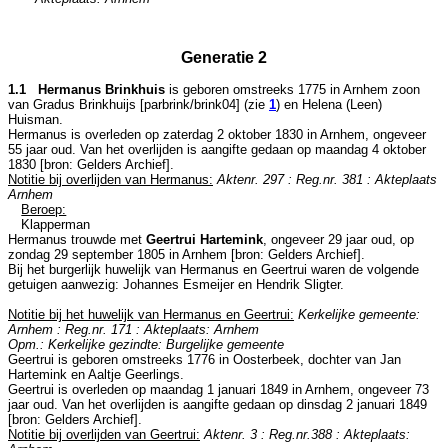
Generatie 2
1.1 Hermanus Brinkhuis
is geboren omstreeks 1775 in
Arnhem
zoon
van
Gradus Brinkhuijs [parbrink/brink04] (zie
1
) en
Helena (Leen)
Huisman.
Hermanus is overleden op zaterdag 2 oktober 1830 in
Arnhem
, ongeveer
55 jaar oud. Van het overlijden is aangifte gedaan op maandag 4 oktober
1830 [
bron: Gelders Archief
].
Notitie bij overlijden van Hermanus:
Aktenr. 297 : Reg.nr. 381 : Akteplaats
Arnhem
Beroep:
Klapperman
Hermanus trouwde met
Geertrui Hartemink
, ongeveer 29 jaar oud, op
zondag 29 september 1805 in
Arnhem
[
bron: Gelders Archief
].
Bij het burgerlijk huwelijk van Hermanus en Geertrui waren de volgende
getuigen aanwezig:
Johannes Esmeijer en
Hendrik Sligter.
Notitie bij het huwelijk van Hermanus en Geertrui:
Kerkelijke gemeente:
Arnhem : Reg.nr. 171 : Akteplaats: Arnhem
Opm.: Kerkelijke gezindte: Burgelijke gemeente
Geertrui is geboren omstreeks 1776 in
Oosterbeek
, dochter van
Jan
Hartemink en
Aaltje Geerlings.
Geertrui is overleden op maandag 1 januari 1849 in
Arnhem
, ongeveer 73
jaar oud. Van het overlijden is aangifte gedaan op dinsdag 2 januari 1849
[
bron: Gelders Archief
].
Notitie bij overlijden van Geertrui:
Aktenr. 3 : Reg.nr.388 : Akteplaats: