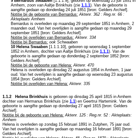
9 Bernardus Swaaben
[
1.1.1.9
], geboren op woensdag 23 juli 1851 in
Arnhem
, zoon van
Aaltje Brinkhuis (zie
1.1.1
). Van de geboorte is
aangifte gedaan op donderdag 24 juli 1851 [
bron: Gelders Archief
].
Notitie bij de geboorte van Bernardus:
Aktenr. 362 : Reg.nr. 66 :
Akteplaats Arnhem
Bernardus is overleden op maandag 29 september 1851 in
Arnhem
, 2
maanden oud. Van het overlijden is aangifte gedaan op maandag 29
september 1851 [
bron: Gelders Archief
].
Notitie bij overlijden van Bernardus:
Aktenr. 334
Notitie bij Bernardus:
ook Schwaaben
10 Helena Swaaben
[
1.1.1.10
], geboren op woensdag 1 september
1852 in
Arnhem
, dochter van
Aaltje Brinkhuis (zie
1.1.1
). Van de
geboorte is aangifte gedaan op donderdag 2 september 1852 [
bron:
Gelders Archief
].
Notitie bij de geboorte van Helena:
Aktenr. 470
Helena is overleden op dinsdag 22 augustus 1854 in
Arnhem
, 1 jaar
oud. Van het overlijden is aangifte gedaan op woensdag 23 augustus
1854 [
bron: Gelders Archief
].
Notitie bij overlijden van Helena:
Aktenr. 335
1.1.2 Helena Brinkhuis
is geboren op dinsdag 25 april 1815 in
Arnhem
dochter van
Hermanus Brinkhuis (zie
1.1
) en
Geertrui Hartemink. Van de
geboorte is aangifte gedaan op donderdag 27 april 1815 [
bron: Gelders
Archief
].
Notitie bij de geboorte van Helena:
Aktenr. 125 : Reg.nr. 52 : Akteplaats:
Arnhem
Helena is overleden op zondag 15 februari 1891 in
Zutphen
, 75 jaar oud.
Van het overlijden is aangifte gedaan op maandag 16 februari 1891 [
bron:
Gelders Archief
].