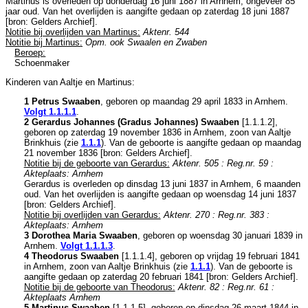
Martinus is overleden op donderdag 16 juni 1887 in
Arnhem
, ongeveer 85
jaar oud. Van het overlijden is aangifte gedaan op zaterdag 18 juni 1887
[
bron: Gelders Archief
].
Notitie bij overlijden van Martinus:
Aktenr. 544
Notitie bij Martinus:
Opm. ook Swaalen en Zwaben
Beroep:
Schoenmaker
Kinderen van Aaltje en Martinus:
1 Petrus Swaaben
, geboren op maandag 29 april 1833 in
Arnhem
.
Volgt
1.1.1.1
.
2 Gerardus Johannes (Gradus Johannes) Swaaben
[
1.1.1.2
],
geboren op zaterdag 19 november 1836 in
Arnhem
, zoon van
Aaltje
Brinkhuis (zie
1.1.1
). Van de geboorte is aangifte gedaan op maandag
21 november 1836 [
bron: Gelders Archief
].
Notitie bij de geboorte van Gerardus:
Aktenr. 505 : Reg.nr. 59 :
Akteplaats: Arnhem
Gerardus is overleden op dinsdag 13 juni 1837 in
Arnhem
, 6 maanden
oud. Van het overlijden is aangifte gedaan op woensdag 14 juni 1837
[
bron: Gelders Archief
].
Notitie bij overlijden van Gerardus:
Aktenr. 270 : Reg.nr. 383 :
Akteplaats: Arnhem
3 Dorothea Maria Swaaben
, geboren op woensdag 30 januari 1839 in
Arnhem
.
Volgt
1.1.1.3
.
4 Theodorus Swaaben
[
1.1.1.4
], geboren op vrijdag 19 februari 1841
in
Arnhem
, zoon van
Aaltje Brinkhuis (zie
1.1.1
). Van de geboorte is
aangifte gedaan op zaterdag 20 februari 1841 [
bron: Gelders Archief
].
Notitie bij de geboorte van Theodorus:
Aktenr. 82 : Reg.nr. 61 :
Akteplaats Arnhem
5 Martinus Swaaben
[
1.1.1.5
], geboren op dinsdag 26 maart 1844 in