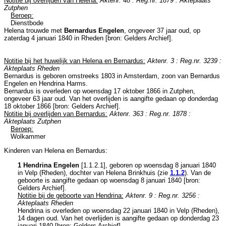
Notitie bij overlijden van Helena:
Aktenr. 48 : Reg.nr. 1879 : Akteplaats
Zutphen
Beroep:
Dienstbode
Helena trouwde met
Bernardus Engelen
, ongeveer 37 jaar oud, op
zaterdag 4 januari 1840 in
Rheden
[
bron: Gelders Archief
].
Notitie bij het huwelijk van Helena en Bernardus:
Aktenr. 3 : Reg.nr. 3239 :
Akteplaats Rheden
Bernardus is geboren omstreeks 1803 in
Amsterdam
, zoon van
Bernardus
Engelen en
Hendrina Harms.
Bernardus is overleden op woensdag 17 oktober 1866 in
Zutphen
,
ongeveer 63 jaar oud. Van het overlijden is aangifte gedaan op donderdag
18 oktober 1866 [
bron: Gelders Archief
].
Notitie bij overlijden van Bernardus:
Aktenr. 363 : Reg.nr. 1878 :
Akteplaats Zutphen
Beroep:
Wolkammer
Kinderen van Helena en Bernardus:
1 Hendrina Engelen
[
1.1.2.1
], geboren op woensdag 8 januari 1840
in
Velp (Rheden)
, dochter van
Helena Brinkhuis (zie
1.1.2
). Van de
geboorte is aangifte gedaan op woensdag 8 januari 1840 [
bron:
Gelders Archief
].
Notitie bij de geboorte van Hendrina:
Aktenr. 9 : Reg.nr. 3256 :
Akteplaats Rheden
Hendrina is overleden op woensdag 22 januari 1840 in
Velp (Rheden)
,
14 dagen oud. Van het overlijden is aangifte gedaan op donderdag 23
januari 1840 [
bron: Gelders Archief
].