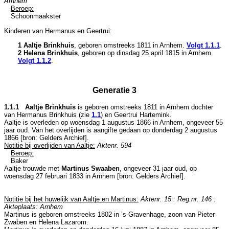
Arnhem
Beroep:
Schoonmaakster
Kinderen van Hermanus en Geertrui:
1 Aaltje Brinkhuis
, geboren omstreeks 1811 in
Arnhem
.
Volgt
1.1.1
.
2 Helena Brinkhuis
, geboren op dinsdag 25 april 1815 in
Arnhem
.
Volgt
1.1.2
.
Generatie 3
1.1.1 Aaltje Brinkhuis
is geboren omstreeks 1811 in
Arnhem
dochter
van
Hermanus Brinkhuis (zie
1.1
) en
Geertrui Hartemink.
Aaltje is overleden op woensdag 1 augustus 1866 in
Arnhem
, ongeveer 55
jaar oud. Van het overlijden is aangifte gedaan op donderdag 2 augustus
1866 [
bron: Gelders Archief
].
Notitie bij overlijden van Aaltje:
Aktenr. 594
Beroep:
Baker
Aaltje trouwde met
Martinus Swaaben
, ongeveer 31 jaar oud, op
woensdag 27 februari 1833 in
Arnhem
[
bron: Gelders Archief
].
Notitie bij het huwelijk van Aaltje en Martinus:
Aktenr. 15 : Reg.nr. 146 :
Akteplaats: Arnhem
Martinus is geboren omstreeks 1802 in
’s-Gravenhage
, zoon van
Pieter
Zwaben en
Helena Lazarom.