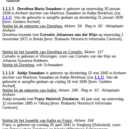
Naaister
1.1.1.3 Dorothea Maria Swaaben
is geboren op woensdag 30 januari
1839 in
Arnhem
dochter van
Martinus Swaaben en
Aaltje Brinkhuis (zie
1.1.1
). Van de geboorte is aangifte gedaan op donderdag 31 januari 1839
[
bron: Gelders Archief
].
Notitie bij de geboorte van Dorothea:
Aktenr. 54 : Reg.nr. 60 : Akteplaats
Arnhem
Dorothea trouwde met
Cornelis Johannes van der Klijn
op woensdag 1
november 1871 in
Breda
[
bron: Brabants Historisch Informatie Centrum
].
Notitie bij het huwelijk van Dorothea en Cornelis:
Aktenr. 117
Cornelis is geboren in
Vlissingen
, zoon van
Cornelis van der Klijn en
Johanna Susanna Rubbens.
Notitie bij Dorothea:
ook Schwaaben
1.1.1.6 Aaltje Swaaben
is geboren op donderdag 15 mei 1845 in
Arnhem
dochter van
Martinus Swaaben en
Aaltje Brinkhuis (zie
1.1.1
). Van de
geboorte is aangifte gedaan op vrijdag 16 mei 1845 [
bron: Gelders
Archief
].
Notitie bij de geboorte van Aaltje:
Aktenr. 249 : Reg.nr. 63 : Akteplaats
Arnhem
Aaltje trouwde met
Franz Heinrich Zimdarse
, 44 jaar oud, op woensdag
11 november 1885 in
Tilburg
[
bron: Brabants Historisch Informatie
Centrum
].
Notitie bij het huwelijk van Aaltje en Franz:
Aktenr. 164
Franz is geboren op zondag 25 april 1841 in
Siegburg (Duitsland)
, zoon