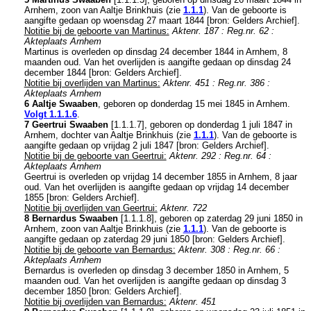
Arnhem
, zoon van
Aaltje Brinkhuis (zie
1.1.1
). Van de geboorte is
aangifte gedaan op woensdag 27 maart 1844 [
bron: Gelders Archief
].
Notitie bij de geboorte van Martinus:
Aktenr. 187 : Reg.nr. 62 :
Akteplaats Arnhem
Martinus is overleden op dinsdag 24 december 1844 in
Arnhem
, 8
maanden oud. Van het overlijden is aangifte gedaan op dinsdag 24
december 1844 [
bron: Gelders Archief
].
Notitie bij overlijden van Martinus:
Aktenr. 451 : Reg.nr. 386 :
Akteplaats Arnhem
6 Aaltje Swaaben
, geboren op donderdag 15 mei 1845 in
Arnhem
.
Volgt
1.1.1.6
.
7 Geertrui Swaaben
[
1.1.1.7
], geboren op donderdag 1 juli 1847 in
Arnhem
, dochter van
Aaltje Brinkhuis (zie
1.1.1
). Van de geboorte is
aangifte gedaan op vrijdag 2 juli 1847 [
bron: Gelders Archief
].
Notitie bij de geboorte van Geertrui:
Aktenr. 292 : Reg.nr. 64 :
Akteplaats Arnhem
Geertrui is overleden op vrijdag 14 december 1855 in
Arnhem
, 8 jaar
oud. Van het overlijden is aangifte gedaan op vrijdag 14 december
1855 [
bron: Gelders Archief
].
Notitie bij overlijden van Geertrui:
Aktenr. 722
8 Bernardus Swaaben
[
1.1.1.8
], geboren op zaterdag 29 juni 1850 in
Arnhem
, zoon van
Aaltje Brinkhuis (zie
1.1.1
). Van de geboorte is
aangifte gedaan op zaterdag 29 juni 1850 [
bron: Gelders Archief
].
Notitie bij de geboorte van Bernardus:
Aktenr. 308 : Reg.nr. 66 :
Akteplaats Arnhem
Bernardus is overleden op dinsdag 3 december 1850 in
Arnhem
, 5
maanden oud. Van het overlijden is aangifte gedaan op dinsdag 3
december 1850 [
bron: Gelders Archief
].
Notitie bij overlijden van Bernardus:
Aktenr. 451