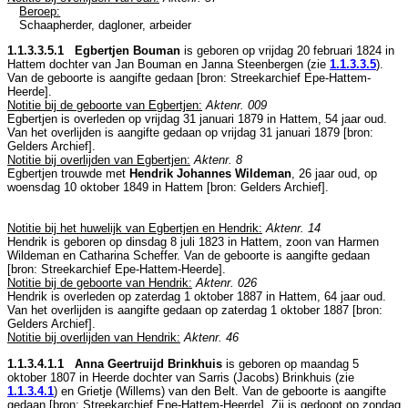
Beroep:
Schaapherder, dagloner, arbeider
1.1.3.3.5.1 Egbertjen Bouman
is geboren op vrijdag 20 februari 1824 in
Hattem
dochter van
Jan Bouman en
Janna Steenbergen (zie
1.1.3.3.5
).
Van de geboorte is aangifte gedaan [
bron: Streekarchief Epe-Hattem-
Heerde
].
Notitie bij de geboorte van Egbertjen:
Aktenr. 009
Egbertjen is overleden op vrijdag 31 januari 1879 in
Hattem
, 54 jaar oud.
Van het overlijden is aangifte gedaan op vrijdag 31 januari 1879 [
bron:
Gelders Archief
].
Notitie bij overlijden van Egbertjen:
Aktenr. 8
Egbertjen trouwde met
Hendrik Johannes Wildeman
, 26 jaar oud, op
woensdag 10 oktober 1849 in
Hattem
[
bron: Gelders Archief
].
Notitie bij het huwelijk van Egbertjen en Hendrik:
Aktenr. 14
Hendrik is geboren op dinsdag 8 juli 1823 in
Hattem
, zoon van
Harmen
Wildeman en
Catharina Scheffer. Van de geboorte is aangifte gedaan
[
bron: Streekarchief Epe-Hattem-Heerde
].
Notitie bij de geboorte van Hendrik:
Aktenr. 026
Hendrik is overleden op zaterdag 1 oktober 1887 in
Hattem
, 64 jaar oud.
Van het overlijden is aangifte gedaan op zaterdag 1 oktober 1887 [
bron:
Gelders Archief
].
Notitie bij overlijden van Hendrik:
Aktenr. 46
1.1.3.4.1.1 Anna Geertruijd Brinkhuis
is geboren op maandag 5
oktober 1807 in
Heerde
dochter van
Sarris (Jacobs) Brinkhuis (zie
1.1.3.4.1
) en
Grietje (Willems) van den Belt. Van de geboorte is aangifte
gedaan [
bron: Streekarchief Epe-Hattem-Heerde
]. Zij is gedoopt op zondag