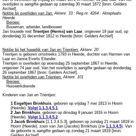
overlijden is aangifte gedaan op zaterdag 30 maart 1872 [
bron: Gelders
Archief
].
Notitie bij overlijden van Jan:
Aktenr. 33 : Reg.nr. 4264 : Akteplaats:
Heerde
Beroep:
Bouwman, arbeider, landbouwer
Jan trouwde met
Trientjen (Herms) van Laar
, ongeveer 19 jaar oud, op
donderdag 31 december 1812 in
Heerde
[
bron: Gelders Archief
].
Notitie bij het huwelijk van Jan en Trientjen:
Aktenr. 20
Trientjen is geboren omstreeks 1793 in
Heerde
, dochter van
Harmen van
Laar en
Janna Everts Eilander.
Trientjen is overleden op woensdag 25 september 1867 in
Heerde
,
ongeveer 74 jaar oud. Van het overlijden is aangifte gedaan op donderdag
26 september 1867 [
bron: Gelders Archief
].
Notitie bij overlijden van Trientjen:
Aktenr. 101
Beroep:
Huiswerkdoende
Kinderen van Jan en Trientjen:
1 Engeltjen Brinkhuis
, geboren op vrijdag 7 mei 1813 in
Hoorn
(Heerde)
.
Volgt
1.1.3.4.5.1
.
2 Jan Brinkhuis
, geboren op dinsdag 9 januari 1816 in
Hoorn
(Heerde)
.
Volgt
1.1.3.4.5.2
.
3 Jacob Brinkhuis
[
1.1.3.4.5.3
], geboren op zondag 21 maart 1819 in
Hoorn (Heerde)
, zoon van
Jan (Jacobs) Brinkhuis (zie
1.1.3.4.5
). Van
de geboorte is aangifte gedaan op zondag 21 maart 1819 [
bron:
Gelders Archief
].