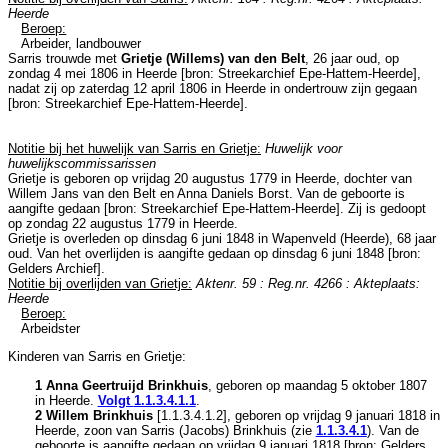
Heerde
Beroep:
Arbeider, landbouwer
Sarris trouwde met
Grietje (Willems) van den Belt
, 26 jaar oud, op
zondag 4 mei 1806 in
Heerde
[
bron: Streekarchief Epe-Hattem-Heerde
],
nadat zij op zaterdag 12 april 1806 in
Heerde
in ondertrouw zijn gegaan
[
bron: Streekarchief Epe-Hattem-Heerde
].
Notitie bij het huwelijk van Sarris en Grietje:
Huwelijk voor
huwelijkscommissarissen
Grietje is geboren op vrijdag 20 augustus 1779 in
Heerde
, dochter van
Willem Jans van den Belt en
Anna Daniels Borst. Van de geboorte is
aangifte gedaan [
bron: Streekarchief Epe-Hattem-Heerde
]. Zij is gedoopt
op zondag 22 augustus 1779 in
Heerde
.
Grietje is overleden op dinsdag 6 juni 1848 in
Wapenveld (Heerde)
, 68 jaar
oud. Van het overlijden is aangifte gedaan op dinsdag 6 juni 1848 [
bron:
Gelders Archief
].
Notitie bij overlijden van Grietje:
Aktenr. 59 : Reg.nr. 4266 : Akteplaats:
Heerde
Beroep:
Arbeidster
Kinderen van Sarris en Grietje:
1 Anna Geertruijd Brinkhuis
, geboren op maandag 5 oktober 1807
in
Heerde
.
Volgt
1.1.3.4.1.1
.
2 Willem Brinkhuis
[
1.1.3.4.1.2
], geboren op vrijdag 9 januari 1818 in
Heerde
, zoon van
Sarris (Jacobs) Brinkhuis (zie
1.1.3.4.1
). Van de
geboorte is aangifte gedaan op vrijdag 9 januari 1818 [
bron: Gelders