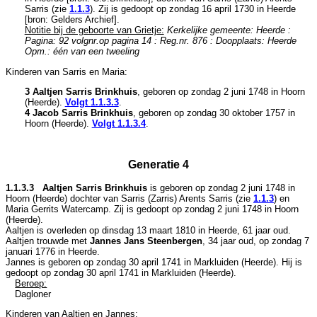
Sarris (zie
1.1.3
). Zij is gedoopt op zondag 16 april 1730 in
Heerde
[
bron: Gelders Archief
].
Notitie bij de geboorte van Grietje:
Kerkelijke gemeente: Heerde :
Pagina: 92 volgnr.op pagina 14 : Reg.nr. 876 : Doopplaats: Heerde
Opm.: één van een tweeling
Kinderen van Sarris en Maria:
3 Aaltjen Sarris Brinkhuis
, geboren op zondag 2 juni 1748 in
Hoorn
(Heerde)
.
Volgt
1.1.3.3
.
4 Jacob Sarris Brinkhuis
, geboren op zondag 30 oktober 1757 in
Hoorn (Heerde)
.
Volgt
1.1.3.4
.
Generatie 4
1.1.3.3 Aaltjen Sarris Brinkhuis
is geboren op zondag 2 juni 1748 in
Hoorn (Heerde)
dochter van
Sarris (Zarris) Arents Sarris (zie
1.1.3
) en
Maria Gerrits Watercamp. Zij is gedoopt op zondag 2 juni 1748 in
Hoorn
(Heerde)
.
Aaltjen is overleden op dinsdag 13 maart 1810 in
Heerde
, 61 jaar oud.
Aaltjen trouwde met
Jannes Jans Steenbergen
, 34 jaar oud, op zondag 7
januari 1776 in
Heerde
.
Jannes is geboren op zondag 30 april 1741 in
Markluiden (Heerde)
. Hij is
gedoopt op zondag 30 april 1741 in
Markluiden (Heerde)
.
Beroep:
Dagloner
Kinderen van Aaltjen en Jannes: