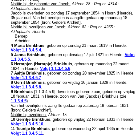
Notitie bij de geboorte van Jacob:
Aktenr. 28 : Reg.nr. 4314 :
Akteplaats: Heerde
Jacob is overleden op zondag 17 september 1854 in
Hoorn (Heerde)
,
35 jaar oud. Van het overlijden is aangifte gedaan op maandag 18
september 1854 [
bron: Gelders Archief
].
Notitie bij overlijden van Jacob:
Aktenr. 82 : Reg.nr. 4265 :
Akteplaats: Heerde
Beroep:
Arbeider
4 Maria Brinkhuis
, geboren op zondag 21 maart 1819 in
Heerde
.
Volgt
1.1.3.4.5.4
.
5 Janna Brinkhuis
, geboren op dinsdag 17 juli 1821 in
Heerde
.
Volgt
1.1.3.4.5.5
.
6 Hermpjen (Harmpje) Brinkhuis
, geboren op maandag 22 maart
1824 in
Heerde
.
Volgt
1.1.3.4.5.6
.
7 Aaltje Brinkhuis
, geboren op zondag 20 november 1825 in
Heerde
.
Volgt
1.1.3.4.5.7
.
8 Gerrit Brinkhuis
, geboren op vrijdag 16 januari 1829 in
Heerde
.
Volgt
1.1.3.4.5.8
.
9 Brinkhuis
[
1.1.3.4.5.9
], levenloos geboren zoon, geboren op vrijdag
18 februari 1831 in
Heerde
, zoon van
Jan (Jacobs) Brinkhuis (zie
1.1.3.4.5
).
Van het overlijden is aangifte gedaan op zaterdag 19 februari 1831
[
bron: Gelders Archief
].
Notitie bij overlijden:
Aktenr. 15
10 Gerritje Brinkhuis
, geboren op vrijdag 22 februari 1833 in
Heerde
.
Volgt
1.1.3.4.5.10
.
11 Teuntje Brinkhuis
, geboren op woensdag 22 april 1835 in
Heerde
.
Volgt
1.1.3.4.5.11
.