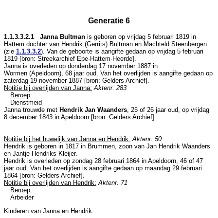
Generatie 6
1.1.3.3.2.1 Janna Bultman
is geboren op vrijdag 5 februari 1819 in
Hattem
dochter van
Hendrik (Gerrits) Bultman en
Machteld Steenbergen
(zie
1.1.3.3.2
). Van de geboorte is aangifte gedaan op vrijdag 5 februari
1819 [
bron: Streekarchief Epe-Hattem-Heerde
].
Janna is overleden op donderdag 17 november 1887 in
Wormen (Apeldoorn)
, 68 jaar oud. Van het overlijden is aangifte gedaan op
zaterdag 19 november 1887 [
bron: Gelders Archief
].
Notitie bij overlijden van Janna:
Aktenr. 283
Beroep:
Dienstmeid
Janna trouwde met
Hendrik Jan Waanders
, 25 of 26 jaar oud, op vrijdag
8 december 1843 in
Apeldoorn
[
bron: Gelders Archief
].
Notitie bij het huwelijk van Janna en Hendrik:
Aktenr. 50
Hendrik is geboren in 1817 in
Brummen
, zoon van
Jan Hendrik Waanders
en
Jantje Hendriks Kleijer.
Hendrik is overleden op zondag 28 februari 1864 in
Apeldoorn
, 46 of 47
jaar oud. Van het overlijden is aangifte gedaan op maandag 29 februari
1864 [
bron: Gelders Archief
].
Notitie bij overlijden van Hendrik:
Aktenr. 71
Beroep:
Arbeider
Kinderen van Janna en Hendrik: