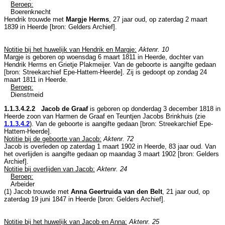
Beroep:
Boerenknecht
Hendrik trouwde met
Margje Herms
, 27 jaar oud, op zaterdag 2 maart
1839 in
Heerde
[
bron: Gelders Archief
].
Notitie bij het huwelijk van Hendrik en Margje:
Aktenr. 10
Margje is geboren op woensdag 6 maart 1811 in
Heerde
, dochter van
Hendrik Herms en
Grietje Plakmeijer. Van de geboorte is aangifte gedaan
[
bron: Streekarchief Epe-Hattem-Heerde
]. Zij is gedoopt op zondag 24
maart 1811 in
Heerde
.
Beroep:
Dienstmeid
1.1.3.4.2.2 Jacob de Graaf
is geboren op donderdag 3 december 1818 in
Heerde
zoon van
Harmen de Graaf en
Teuntjen Jacobs Brinkhuis (zie
1.1.3.4.2
). Van de geboorte is aangifte gedaan [
bron: Streekarchief Epe-
Hattem-Heerde
].
Notitie bij de geboorte van Jacob:
Aktenr. 72
Jacob is overleden op zaterdag 1 maart 1902 in
Heerde
, 83 jaar oud. Van
het overlijden is aangifte gedaan op maandag 3 maart 1902 [
bron: Gelders
Archief
].
Notitie bij overlijden van Jacob:
Aktenr. 24
Beroep:
Arbeider
(1) Jacob trouwde met
Anna Geertruida van den Belt
, 21 jaar oud, op
zaterdag 19 juni 1847 in
Heerde
[
bron: Gelders Archief
].
Notitie bij het huwelijk van Jacob en Anna:
Aktenr. 25