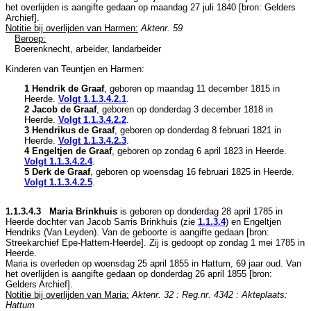
het overlijden is aangifte gedaan op maandag 27 juli 1840 [
bron: Gelders
Archief
].
Notitie bij overlijden van Harmen:
Aktenr. 59
Beroep:
Boerenknecht, arbeider, landarbeider
Kinderen van Teuntjen en Harmen:
1 Hendrik de Graaf
, geboren op maandag 11 december 1815 in
Heerde
.
Volgt
1.1.3.4.2.1
.
2 Jacob de Graaf
, geboren op donderdag 3 december 1818 in
Heerde
.
Volgt
1.1.3.4.2.2
.
3 Hendrikus de Graaf
, geboren op donderdag 8 februari 1821 in
Heerde
.
Volgt
1.1.3.4.2.3
.
4 Engeltjen de Graaf
, geboren op zondag 6 april 1823 in
Heerde
.
Volgt
1.1.3.4.2.4
.
5 Derk de Graaf
, geboren op woensdag 16 februari 1825 in
Heerde
.
Volgt
1.1.3.4.2.5
.
1.1.3.4.3 Maria Brinkhuis
is geboren op donderdag 28 april 1785 in
Heerde
dochter van
Jacob Sarris Brinkhuis (zie
1.1.3.4
) en
Engeltjen
Hendriks (Van Leyden). Van de geboorte is aangifte gedaan [
bron:
Streekarchief Epe-Hattem-Heerde
]. Zij is gedoopt op zondag 1 mei 1785 in
Heerde
.
Maria is overleden op woensdag 25 april 1855 in
Hattum
, 69 jaar oud. Van
het overlijden is aangifte gedaan op donderdag 26 april 1855 [
bron:
Gelders Archief
].
Notitie bij overlijden van Maria:
Aktenr. 32 : Reg.nr. 4342 : Akteplaats:
Hattum