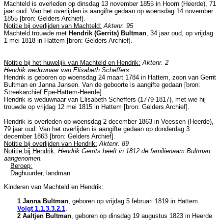
Machteld is overleden op dinsdag 13 november 1855 in
Hoorn (Heerde)
, 71
jaar oud. Van het overlijden is aangifte gedaan op woensdag 14 november
1855 [
bron: Gelders Archief
].
Notitie bij overlijden van Machteld:
Aktenr. 95
Machteld trouwde met
Hendrik (Gerrits) Bultman
, 34 jaar oud, op vrijdag
1 mei 1818 in
Hattem
[
bron: Gelders Archief
].
Notitie bij het huwelijk van Machteld en Hendrik:
Aktenr. 2
Hendrik weduwnaar van Elisabeth Scheffers
Hendrik is geboren op woensdag 24 maart 1784 in
Hattem
, zoon van
Gerrit
Bultman en
Janna Jansen. Van de geboorte is aangifte gedaan [
bron:
Streekarchief Epe-Hattem-Heerde
].
Hendrik is weduwnaar van
Elisabeth Scheffers (1779-1817), met wie hij
trouwde op vrijdag 12 mei 1815 in
Hattem
[
bron: Gelders Archief
].
Hendrik is overleden op woensdag 2 december 1863 in
Veessen (Heerde)
,
79 jaar oud. Van het overlijden is aangifte gedaan op donderdag 3
december 1863 [
bron: Gelders Archief
].
Notitie bij overlijden van Hendrik:
Aktenr. 89
Notitie bij Hendrik:
Hendrik Gerrits heeft in 1812 de familienaam Bultman
aangenomen.
Beroep:
Daghuurder, landman
Kinderen van Machteld en Hendrik:
1 Janna Bultman
, geboren op vrijdag 5 februari 1819 in
Hattem
.
Volgt
1.1.3.3.2.1
.
2 Aaltjen Bultman
, geboren op dinsdag 19 augustus 1823 in
Heerde
.