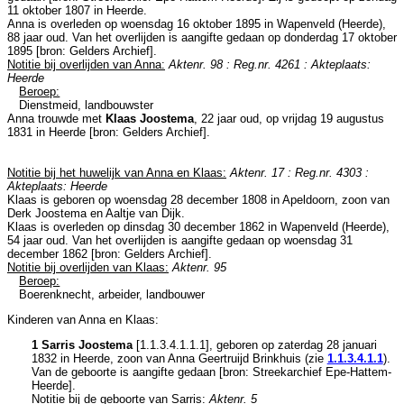
11 oktober 1807 in
Heerde
.
Anna is overleden op woensdag 16 oktober 1895 in
Wapenveld (Heerde)
,
88 jaar oud. Van het overlijden is aangifte gedaan op donderdag 17 oktober
1895 [
bron: Gelders Archief
].
Notitie bij overlijden van Anna:
Aktenr. 98 : Reg.nr. 4261 : Akteplaats:
Heerde
Beroep:
Dienstmeid, landbouwster
Anna trouwde met
Klaas Joostema
, 22 jaar oud, op vrijdag 19 augustus
1831 in
Heerde
[
bron: Gelders Archief
].
Notitie bij het huwelijk van Anna en Klaas:
Aktenr. 17 : Reg.nr. 4303 :
Akteplaats: Heerde
Klaas is geboren op woensdag 28 december 1808 in
Apeldoorn
, zoon van
Derk Joostema en
Aaltje van Dijk.
Klaas is overleden op dinsdag 30 december 1862 in
Wapenveld (Heerde)
,
54 jaar oud. Van het overlijden is aangifte gedaan op woensdag 31
december 1862 [
bron: Gelders Archief
].
Notitie bij overlijden van Klaas:
Aktenr. 95
Beroep:
Boerenknecht, arbeider, landbouwer
Kinderen van Anna en Klaas:
1 Sarris Joostema
[
1.1.3.4.1.1.1
], geboren op zaterdag 28 januari
1832 in
Heerde
, zoon van
Anna Geertruijd Brinkhuis (zie
1.1.3.4.1.1
).
Van de geboorte is aangifte gedaan [
bron: Streekarchief Epe-Hattem-
Heerde
].
Notitie bij de geboorte van Sarris:
Aktenr. 5