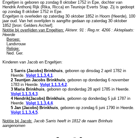
Engeltjen is geboren op zondag 8 oktober 1752 in
Epe
, dochter van
Hendrik Anthonij Rijk (Rika, Ricca) en
Teunisje Everts Stap. Zij is gedoopt
op zondag 8 oktober 1752 in
Epe
.
Engeltjen is overleden op zaterdag 30 oktober 1852 in
Hoorn (Heerde)
, 100
jaar oud. Van het overlijden is aangifte gedaan op zaterdag 30 oktober
1852 [
bron: Gelders Archief
].
Notitie bij overlijden van Engeltjen:
Aktenr. 91 : Reg.nr. 4266 : Akteplaats:
Heerde
Beroep:
Landvrouw
Religie:
Ned. Ger.
Kinderen van Jacob en Engeltjen:
1 Sarris (Jacobs) Brinkhuis
, geboren op dinsdag 2 april 1782 in
Heerde
.
Volgt
1.1.3.4.1
.
2 Teuntjen Jacobs Brinkhuis
, geboren op donderdag 6 november
1783 in
Heerde
.
Volgt
1.1.3.4.2
.
3 Maria Brinkhuis
, geboren op donderdag 28 april 1785 in
Heerde
.
Volgt
1.1.3.4.3
.
4 Hendrik(Jacobs) Brinkhuis
, geboren op donderdag 5 juli 1787 in
Heerde
.
Volgt
1.1.3.4.4
.
5 Jan (Jacobs) Brinkhuis
, geboren op zondag 6 juni 1790 in
Heerde
.
Volgt
1.1.3.4.5
.
Notitie bij Jacob:
Jacob Sarris heeft in 1812 de naam Brinhuis
aangenomen