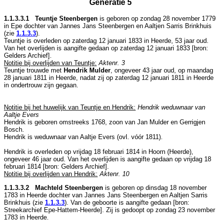
Generatie 5
1.1.3.3.1 Teuntje Steenbergen
is geboren op zondag 28 november 1779
in
Epe
dochter van
Jannes Jans Steenbergen en
Aaltjen Sarris Brinkhuis
(zie
1.1.3.3
).
Teuntje is overleden op zaterdag 12 januari 1833 in
Heerde
, 53 jaar oud.
Van het overlijden is aangifte gedaan op zaterdag 12 januari 1833 [
bron:
Gelders Archief
].
Notitie bij overlijden van Teuntje:
Aktenr. 3
Teuntje trouwde met
Hendrik Mulder
, ongeveer 43 jaar oud, op maandag
28 januari 1811 in
Heerde
, nadat zij op zaterdag 12 januari 1811 in
Heerde
in ondertrouw zijn gegaan.
Notitie bij het huwelijk van Teuntje en Hendrik:
Hendrik weduwnaar van
Aaltje Evers
Hendrik is geboren omstreeks 1768, zoon van
Jan Mulder en
Gerrigjen
Bosch.
Hendrik is weduwnaar van
Aaltje Evers (ovl. vóór 1811).
Hendrik is overleden op vrijdag 18 februari 1814 in
Hoorn (Heerde)
,
ongeveer 46 jaar oud. Van het overlijden is aangifte gedaan op vrijdag 18
februari 1814 [
bron: Gelders Archief
].
Notitie bij overlijden van Hendrik:
Aktenr. 10
1.1.3.3.2 Machteld Steenbergen
is geboren op dinsdag 18 november
1783 in
Heerde
dochter van
Jannes Jans Steenbergen en
Aaltjen Sarris
Brinkhuis (zie
1.1.3.3
). Van de geboorte is aangifte gedaan [
bron:
Streekarchief Epe-Hattem-Heerde
]. Zij is gedoopt op zondag 23 november
1783 in
Heerde
.