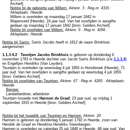
Archief
].
Notitie bij de geboorte van Willem:
Aktenr. 3 : Reg.nr. 4315 :
Akteplaats: Heerde
Willem is overleden op maandag 17 januari 1842 in
Wapenveld (Heerde)
, 24 jaar oud. Van het overlijden is aangifte
gedaan op maandag 17 januari 1842 [
bron: Gelders Archief
].
Notitie bij overlijden van Willem:
Aktenr. 5 : Reg.nr. 4266 :
Akteplaats: Heerde
Notitie bij Sarris:
Sarris Jacobs heeft in 1812 de naam Brinkhuis
aangenomen
1.1.3.4.2 Teuntjen Jacobs Brinkhuis
is geboren op donderdag 6
november 1783 in
Heerde
dochter van
Jacob Sarris Brinkhuis (zie
1.1.3.4
)
en
Engeltjen Hendriks (Van Leyden).
Teuntjen is overleden op woensdag 4 juli 1855 in
Horstbroek (Heerde)
, 71
jaar oud. Van het overlijden is aangifte gedaan op woensdag 4 juli 1855
[
bron: Gelders Archief
].
Notitie bij overlijden van Teuntjen:
Aktenr. 67 : Reg.nr. 4265 : Akteplaats:
Heerde
Beroep:
Landarbeidster, arbeidster
Teuntjen trouwde met
Harmen de Graaf
, 23 jaar oud, op vrijdag 1
september 1815 in
Heerde
[
bron: Gelders Archief
].
Notitie bij het huwelijk van Teuntjen en Harmen:
Aktenr. 20
Harmen is geboren op donderdag 5 januari 1792 in
Heerde
, zoon van
Hendrik de Graaf en
Hendrina Hendriks Steenbergen.
Harmen is overleden op zaterdag 25 juli 1840 in
Heerde
, 48 jaar oud. Van