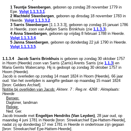
1 Teuntje Steenbergen
, geboren op zondag 28 november 1779 in
Epe
.
Volgt
1.1.3.3.1
.
2 Machteld Steenbergen
, geboren op dinsdag 18 november 1783 in
Heerde
.
Volgt
1.1.3.3.2
.
3 Sarris Steenbergen
[
1.1.3.3.3
], geboren op zondag 15 januari 1786
in
Heerde
, zoon van
Aaltjen Sarris Brinkhuis (zie
1.1.3.3
).
4 Anna Steenbergen
, geboren op vrijdag 8 februari 1788 in
Heerde
.
Volgt
1.1.3.3.4
.
5 Janna Steenbergen
, geboren op donderdag 22 juli 1790 in
Heerde
.
Volgt
1.1.3.3.5
.
1.1.3.4 Jacob Sarris Brinkhuis
is geboren op zondag 30 oktober 1757
in
Hoorn (Heerde)
zoon van
Sarris (Zarris) Arents Sarris (zie
1.1.3
) en
Maria Gerrits Watercamp. Hij is gedoopt op zondag 30 oktober 1757 in
Hoorn (Heerde)
.
Jacob is overleden op zondag 14 maart 1824 in
Hoorn (Heerde)
, 66 jaar
oud. Van het overlijden is aangifte gedaan op maandag 15 maart 1824
[
bron: Gelders Archief
].
Notitie bij overlijden van Jacob:
Aktenr. 7 : Reg.nr. 4268 : Akteplaats:
Heerde
Beroep:
Dagloner, landman
Religie:
Ned. Ger.
Jacob trouwde met
Engeltjen Hendriks (Van Leyden)
, 28 jaar oud, op
maandag 4 juni 1781 in
Heerde
[
bron: Streekarchief Epe-Hattem-Heerde
],
nadat zij op donderdag 17 mei 1781 in
Heerde
in ondertrouw zijn gegaan
[
bron: Streekarchief Epe-Hattem-Heerde
].