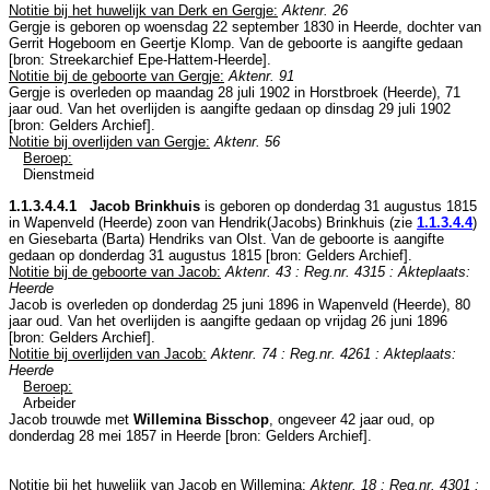
Notitie bij het huwelijk van Derk en Gergje:
Aktenr. 26
Gergje is geboren op woensdag 22 september 1830 in
Heerde
, dochter van
Gerrit Hogeboom en
Geertje Klomp. Van de geboorte is aangifte gedaan
[
bron: Streekarchief Epe-Hattem-Heerde
].
Notitie bij de geboorte van Gergje:
Aktenr. 91
Gergje is overleden op maandag 28 juli 1902 in
Horstbroek (Heerde)
, 71
jaar oud. Van het overlijden is aangifte gedaan op dinsdag 29 juli 1902
[
bron: Gelders Archief
].
Notitie bij overlijden van Gergje:
Aktenr. 56
Beroep:
Dienstmeid
1.1.3.4.4.1 Jacob Brinkhuis
is geboren op donderdag 31 augustus 1815
in
Wapenveld (Heerde)
zoon van
Hendrik(Jacobs) Brinkhuis (zie
1.1.3.4.4
)
en
Giesebarta (Barta) Hendriks van Olst. Van de geboorte is aangifte
gedaan op donderdag 31 augustus 1815 [
bron: Gelders Archief
].
Notitie bij de geboorte van Jacob:
Aktenr. 43 : Reg.nr. 4315 : Akteplaats:
Heerde
Jacob is overleden op donderdag 25 juni 1896 in
Wapenveld (Heerde)
, 80
jaar oud. Van het overlijden is aangifte gedaan op vrijdag 26 juni 1896
[
bron: Gelders Archief
].
Notitie bij overlijden van Jacob:
Aktenr. 74 : Reg.nr. 4261 : Akteplaats:
Heerde
Beroep:
Arbeider
Jacob trouwde met
Willemina Bisschop
, ongeveer 42 jaar oud, op
donderdag 28 mei 1857 in
Heerde
[
bron: Gelders Archief
].
Notitie bij het huwelijk van Jacob en Willemina:
Aktenr. 18 : Reg.nr. 4301 :