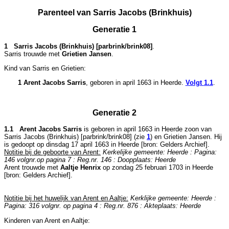
Parenteel van Sarris Jacobs (Brinkhuis)
Generatie 1
1 Sarris Jacobs (Brinkhuis) [parbrink/brink08]
.
Sarris trouwde met
Grietien Jansen
.
Kind van Sarris en Grietien:
1 Arent Jacobs Sarris
, geboren in april 1663 in
Heerde
.
Volgt
1.1
.
Generatie 2
1.1 Arent Jacobs Sarris
is geboren in april 1663 in
Heerde
zoon van
Sarris Jacobs (Brinkhuis) [parbrink/brink08] (zie
1
) en
Grietien Jansen. Hij
is gedoopt op dinsdag 17 april 1663 in
Heerde
[
bron: Gelders Archief
].
Notitie bij de geboorte van Arent:
Kerkelijke gemeente: Heerde : Pagina:
146 volgnr.op pagina 7 : Reg.nr. 146 : Doopplaats: Heerde
Arent trouwde met
Aaltje Henrix
op zondag 25 februari 1703 in
Heerde
[
bron: Gelders Archief
].
Notitie bij het huwelijk van Arent en Aaltje:
Kerklijke gemeente: Heerde :
Pagina: 316 volgnr. op pagina 4 : Reg.nr. 876 : Akteplaats: Heerde
Kinderen van Arent en Aaltje: