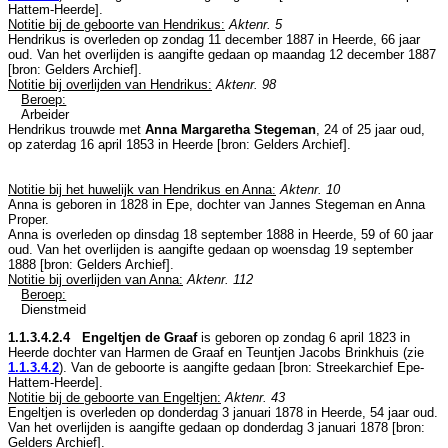
Hattem-Heerde
].
Notitie bij de geboorte van Hendrikus:
Aktenr. 5
Hendrikus is overleden op zondag 11 december 1887 in
Heerde
, 66 jaar
oud. Van het overlijden is aangifte gedaan op maandag 12 december 1887
[
bron: Gelders Archief
].
Notitie bij overlijden van Hendrikus:
Aktenr. 98
Beroep:
Arbeider
Hendrikus trouwde met
Anna Margaretha Stegeman
, 24 of 25 jaar oud,
op zaterdag 16 april 1853 in
Heerde
[
bron: Gelders Archief
].
Notitie bij het huwelijk van Hendrikus en Anna:
Aktenr. 10
Anna is geboren in 1828 in
Epe
, dochter van
Jannes Stegeman en
Anna
Proper.
Anna is overleden op dinsdag 18 september 1888 in
Heerde
, 59 of 60 jaar
oud. Van het overlijden is aangifte gedaan op woensdag 19 september
1888 [
bron: Gelders Archief
].
Notitie bij overlijden van Anna:
Aktenr. 112
Beroep:
Dienstmeid
1.1.3.4.2.4 Engeltjen de Graaf
is geboren op zondag 6 april 1823 in
Heerde
dochter van
Harmen de Graaf en
Teuntjen Jacobs Brinkhuis (zie
1.1.3.4.2
). Van de geboorte is aangifte gedaan [
bron: Streekarchief Epe-
Hattem-Heerde
].
Notitie bij de geboorte van Engeltjen:
Aktenr. 43
Engeltjen is overleden op donderdag 3 januari 1878 in
Heerde
, 54 jaar oud.
Van het overlijden is aangifte gedaan op donderdag 3 januari 1878 [
bron:
Gelders Archief
].