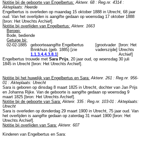
Notitie bij de geboorte van Engelbertus:
Aktenr. 68 : Reg.nr. 4314 :
Akteplaats: Heerde
Engelbertus is overleden op maandag 15 oktober 1888 in
Utrecht
, 68 jaar
oud. Van het overlijden is aangifte gedaan op woensdag 17 oktober 1888
[
bron: Het Utrechts Archief
].
Notitie bij overlijden van Engelbertus:
Aktenr. 1663
Beroep:
Bode, bediende
Getuige bij:
02-02-1885
geboorteaangifte
Engelbertus
[grootvader
[
bron: Het
Brinkhuis (geb. 1885) [zie
vaderszijde]
Utrechts
1.1.3.4.4.3.8.1
]
Archief
]
Engelbertus trouwde met
Sara Prijs
, 20 jaar oud, op woensdag 30 juli
1845 in
Utrecht
[
bron: Het Utrechts Archief
].
Notitie bij het huwelijk van Engelbertus en Sara:
Aktenr. 261 : Reg.nr. 956-
01 : Akteplaats: Utrecht
Sara is geboren op dinsdag 8 maart 1825 in
Utrecht
, dochter van
Jan Prijs
en
Johanna Rijke. Van de geboorte is aangifte gedaan op woensdag 9
maart 1825 [
bron: Het Utrechts Archief
].
Notitie bij de geboorte van Sara:
Aktenr. 335 : Reg.nr. 103-01 : Akteplaats:
Utrecht
Sara is overleden op donderdag 29 maart 1900 in
Utrecht
, 75 jaar oud. Van
het overlijden is aangifte gedaan op zaterdag 31 maart 1900 [
bron: Het
Utrechts Archief
].
Notitie bij overlijden van Sara:
Aktenr. 607
Kinderen van Engelbertus en Sara: