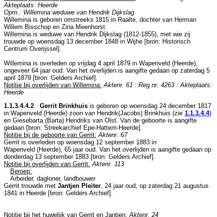
Akteplaats: Heerde
Opm.: Willemina weduwe van Hendrik Dijkslag
Willemina is geboren omstreeks 1815 in
Raalte
, dochter van
Herman
Willem Bisschop en
Zina Meenhorst.
Willemina is weduwe van
Hendrik Dijkslag (1812-1855), met wie zij
trouwde op woensdag 13 december 1848 in
Wijhe
[
bron: Historisch
Centrum Overijssel
].
Willemina is overleden op vrijdag 4 april 1879 in
Wapenveld (Heerde)
,
ongeveer 64 jaar oud. Van het overlijden is aangifte gedaan op zaterdag 5
april 1879 [
bron: Gelders Archief
].
Notitie bij overlijden van Willemina:
Aktenr. 61 : Reg.nr. 4263 : Akteplaats:
Heerde
1.1.3.4.4.2 Gerrit Brinkhuis
is geboren op woensdag 24 december 1817
in
Wapenveld (Heerde)
zoon van
Hendrik(Jacobs) Brinkhuis (zie
1.1.3.4.4
)
en
Giesebarta (Barta) Hendriks van Olst. Van de geboorte is aangifte
gedaan [
bron: Streekarchief Epe-Hattem-Heerde
].
Notitie bij de geboorte van Gerrit:
Aktenr. 67
Gerrit is overleden op woensdag 12 september 1883 in
Wapenveld (Heerde)
, 65 jaar oud. Van het overlijden is aangifte gedaan op
donderdag 13 september 1883 [
bron: Gelders Archief
].
Notitie bij overlijden van Gerrit:
Aktenr. 113
Beroep:
Arbeider, dagloner, landbouwer
Gerrit trouwde met
Jantjen Pleiter
, 24 jaar oud, op zaterdag 21 augustus
1841 in
Heerde
[
bron: Gelders Archief
].
Notitie bij het huwelijk van Gerrit en Jantjen:
Aktenr. 24