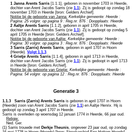
1 Janna Arents Sarris
[
1.1.1
], geboren in november 1703 in
Heerde
,
dochter van
Arent Jacobs Sarris (zie
1.1
). Zij is gedoopt op zondag 18
november 1703 in
Heerde
[
bron: Gelders Archief
].
Notitie bij de geboorte van Janna:
Kerkelijke gemeente: Heerde :
Pagina: 25 volgnr. op pagina 9 : Reg.nr. 876 : Doopplaats: Heerde
2 Aaltje Arents Sarris
[
1.1.2
], geboren in april 1705 in
Heerde
,
dochter van
Arent Jacobs Sarris (zie
1.1
). Zij is gedoopt op zondag 5
april 1705 in
Heerde
[
bron: Gelders Archief
].
Notitie bij de geboorte van Aaltje:
Kerkelijke gemeente: Heerde :
Pagina: 30 volgnr. op pagina 3 : Reg.nr. 876 : Doopplaats: Heerde
3 Sarris (Zarris) Arents Sarris
, geboren in april 1707 in
Hoorn
(Heerde)
.
Volgt
1.1.3
.
4 Grietje Arents Sarris
[
1.1.4
], geboren in april 1713 in
Heerde
,
dochter van
Arent Jacobs Sarris (zie
1.1
). Zij is gedoopt in april 1713
in
Heerde
[
bron: Gelders Archief
].
Notitie bij de geboorte van Grietje:
Kerkelijke gemeente: Heerde :
Pagina: 54 volgnr. op pagina 12 : Reg.nr. 876 : Doopplaats: Heerde
Generatie 3
1.1.3 Sarris (Zarris) Arents Sarris
is geboren in april 1707 in
Hoorn
(Heerde)
zoon van
Arent Jacobs Sarris (zie
1.1
) en
Aaltje Henrix. Hij is
gedoopt op zondag 3 april 1707 in
Heerde
.
Sarris is overleden op woensdag 12 januari 1774 in
Heerde
, 66 jaar oud.
Religie:
Ned. Ger.
(1) Sarris trouwde met
Derkje Theunis
, ongeveer 23 jaar oud, op zondag
16 mei 1728 in
Hoorn (Heerde)
[
bron: Streekarchief Epe-Hattem-Heerde
],