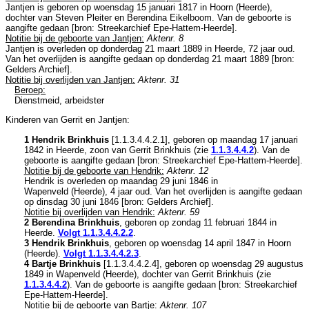
Jantjen is geboren op woensdag 15 januari 1817 in
Hoorn (Heerde)
,
dochter van
Steven Pleiter en
Berendina Eikelboom. Van de geboorte is
aangifte gedaan [
bron: Streekarchief Epe-Hattem-Heerde
].
Notitie bij de geboorte van Jantjen:
Aktenr. 8
Jantjen is overleden op donderdag 21 maart 1889 in
Heerde
, 72 jaar oud.
Van het overlijden is aangifte gedaan op donderdag 21 maart 1889 [
bron:
Gelders Archief
].
Notitie bij overlijden van Jantjen:
Aktenr. 31
Beroep:
Dienstmeid, arbeidster
Kinderen van Gerrit en Jantjen:
1 Hendrik Brinkhuis
[
1.1.3.4.4.2.1
], geboren op maandag 17 januari
1842 in
Heerde
, zoon van
Gerrit Brinkhuis (zie
1.1.3.4.4.2
). Van de
geboorte is aangifte gedaan [
bron: Streekarchief Epe-Hattem-Heerde
].
Notitie bij de geboorte van Hendrik:
Aktenr. 12
Hendrik is overleden op maandag 29 juni 1846 in
Wapenveld (Heerde)
, 4 jaar oud. Van het overlijden is aangifte gedaan
op dinsdag 30 juni 1846 [
bron: Gelders Archief
].
Notitie bij overlijden van Hendrik:
Aktenr. 59
2 Berendina Brinkhuis
, geboren op zondag 11 februari 1844 in
Heerde
.
Volgt
1.1.3.4.4.2.2
.
3 Hendrik Brinkhuis
, geboren op woensdag 14 april 1847 in
Hoorn
(Heerde)
.
Volgt
1.1.3.4.4.2.3
.
4 Bartje Brinkhuis
[
1.1.3.4.4.2.4
], geboren op woensdag 29 augustus
1849 in
Wapenveld (Heerde)
, dochter van
Gerrit Brinkhuis (zie
1.1.3.4.4.2
). Van de geboorte is aangifte gedaan [
bron: Streekarchief
Epe-Hattem-Heerde
].
Notitie bij de geboorte van Bartje:
Aktenr. 107