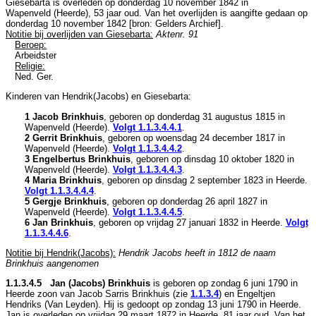
Giesebarta is overleden op donderdag 10 november 1842 in
Wapenveld (Heerde)
, 53 jaar oud. Van het overlijden is aangifte gedaan op
donderdag 10 november 1842 [
bron: Gelders Archief
].
Notitie bij overlijden van Giesebarta:
Aktenr. 91
Beroep:
Arbeidster
Religie:
Ned. Ger.
Kinderen van Hendrik(Jacobs) en Giesebarta:
1 Jacob Brinkhuis
, geboren op donderdag 31 augustus 1815 in
Wapenveld (Heerde)
.
Volgt
1.1.3.4.4.1
.
2 Gerrit Brinkhuis
, geboren op woensdag 24 december 1817 in
Wapenveld (Heerde)
.
Volgt
1.1.3.4.4.2
.
3 Engelbertus Brinkhuis
, geboren op dinsdag 10 oktober 1820 in
Wapenveld (Heerde)
.
Volgt
1.1.3.4.4.3
.
4 Maria Brinkhuis
, geboren op dinsdag 2 september 1823 in
Heerde
.
Volgt
1.1.3.4.4.4
.
5 Gergje Brinkhuis
, geboren op donderdag 26 april 1827 in
Wapenveld (Heerde)
.
Volgt
1.1.3.4.4.5
.
6 Jan Brinkhuis
, geboren op vrijdag 27 januari 1832 in
Heerde
.
Volgt
1.1.3.4.4.6
.
Notitie bij Hendrik(Jacobs):
Hendrik Jacobs heeft in 1812 de naam
Brinkhuis aangenomen
1.1.3.4.5 Jan (Jacobs) Brinkhuis
is geboren op zondag 6 juni 1790 in
Heerde
zoon van
Jacob Sarris Brinkhuis (zie
1.1.3.4
) en
Engeltjen
Hendriks (Van Leyden). Hij is gedoopt op zondag 13 juni 1790 in
Heerde
.
Jan is overleden op vrijdag 29 maart 1872 in
Heerde
, 81 jaar oud. Van het