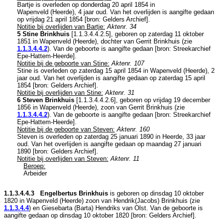
Bartje is overleden op donderdag 20 april 1854 in
Wapenveld (Heerde)
, 4 jaar oud. Van het overlijden is aangifte gedaan
op vrijdag 21 april 1854 [
bron: Gelders Archief
].
Notitie bij overlijden van Bartje:
Aktenr. 34
5 Stine Brinkhuis
[
1.1.3.4.4.2.5
], geboren op zaterdag 11 oktober
1851 in
Wapenveld (Heerde)
, dochter van
Gerrit Brinkhuis (zie
1.1.3.4.4.2
). Van de geboorte is aangifte gedaan [
bron: Streekarchief
Epe-Hattem-Heerde
].
Notitie bij de geboorte van Stine:
Aktenr. 107
Stine is overleden op zaterdag 15 april 1854 in
Wapenveld (Heerde)
, 2
jaar oud. Van het overlijden is aangifte gedaan op zaterdag 15 april
1854 [
bron: Gelders Archief
].
Notitie bij overlijden van Stine:
Aktenr. 31
6 Steven Brinkhuis
[
1.1.3.4.4.2.6
], geboren op vrijdag 19 december
1856 in
Wapenveld (Heerde)
, zoon van
Gerrit Brinkhuis (zie
1.1.3.4.4.2
). Van de geboorte is aangifte gedaan [
bron: Streekarchief
Epe-Hattem-Heerde
].
Notitie bij de geboorte van Steven:
Aktenr. 160
Steven is overleden op zaterdag 25 januari 1890 in
Heerde
, 33 jaar
oud. Van het overlijden is aangifte gedaan op maandag 27 januari
1890 [
bron: Gelders Archief
].
Notitie bij overlijden van Steven:
Aktenr. 11
Beroep:
Arbeider
1.1.3.4.4.3 Engelbertus Brinkhuis
is geboren op dinsdag 10 oktober
1820 in
Wapenveld (Heerde)
zoon van
Hendrik(Jacobs) Brinkhuis (zie
1.1.3.4.4
) en
Giesebarta (Barta) Hendriks van Olst. Van de geboorte is
aangifte gedaan op dinsdag 10 oktober 1820 [
bron: Gelders Archief
].