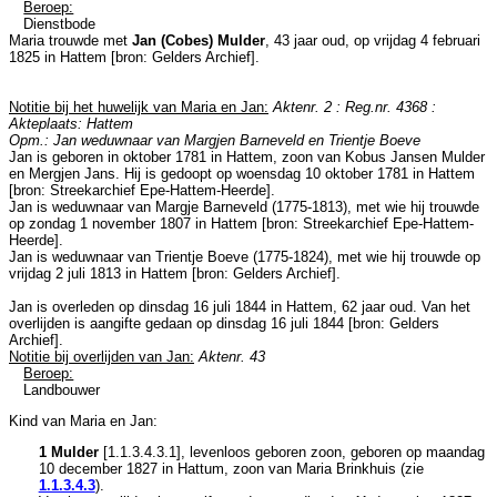
Beroep:
Dienstbode
Maria trouwde met
Jan (Cobes) Mulder
, 43 jaar oud, op vrijdag 4 februari
1825 in
Hattem
[
bron: Gelders Archief
].
Notitie bij het huwelijk van Maria en Jan:
Aktenr. 2 : Reg.nr. 4368 :
Akteplaats: Hattem
Opm.: Jan weduwnaar van Margjen Barneveld en Trientje Boeve
Jan is geboren in oktober 1781 in
Hattem
, zoon van
Kobus Jansen Mulder
en
Mergjen Jans. Hij is gedoopt op woensdag 10 oktober 1781 in
Hattem
[
bron: Streekarchief Epe-Hattem-Heerde
].
Jan is weduwnaar van
Margje Barneveld (1775-1813), met wie hij trouwde
op zondag 1 november 1807 in
Hattem
[
bron: Streekarchief Epe-Hattem-
Heerde
].
Jan is weduwnaar van
Trientje Boeve (1775-1824), met wie hij trouwde op
vrijdag 2 juli 1813 in
Hattem
[
bron: Gelders Archief
].
Jan is overleden op dinsdag 16 juli 1844 in
Hattem
, 62 jaar oud. Van het
overlijden is aangifte gedaan op dinsdag 16 juli 1844 [
bron: Gelders
Archief
].
Notitie bij overlijden van Jan:
Aktenr. 43
Beroep:
Landbouwer
Kind van Maria en Jan:
1 Mulder
[
1.1.3.4.3.1
], levenloos geboren zoon, geboren op maandag
10 december 1827 in
Hattum
, zoon van
Maria Brinkhuis (zie
1.1.3.4.3
).