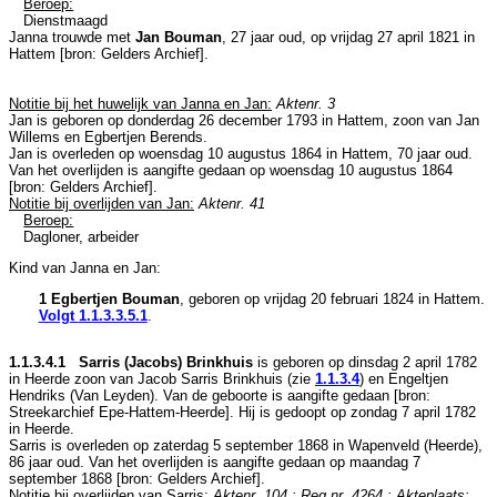
Beroep:
Dienstmaagd
Janna trouwde met
Jan Bouman
, 27 jaar oud, op vrijdag 27 april 1821 in
Hattem
[
bron: Gelders Archief
].
Notitie bij het huwelijk van Janna en Jan:
Aktenr. 3
Jan is geboren op donderdag 26 december 1793 in
Hattem
, zoon van
Jan
Willems en
Egbertjen Berends.
Jan is overleden op woensdag 10 augustus 1864 in
Hattem
, 70 jaar oud.
Van het overlijden is aangifte gedaan op woensdag 10 augustus 1864
[
bron: Gelders Archief
].
Notitie bij overlijden van Jan:
Aktenr. 41
Beroep:
Dagloner, arbeider
Kind van Janna en Jan:
1 Egbertjen Bouman
, geboren op vrijdag 20 februari 1824 in
Hattem
.
Volgt
1.1.3.3.5.1
.
1.1.3.4.1 Sarris (Jacobs) Brinkhuis
is geboren op dinsdag 2 april 1782
in
Heerde
zoon van
Jacob Sarris Brinkhuis (zie
1.1.3.4
) en
Engeltjen
Hendriks (Van Leyden). Van de geboorte is aangifte gedaan [
bron:
Streekarchief Epe-Hattem-Heerde
]. Hij is gedoopt op zondag 7 april 1782
in
Heerde
.
Sarris is overleden op zaterdag 5 september 1868 in
Wapenveld (Heerde)
,
86 jaar oud. Van het overlijden is aangifte gedaan op maandag 7
september 1868 [
bron: Gelders Archief
].
Notitie bij overlijden van Sarris:
Aktenr. 104 : Reg.nr. 4264 : Akteplaats: