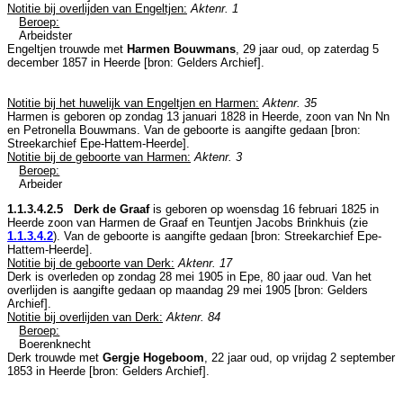
Notitie bij overlijden van Engeltjen:
Aktenr. 1
Beroep:
Arbeidster
Engeltjen trouwde met
Harmen Bouwmans
, 29 jaar oud, op zaterdag 5
december 1857 in
Heerde
[
bron: Gelders Archief
].
Notitie bij het huwelijk van Engeltjen en Harmen:
Aktenr. 35
Harmen is geboren op zondag 13 januari 1828 in
Heerde
, zoon van
Nn Nn
en
Petronella Bouwmans. Van de geboorte is aangifte gedaan [
bron:
Streekarchief Epe-Hattem-Heerde
].
Notitie bij de geboorte van Harmen:
Aktenr. 3
Beroep:
Arbeider
1.1.3.4.2.5 Derk de Graaf
is geboren op woensdag 16 februari 1825 in
Heerde
zoon van
Harmen de Graaf en
Teuntjen Jacobs Brinkhuis (zie
1.1.3.4.2
). Van de geboorte is aangifte gedaan [
bron: Streekarchief Epe-
Hattem-Heerde
].
Notitie bij de geboorte van Derk:
Aktenr. 17
Derk is overleden op zondag 28 mei 1905 in
Epe
, 80 jaar oud. Van het
overlijden is aangifte gedaan op maandag 29 mei 1905 [
bron: Gelders
Archief
].
Notitie bij overlijden van Derk:
Aktenr. 84
Beroep:
Boerenknecht
Derk trouwde met
Gergje Hogeboom
, 22 jaar oud, op vrijdag 2 september
1853 in
Heerde
[
bron: Gelders Archief
].