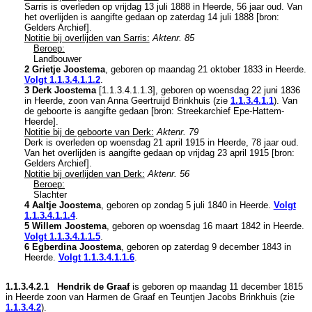
Sarris is overleden op vrijdag 13 juli 1888 in
Heerde
, 56 jaar oud. Van
het overlijden is aangifte gedaan op zaterdag 14 juli 1888 [
bron:
Gelders Archief
].
Notitie bij overlijden van Sarris:
Aktenr. 85
Beroep:
Landbouwer
2 Grietje Joostema
, geboren op maandag 21 oktober 1833 in
Heerde
.
Volgt
1.1.3.4.1.1.2
.
3 Derk Joostema
[
1.1.3.4.1.1.3
], geboren op woensdag 22 juni 1836
in
Heerde
, zoon van
Anna Geertruijd Brinkhuis (zie
1.1.3.4.1.1
). Van
de geboorte is aangifte gedaan [
bron: Streekarchief Epe-Hattem-
Heerde
].
Notitie bij de geboorte van Derk:
Aktenr. 79
Derk is overleden op woensdag 21 april 1915 in
Heerde
, 78 jaar oud.
Van het overlijden is aangifte gedaan op vrijdag 23 april 1915 [
bron:
Gelders Archief
].
Notitie bij overlijden van Derk:
Aktenr. 56
Beroep:
Slachter
4 Aaltje Joostema
, geboren op zondag 5 juli 1840 in
Heerde
.
Volgt
1.1.3.4.1.1.4
.
5 Willem Joostema
, geboren op woensdag 16 maart 1842 in
Heerde
.
Volgt
1.1.3.4.1.1.5
.
6 Egberdina Joostema
, geboren op zaterdag 9 december 1843 in
Heerde
.
Volgt
1.1.3.4.1.1.6
.
1.1.3.4.2.1 Hendrik de Graaf
is geboren op maandag 11 december 1815
in
Heerde
zoon van
Harmen de Graaf en
Teuntjen Jacobs Brinkhuis (zie
1.1.3.4.2
).