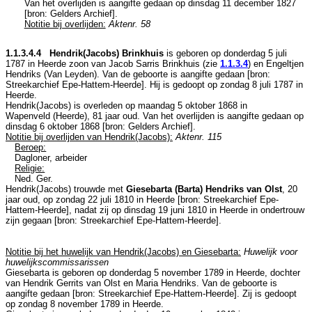
Van het overlijden is aangifte gedaan op dinsdag 11 december 1827
[
bron: Gelders Archief
].
Notitie bij overlijden:
Aktenr. 58
1.1.3.4.4 Hendrik(Jacobs) Brinkhuis
is geboren op donderdag 5 juli
1787 in
Heerde
zoon van
Jacob Sarris Brinkhuis (zie
1.1.3.4
) en
Engeltjen
Hendriks (Van Leyden). Van de geboorte is aangifte gedaan [
bron:
Streekarchief Epe-Hattem-Heerde
]. Hij is gedoopt op zondag 8 juli 1787 in
Heerde
.
Hendrik(Jacobs) is overleden op maandag 5 oktober 1868 in
Wapenveld (Heerde)
, 81 jaar oud. Van het overlijden is aangifte gedaan op
dinsdag 6 oktober 1868 [
bron: Gelders Archief
].
Notitie bij overlijden van Hendrik(Jacobs):
Aktenr. 115
Beroep:
Dagloner, arbeider
Religie:
Ned. Ger.
Hendrik(Jacobs) trouwde met
Giesebarta (Barta) Hendriks van Olst
, 20
jaar oud, op zondag 22 juli 1810 in
Heerde
[
bron: Streekarchief Epe-
Hattem-Heerde
], nadat zij op dinsdag 19 juni 1810 in
Heerde
in ondertrouw
zijn gegaan [
bron: Streekarchief Epe-Hattem-Heerde
].
Notitie bij het huwelijk van Hendrik(Jacobs) en Giesebarta:
Huwelijk voor
huwelijkscommissarissen
Giesebarta is geboren op donderdag 5 november 1789 in
Heerde
, dochter
van
Hendrik Gerrits van Olst en
Maria Hendriks. Van de geboorte is
aangifte gedaan [
bron: Streekarchief Epe-Hattem-Heerde
]. Zij is gedoopt
op zondag 8 november 1789 in
Heerde
.