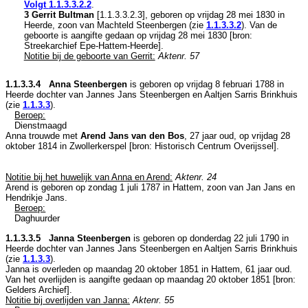
Volgt
1.1.3.3.2.2
.
3 Gerrit Bultman
[
1.1.3.3.2.3
], geboren op vrijdag 28 mei 1830 in
Heerde
, zoon van
Machteld Steenbergen (zie
1.1.3.3.2
). Van de
geboorte is aangifte gedaan op vrijdag 28 mei 1830 [
bron:
Streekarchief Epe-Hattem-Heerde
].
Notitie bij de geboorte van Gerrit:
Aktenr. 57
1.1.3.3.4 Anna Steenbergen
is geboren op vrijdag 8 februari 1788 in
Heerde
dochter van
Jannes Jans Steenbergen en
Aaltjen Sarris Brinkhuis
(zie
1.1.3.3
).
Beroep:
Dienstmaagd
Anna trouwde met
Arend Jans van den Bos
, 27 jaar oud, op vrijdag 28
oktober 1814 in
Zwollerkerspel
[
bron: Historisch Centrum Overijssel
].
Notitie bij het huwelijk van Anna en Arend:
Aktenr. 24
Arend is geboren op zondag 1 juli 1787 in
Hattem
, zoon van
Jan Jans en
Hendrikje Jans.
Beroep:
Daghuurder
1.1.3.3.5 Janna Steenbergen
is geboren op donderdag 22 juli 1790 in
Heerde
dochter van
Jannes Jans Steenbergen en
Aaltjen Sarris Brinkhuis
(zie
1.1.3.3
).
Janna is overleden op maandag 20 oktober 1851 in
Hattem
, 61 jaar oud.
Van het overlijden is aangifte gedaan op maandag 20 oktober 1851 [
bron:
Gelders Archief
].
Notitie bij overlijden van Janna:
Aktenr. 55