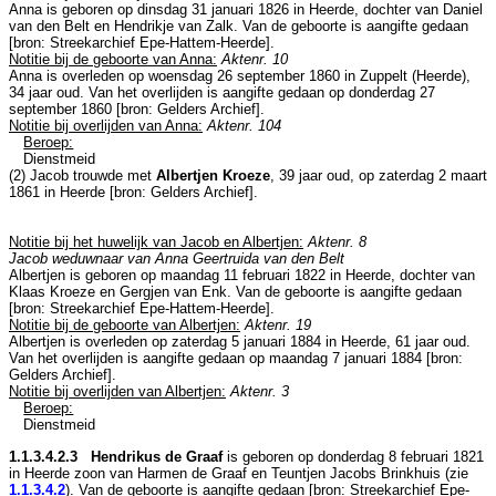
Anna is geboren op dinsdag 31 januari 1826 in
Heerde
, dochter van
Daniel
van den Belt en
Hendrikje van Zalk. Van de geboorte is aangifte gedaan
[
bron: Streekarchief Epe-Hattem-Heerde
].
Notitie bij de geboorte van Anna:
Aktenr. 10
Anna is overleden op woensdag 26 september 1860 in
Zuppelt (Heerde)
,
34 jaar oud. Van het overlijden is aangifte gedaan op donderdag 27
september 1860 [
bron: Gelders Archief
].
Notitie bij overlijden van Anna:
Aktenr. 104
Beroep:
Dienstmeid
(2) Jacob trouwde met
Albertjen Kroeze
, 39 jaar oud, op zaterdag 2 maart
1861 in
Heerde
[
bron: Gelders Archief
].
Notitie bij het huwelijk van Jacob en Albertjen:
Aktenr. 8
Jacob weduwnaar van Anna Geertruida van den Belt
Albertjen is geboren op maandag 11 februari 1822 in
Heerde
, dochter van
Klaas Kroeze en
Gergjen van Enk. Van de geboorte is aangifte gedaan
[
bron: Streekarchief Epe-Hattem-Heerde
].
Notitie bij de geboorte van Albertjen:
Aktenr. 19
Albertjen is overleden op zaterdag 5 januari 1884 in
Heerde
, 61 jaar oud.
Van het overlijden is aangifte gedaan op maandag 7 januari 1884 [
bron:
Gelders Archief
].
Notitie bij overlijden van Albertjen:
Aktenr. 3
Beroep:
Dienstmeid
1.1.3.4.2.3 Hendrikus de Graaf
is geboren op donderdag 8 februari 1821
in
Heerde
zoon van
Harmen de Graaf en
Teuntjen Jacobs Brinkhuis (zie
1.1.3.4.2
). Van de geboorte is aangifte gedaan [
bron: Streekarchief Epe-