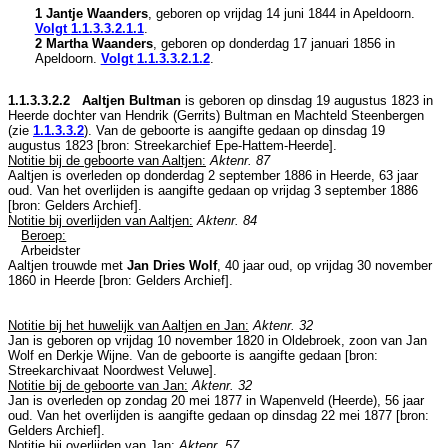
1 Jantje Waanders
, geboren op vrijdag 14 juni 1844 in
Apeldoorn
.
Volgt
1.1.3.3.2.1.1
.
2 Martha Waanders
, geboren op donderdag 17 januari 1856 in
Apeldoorn
.
Volgt
1.1.3.3.2.1.2
.
1.1.3.3.2.2 Aaltjen Bultman
is geboren op dinsdag 19 augustus 1823 in
Heerde
dochter van
Hendrik (Gerrits) Bultman en
Machteld Steenbergen
(zie
1.1.3.3.2
). Van de geboorte is aangifte gedaan op dinsdag 19
augustus 1823 [
bron: Streekarchief Epe-Hattem-Heerde
].
Notitie bij de geboorte van Aaltjen:
Aktenr. 87
Aaltjen is overleden op donderdag 2 september 1886 in
Heerde
, 63 jaar
oud. Van het overlijden is aangifte gedaan op vrijdag 3 september 1886
[
bron: Gelders Archief
].
Notitie bij overlijden van Aaltjen:
Aktenr. 84
Beroep:
Arbeidster
Aaltjen trouwde met
Jan Dries Wolf
, 40 jaar oud, op vrijdag 30 november
1860 in
Heerde
[
bron: Gelders Archief
].
Notitie bij het huwelijk van Aaltjen en Jan:
Aktenr. 32
Jan is geboren op vrijdag 10 november 1820 in
Oldebroek
, zoon van
Jan
Wolf en
Derkje Wijne. Van de geboorte is aangifte gedaan [
bron:
Streekarchivaat Noordwest Veluwe
].
Notitie bij de geboorte van Jan:
Aktenr. 32
Jan is overleden op zondag 20 mei 1877 in
Wapenveld (Heerde)
, 56 jaar
oud. Van het overlijden is aangifte gedaan op dinsdag 22 mei 1877 [
bron:
Gelders Archief
].
Notitie bij overlijden van Jan:
Aktenr. 57