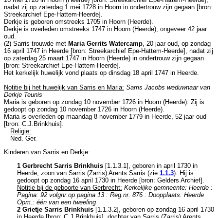
nadat zij op zaterdag 1 mei 1728 in
Hoorn
in ondertrouw zijn gegaan [
bron:
Streekarchief Epe-Hattem-Heerde
].
Derkje is geboren omstreeks 1705 in
Hoorn (Heerde)
.
Derkje is overleden omstreeks 1747 in
Hoorn (Heerde)
, ongeveer 42 jaar
oud.
(2) Sarris trouwde met
Maria Gerrits Watercamp
, 20 jaar oud, op zondag
16 april 1747 in
Heerde
[
bron: Streekarchief Epe-Hattem-Heerde
], nadat zij
op zaterdag 25 maart 1747 in
Hoorn (Heerde)
in ondertrouw zijn gegaan
[
bron: Streekarchief Epe-Hattem-Heerde
].
Het kerkelijk huwelijk vond plaats op dinsdag 18 april 1747 in
Heerde
.
Notitie bij het huwelijk van Sarris en Maria:
Sarris Jacobs weduwnaar van
Derkje Teunis
Maria is geboren op zondag 10 november 1726 in
Hoorn (Heerde)
. Zij is
gedoopt op zondag 10 november 1726 in
Hoorn (Heerde)
.
Maria is overleden op maandag 8 november 1779 in
Heerde
, 52 jaar oud
[
bron: C.J.Brinkhuis
].
Religie:
Ned. Ger.
Kinderen van Sarris en Derkje:
1 Gerbrecht Sarris Brinkhuis
[
1.1.3.1
], geboren in april 1730 in
Heerde
, zoon van
Sarris (Zarris) Arents Sarris (zie
1.1.3
). Hij is
gedoopt op zondag 16 april 1730 in
Heerde
[
bron: Gelders Archief
].
Notitie bij de geboorte van Gerbrecht:
Kerkelijke gemneente: Heerde :
Pagina: 92 volgnr.op pagina 13 : Reg.nr. 876 : Doopplaats: Heerde
Opm.: één van een tweeling
2 Grietje Sarris Brinkhuis
[
1.1.3.2
], geboren op zondag 16 april 1730
in
Heerde
[
bron: C.J.Brinkhuis
], dochter van
Sarris (Zarris) Arents