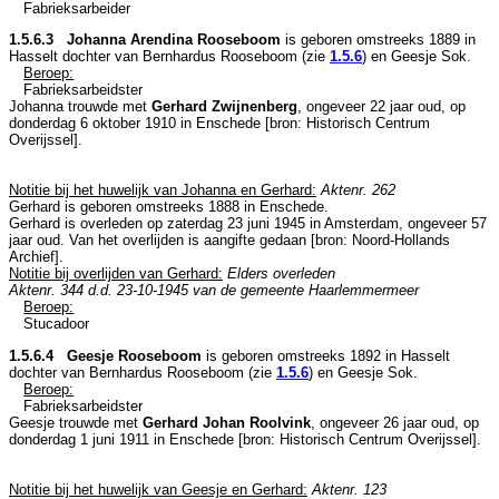
Fabrieksarbeider
1.5.6.3 Johanna Arendina Rooseboom
is geboren omstreeks 1889 in
Hasselt
dochter van
Bernhardus Rooseboom (zie
1.5.6
) en
Geesje Sok.
Beroep:
Fabrieksarbeidster
Johanna trouwde met
Gerhard Zwijnenberg
, ongeveer 22 jaar oud, op
donderdag 6 oktober 1910 in
Enschede
[
bron: Historisch Centrum
Overijssel
].
Notitie bij het huwelijk van Johanna en Gerhard:
Aktenr. 262
Gerhard is geboren omstreeks 1888 in
Enschede
.
Gerhard is overleden op zaterdag 23 juni 1945 in
Amsterdam
, ongeveer 57
jaar oud. Van het overlijden is aangifte gedaan [
bron: Noord-Hollands
Archief
].
Notitie bij overlijden van Gerhard:
Elders overleden
Aktenr. 344 d.d. 23-10-1945 van de gemeente Haarlemmermeer
Beroep:
Stucadoor
1.5.6.4 Geesje Rooseboom
is geboren omstreeks 1892 in
Hasselt
dochter van
Bernhardus Rooseboom (zie
1.5.6
) en
Geesje Sok.
Beroep:
Fabrieksarbeidster
Geesje trouwde met
Gerhard Johan Roolvink
, ongeveer 26 jaar oud, op
donderdag 1 juni 1911 in
Enschede
[
bron: Historisch Centrum Overijssel
].
Notitie bij het huwelijk van Geesje en Gerhard:
Aktenr. 123