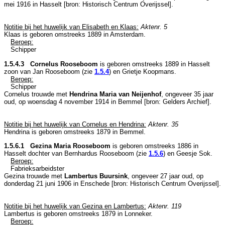
mei 1916 in
Hasselt
[
bron: Historisch Centrum Overijssel
].
Notitie bij het huwelijk van Elisabeth en Klaas:
Aktenr. 5
Klaas is geboren omstreeks 1889 in
Amsterdam
.
Beroep:
Schipper
1.5.4.3 Cornelus Rooseboom
is geboren omstreeks 1889 in
Hasselt
zoon van
Jan Rooseboom (zie
1.5.4
) en
Grietje Koopmans.
Beroep:
Schipper
Cornelus trouwde met
Hendrina Maria van Neijenhof
, ongeveer 35 jaar
oud, op woensdag 4 november 1914 in
Bemmel
[
bron: Gelders Archief
].
Notitie bij het huwelijk van Cornelus en Hendrina:
Aktenr. 35
Hendrina is geboren omstreeks 1879 in
Bemmel
.
1.5.6.1 Gezina Maria Rooseboom
is geboren omstreeks 1886 in
Hasselt
dochter van
Bernhardus Rooseboom (zie
1.5.6
) en
Geesje Sok.
Beroep:
Fabrieksarbeidster
Gezina trouwde met
Lambertus Buursink
, ongeveer 27 jaar oud, op
donderdag 21 juni 1906 in
Enschede
[
bron: Historisch Centrum Overijssel
].
Notitie bij het huwelijk van Gezina en Lambertus:
Aktenr. 119
Lambertus is geboren omstreeks 1879 in
Lonneker
.
Beroep: