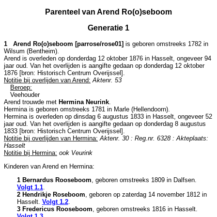
Parenteel van Arend Ro(o)seboom
Generatie 1
1 Arend Ro(o)seboom [parrose/rose01]
is geboren omstreeks 1782 in
Wilsum (Bentheim)
.
Arend is overleden op donderdag 12 oktober 1876 in
Hasselt
, ongeveer 94
jaar oud. Van het overlijden is aangifte gedaan op donderdag 12 oktober
1876 [
bron: Historisch Centrum Overijssel
].
Notitie bij overlijden van Arend:
Aktenr. 53
Beroep:
Veehouder
Arend trouwde met
Hermina Neurink
.
Hermina is geboren omstreeks 1781 in
Marle (Hellendoorn)
.
Hermina is overleden op dinsdag 6 augustus 1833 in
Hasselt
, ongeveer 52
jaar oud. Van het overlijden is aangifte gedaan op donderdag 8 augustus
1833 [
bron: Historisch Centrum Overijssel
].
Notitie bij overlijden van Hermina:
Aktenr. 30 : Reg.nr. 6328 : Akteplaats:
Hasselt
Notitie bij Hermina:
ook Veurink
Kinderen van Arend en Hermina:
1 Bernardus Rooseboom
, geboren omstreeks 1809 in
Dalfsen
.
Volgt
1.1
.
2 Hendrikje Roseboom
, geboren op zaterdag 14 november 1812 in
Hasselt
.
Volgt
1.2
.
3 Fredericus Rooseboom
, geboren omstreeks 1816 in
Hasselt
.
Volgt
1.3
.