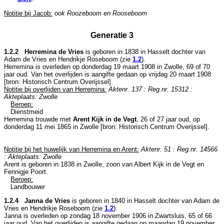
Notitie bij Jacob:
ook Roozeboom en Rooseboom
Generatie 3
1.2.2 Herremina de Vries
is geboren in 1838 in
Hasselt
dochter van
Adam de Vries en
Hendrikje Roseboom (zie
1.2
).
Herremina is overleden op donderdag 19 maart 1908 in
Zwolle
, 69 of 70
jaar oud. Van het overlijden is aangifte gedaan op vrijdag 20 maart 1908
[
bron: Historisch Centrum Overijssel
].
Notitie bij overlijden van Herremina:
Aktenr. 137 : Reg.nr. 15312 :
Akteplaats: Zwolle
Beroep:
Dienstmeid
Herremina trouwde met
Arent Kijk in de Vegt
, 26 of 27 jaar oud, op
donderdag 11 mei 1865 in
Zwolle
[
bron: Historisch Centrum Overijssel
].
Notitie bij het huwelijk van Herremina en Arent:
Aktenr. 51 : Reg.nr. 14566
: Akteplaats: Zwolle
Arent is geboren in 1838 in
Zwolle
, zoon van
Albert Kijk in de Vegt en
Fennigje Poort.
Beroep:
Landbouwer
1.2.4 Janna de Vries
is geboren in 1840 in
Hasselt
dochter van
Adam de
Vries en
Hendrikje Roseboom (zie
1.2
).
Janna is overleden op zondag 18 november 1906 in
Zwartsluis
, 65 of 66
jaar oud. Van het overlijden is aangifte gedaan op maandag 19 november