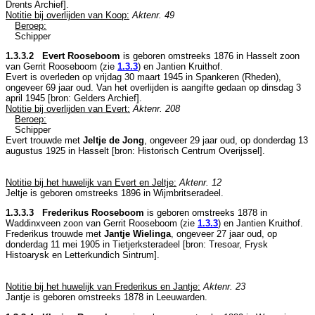
Drents Archief
].
Notitie bij overlijden van Koop:
Aktenr. 49
Beroep:
Schipper
1.3.3.2 Evert Rooseboom
is geboren omstreeks 1876 in
Hasselt
zoon
van
Gerrit Rooseboom (zie
1.3.3
) en
Jantien Kruithof.
Evert is overleden op vrijdag 30 maart 1945 in
Spankeren (Rheden)
,
ongeveer 69 jaar oud. Van het overlijden is aangifte gedaan op dinsdag 3
april 1945 [
bron: Gelders Archief
].
Notitie bij overlijden van Evert:
Aktenr. 208
Beroep:
Schipper
Evert trouwde met
Jeltje de Jong
, ongeveer 29 jaar oud, op donderdag 13
augustus 1925 in
Hasselt
[
bron: Historisch Centrum Overijssel
].
Notitie bij het huwelijk van Evert en Jeltje:
Aktenr. 12
Jeltje is geboren omstreeks 1896 in
Wijmbritseradeel
.
1.3.3.3 Frederikus Rooseboom
is geboren omstreeks 1878 in
Waddinxveen
zoon van
Gerrit Rooseboom (zie
1.3.3
) en
Jantien Kruithof.
Frederikus trouwde met
Jantje Wielinga
, ongeveer 27 jaar oud, op
donderdag 11 mei 1905 in
Tietjerksteradeel
[
bron: Tresoar, Frysk
Histoarysk en Letterkundich Sintrum
].
Notitie bij het huwelijk van Frederikus en Jantje:
Aktenr. 23
Jantje is geboren omstreeks 1878 in
Leeuwarden
.