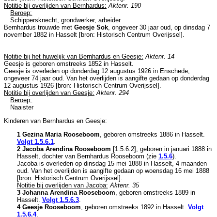
Notitie bij overlijden van Bernhardus:
Aktenr. 190
Beroep:
Schippersknecht, grondwerker, arbeider
Bernhardus trouwde met
Geesje Sok
, ongeveer 30 jaar oud, op dinsdag 7
november 1882 in
Hasselt
[
bron: Historisch Centrum Overijssel
].
Notitie bij het huwelijk van Bernhardus en Geesje:
Aktenr. 14
Geesje is geboren omstreeks 1852 in
Hasselt
.
Geesje is overleden op donderdag 12 augustus 1926 in
Enschede
,
ongeveer 74 jaar oud. Van het overlijden is aangifte gedaan op donderdag
12 augustus 1926 [
bron: Historisch Centrum Overijssel
].
Notitie bij overlijden van Geesje:
Aktenr. 294
Beroep:
Naaister
Kinderen van Bernhardus en Geesje:
1 Gezina Maria Rooseboom
, geboren omstreeks 1886 in
Hasselt
.
Volgt
1.5.6.1
.
2 Jacoba Arendina Rooseboom
[
1.5.6.2
], geboren in januari 1888 in
Hasselt
, dochter van
Bernhardus Rooseboom (zie
1.5.6
).
Jacoba is overleden op dinsdag 15 mei 1888 in
Hasselt
, 4 maanden
oud. Van het overlijden is aangifte gedaan op woensdag 16 mei 1888
[
bron: Historisch Centrum Overijssel
].
Notitie bij overlijden van Jacoba:
Aktenr. 35
3 Johanna Arendina Rooseboom
, geboren omstreeks 1889 in
Hasselt
.
Volgt
1.5.6.3
.
4 Geesje Rooseboom
, geboren omstreeks 1892 in
Hasselt
.
Volgt
1.5.6.4
.