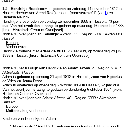
Hasselt
1.2 Hendrikje Roseboom
is geboren op zaterdag 14 november 1812 in
Hasselt
dochter van
Arend Ro(o)seboom [parrose/rose01] (zie
1
) en
Hermina Neurink.
Hendrikje is overleden op zondag 15 november 1885 in
Hasselt
, 73 jaar
oud. Van het overlijden is aangifte gedaan op maandag 16 november 1885
[
bron: Historisch Centrum Overijssel
].
Notitie bij overlijden van Hendrikje:
Aktenr. 33 : Reg.nr. 6331 : Akteplaats:
Hasselt
Beroep:
Veehoudster
Hendrikje trouwde met
Adam de Vries
, 23 jaar oud, op woensdag 24 juni
1835 in
Hasselt
[
bron: Historisch Centrum Overijssel
].
Notitie bij het huwelijk van Hendrikje en Adam:
Aktenr. 4 : Reg.nr. 6191 :
Akteplaats: Hasselt
Adam is geboren op dinsdag 21 april 1812 in
Hasselt
, zoon van
Egbertus
de Vries en
Janna Drost.
Adam is overleden op woensdag 5 oktober 1864 in
Hasselt
, 52 jaar oud.
Van het overlijden is aangifte gedaan op donderdag 6 oktober 1864 [
bron:
Historisch Centrum Overijssel
].
Notitie bij overlijden van Adam:
Aktenr. 46 : Reg.nr. 6330 : Akteplaats:
Hasselt
Beroep:
Mattenmaker, veehouder
Kinderen van Hendrikje en Adam:
1 Hermina de Vries
[
1.2.1
], geboren in september 1835 in
Hasselt
,