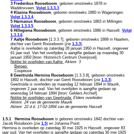
3 Frederikus Rooseboom
, geboren omstreeks 1878 in
Waddinxveen
.
Volgt
1.3.3.3
.
4 Klasina Rooseboom
, geboren omstreeks 1880 in
Wageningen
.
Volgt
1.3.3.4
.
5 Harmanus Rooseboom
, geboren omstreeks 1883 in
Millingen
.
Volgt
1.3.3.5
.
6 Hillegiena Rooseboom
, geboren omstreeks 1886 in
Hasselt
.
Volgt
1.3.3.6
.
7 Aaltje Rooseboom
[
1.3.3.7
], geboren omstreeks 1889 in
Haarlem
,
dochter van
Gerrit Rooseboom (zie
1.3.3
).
Aaltje is overleden op zaterdag 28 januari 1950 in
Hasselt
, ongeveer
61 jaar oud. Van het overlijden is aangifte gedaan op maandag 30
januari 1950 [
bron: Historisch Centrum Overijssel
].
Notitie bij overlijden van Aaltje:
Aktenr. 3
Beroep:
Coupeuse
8 Geertruida Hermina Rooseboom
[
1.3.3.8
], geboren omstreeks
1892 in
Hasselt
, dochter van
Gerrit Rooseboom (zie
1.3.3
).
Geertruida is overleden op maandag 12 februari 1894 in
Maurik
,
ongeveer 2 jaar oud. Van het overlijden is aangifte gedaan op
woensdag 14 februari 1894 [
bron: Gelders Archief
].
Notitie bij overlijden van Geertruida:
Elders overleden
Aktenr. 24 van de gemeente Maurik
Aktenr. 22 d.d. 17-02-1894 van de gemeente Hasselt
1.5.1 Hermina Rooseboom
is geboren omstreeks 1842 dochter van
Jacob Roseboom (zie
1.5
) en
Johanna Poort.
Hermina is overleden op zaterdag 30 mei 1925 in
Hasselt
, ongeveer 83
jaar oud. Van het overlijden is aangifte gedaan op zaterdag 30 mei 1925