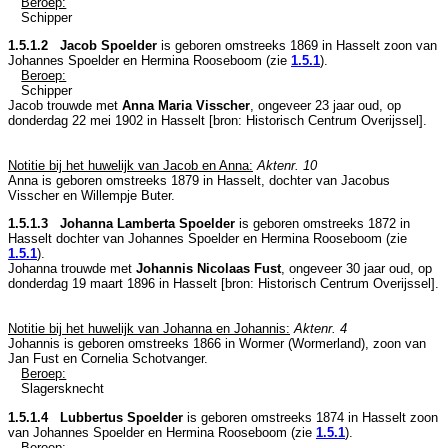
Beroep:
Schipper
1.5.1.2 Jacob Spoelder
is geboren omstreeks 1869 in
Hasselt
zoon van
Johannes Spoelder en
Hermina Rooseboom (zie
1.5.1
).
Beroep:
Schipper
Jacob trouwde met
Anna Maria Visscher
, ongeveer 23 jaar oud, op
donderdag 22 mei 1902 in
Hasselt
[
bron: Historisch Centrum Overijssel
].
Notitie bij het huwelijk van Jacob en Anna:
Aktenr. 10
Anna is geboren omstreeks 1879 in
Hasselt
, dochter van
Jacobus
Visscher en
Willempje Buter.
1.5.1.3 Johanna Lamberta Spoelder
is geboren omstreeks 1872 in
Hasselt
dochter van
Johannes Spoelder en
Hermina Rooseboom (zie
1.5.1
).
Johanna trouwde met
Johannis Nicolaas Fust
, ongeveer 30 jaar oud, op
donderdag 19 maart 1896 in
Hasselt
[
bron: Historisch Centrum Overijssel
].
Notitie bij het huwelijk van Johanna en Johannis:
Aktenr. 4
Johannis is geboren omstreeks 1866 in
Wormer (Wormerland)
, zoon van
Jan Fust en
Cornelia Schotvanger.
Beroep:
Slagersknecht
1.5.1.4 Lubbertus Spoelder
is geboren omstreeks 1874 in
Hasselt
zoon
van
Johannes Spoelder en
Hermina Rooseboom (zie
1.5.1
).
Beroep: