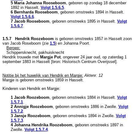
5 Maria Johanna Rooseboom
, geboren op zondag 18 december
1892 in
Hasselt
.
Volgt
1.5.6.5
.
6 Bernharda Rooseboom
, geboren omstreeks 1894 in
Hasselt
.
Volgt
1.5.6.6
.
7 Jacob Rooseboom
, geboren omstreeks 1895 in
Hasselt
.
Volgt
1.5.6.7
.
1.5.7 Hendrik Roozeboom
is geboren omstreeks 1857 in
Hasselt
zoon
van
Jacob Roseboom (zie
1.5
) en
Johanna Poort.
Beroep:
Schippersknecht, pakhuisknecht
Hendrik trouwde met
Margje Pot
, ongeveer 24 jaar oud, op zaterdag 1
september 1883 in
Hasselt
[
bron: Historisch Centrum Overijssel
].
Notitie bij het huwelijk van Hendrik en Margje:
Aktenr. 12
Margje is geboren omstreeks 1859 in
Hasselt
.
Kinderen van Hendrik en Margje:
1 Jacob Roozeboom
, geboren omstreeks 1884 in
Hasselt
.
Volgt
1.5.7.1
.
2 Annigje Roozeboom
, geboren omstreeks 1886 in
Zwolle
.
Volgt
1.5.7.2
.
3 Jansje Roozeboom
, geboren omstreeks 1894 in
Zwolle
.
Volgt
1.5.7.3
.
4 Johanna Hendrika Roozeboom
, geboren omstreeks 1897 in
Zwolle
.
Volgt
1.5.7.4
.