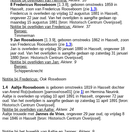
Notitie bij overlijden van Hermina:
Aktenr. 18
8 Fredericus Rooseboom
[
1.3.8
], geboren omstreeks 1859 in
Hasselt
, zoon van
Fredericus Rooseboom (zie
1.3
).
Fredericus is overleden op vrijdag 12 augustus 1881 in
Hasselt
,
ongeveer 22 jaar oud. Van het overlijden is aangifte gedaan op
maandag 15 augustus 1881 [
bron: Historisch Centrum Overijssel
].
Notitie bij overlijden van Fredericus:
Aktenr. 37
Beroep:
Timmerman
9 Jan Rooseboom
[
1.3.9
], geboren omstreeks 1862 in
Hasselt
, zoon
van
Fredericus Rooseboom (zie
1.3
).
Jan is overleden op vrijdag 30 januari 1880 in
Hasselt
, ongeveer 18
jaar oud. Van het overlijden is aangifte gedaan op zaterdag 31 januari
1880 [
bron: Historisch Centrum Overijssel
].
Notitie bij overlijden van Jan:
Aktenr. 9
Beroep:
Schippersknecht
Notitie bij Fredericus:
Ook Roseboom
1.4 Aaltje Rooseboom
is geboren omstreeks 1819 in
Hasselt
dochter
van
Arend Ro(o)seboom [parrose/rose01] (zie
1
) en
Hermina Neurink.
Aaltje is overleden op vrijdag 10 april 1891 in
Hasselt
, ongeveer 72 jaar
oud. Van het overlijden is aangifte gedaan op zaterdag 11 april 1891 [
bron:
Historisch Centrum Overijssel
].
Notitie bij overlijden van Aaltje:
Aktenr. 24
Aaltje trouwde met
Jannes de Vries
, ongeveer 29 jaar oud, op vrijdag 8
mei 1846 in
Hasselt
[
bron: Historisch Centrum Overijssel
].
Notitie bij het huwelijk van Aaltje en Jannes:
Aktenr. 9