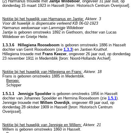
(2) Harmanus trouwde met
Jantje Wildeboer
, ongeveer 31 jaar oud, op
donderdag 15 maart 1923 in
Hasselt
[
bron: Historisch Centrum Overijssel
].
Notitie bij het huwelijk van Harmanus en Jantje:
Aktenr. 3
Voor dit huwelijk is dispensatie verleend KB 06-02-1923
Harmanus weduwnaar van Lammigje Wildeboer
Jantje is geboren omstreeks 1892 in
Giethoorn
, dochter van
Lucas
Wildeboer en
Grietje Heite.
1.3.3.6 Hillegiena Rooseboom
is geboren omstreeks 1886 in
Hasselt
dochter van
Gerrit Rooseboom (zie
1.3.3
) en
Jantien Kruithof.
Hillegiena trouwde met
Frans Keezer
, ongeveer 26 jaar oud, op donderdag
23 november 1911 in
Medemblik
[
bron: Noord-Hollands Archief
].
Notitie bij het huwelijk van Hillegiena en Frans:
Aktenr. 18
Frans is geboren omstreeks 1885 in
Medemblik
.
Beroep:
Schipper
1.5.1.1 Jennigje Spoelder
is geboren omstreeks 1856 in
Hasselt
dochter van
Johannes Spoelder en
Hermina Rooseboom (zie
1.5.1
).
Jennigje trouwde met
Willem Overdijk
, ongeveer 49 jaar oud, op
donderdag 28 oktober 1909 in
Hasselt
[
bron: Historisch Centrum
Overijssel
].
Notitie bij het huwelijk van Jennigje en Willem:
Aktenr. 21
Willem is geboren omstreeks 1860 in
Hasselt
.