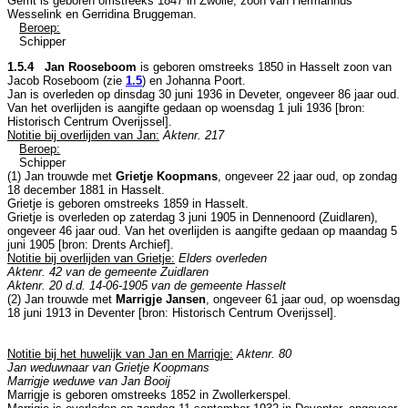
Gerrit is geboren omstreeks 1847 in
Zwolle
, zoon van
Hermannus
Wesselink en
Gerridina Bruggeman.
Beroep:
Schipper
1.5.4 Jan Rooseboom
is geboren omstreeks 1850 in
Hasselt
zoon van
Jacob Roseboom (zie
1.5
) en
Johanna Poort.
Jan is overleden op dinsdag 30 juni 1936 in
Deveter
, ongeveer 86 jaar oud.
Van het overlijden is aangifte gedaan op woensdag 1 juli 1936 [
bron:
Historisch Centrum Overijssel
].
Notitie bij overlijden van Jan:
Aktenr. 217
Beroep:
Schipper
(1) Jan trouwde met
Grietje Koopmans
, ongeveer 22 jaar oud, op zondag
18 december 1881 in
Hasselt
.
Grietje is geboren omstreeks 1859 in
Hasselt
.
Grietje is overleden op zaterdag 3 juni 1905 in
Dennenoord (Zuidlaren)
,
ongeveer 46 jaar oud. Van het overlijden is aangifte gedaan op maandag 5
juni 1905 [
bron: Drents Archief
].
Notitie bij overlijden van Grietje:
Elders overleden
Aktenr. 42 van de gemeente Zuidlaren
Aktenr. 20 d.d. 14-06-1905 van de gemeente Hasselt
(2) Jan trouwde met
Marrigje Jansen
, ongeveer 61 jaar oud, op woensdag
18 juni 1913 in
Deventer
[
bron: Historisch Centrum Overijssel
].
Notitie bij het huwelijk van Jan en Marrigje:
Aktenr. 80
Jan weduwnaar van Grietje Koopmans
Marrigje weduwe van Jan Booij
Marrigje is geboren omstreeks 1852 in
Zwollerkerspel
.