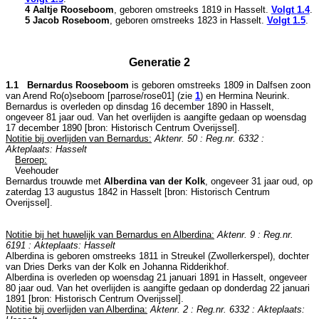
4 Aaltje Rooseboom
, geboren omstreeks 1819 in
Hasselt
.
Volgt
1.4
.
5 Jacob Roseboom
, geboren omstreeks 1823 in
Hasselt
.
Volgt
1.5
.
Generatie 2
1.1 Bernardus Rooseboom
is geboren omstreeks 1809 in
Dalfsen
zoon
van
Arend Ro(o)seboom [parrose/rose01] (zie
1
) en
Hermina Neurink.
Bernardus is overleden op dinsdag 16 december 1890 in
Hasselt
,
ongeveer 81 jaar oud. Van het overlijden is aangifte gedaan op woensdag
17 december 1890 [
bron: Historisch Centrum Overijssel
].
Notitie bij overlijden van Bernardus:
Aktenr. 50 : Reg.nr. 6332 :
Akteplaats: Hasselt
Beroep:
Veehouder
Bernardus trouwde met
Alberdina van der Kolk
, ongeveer 31 jaar oud, op
zaterdag 13 augustus 1842 in
Hasselt
[
bron: Historisch Centrum
Overijssel
].
Notitie bij het huwelijk van Bernardus en Alberdina:
Aktenr. 9 : Reg.nr.
6191 : Akteplaats: Hasselt
Alberdina is geboren omstreeks 1811 in
Streukel (Zwollerkerspel)
, dochter
van
Dries Derks van der Kolk en
Johanna Ridderikhof.
Alberdina is overleden op woensdag 21 januari 1891 in
Hasselt
, ongeveer
80 jaar oud. Van het overlijden is aangifte gedaan op donderdag 22 januari
1891 [
bron: Historisch Centrum Overijssel
].
Notitie bij overlijden van Alberdina:
Aktenr. 2 : Reg.nr. 6332 : Akteplaats: