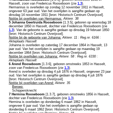
Hasselt
, zoon van
Fredericus Rooseboom (zie
1.3
).
Hermannus is overleden op zondag 12 november 1911 in
Hasselt
,
ongeveer 63 jaar oud. Van het overlijden is aangifte gedaan op
dinsdag 14 november 1911 [
bron: Historisch Centrum Overijssel
].
Notitie bij overlijden van Hermannus:
Aktenr. 38
5 Johanna Geertruida Rooseboom
[
1.3.5
], geboren op woensdag 18
december 1850 in
Hasselt
, dochter van
Fredericus Rooseboom (zie
1.3
). Van de geboorte is aangifte gedaan op dinsdag 19 februari 1850
[
bron: Historisch Centrum Overijssel
].
Notitie bij de geboorte van Johanna:
Aktenr. 11 : Reg.nr. 6166 :
Akteplaats Hasselt
Johanna is overleden op zaterdag 17 december 1864 in
Hasselt
, 13
jaar oud. Van het overlijden is aangifte gedaan op maandag 19
december 1864 [
bron: Historisch Centrum Overijssel
].
Notitie bij overlijden van Johanna:
Aktenr. 58 : Reg.nr. 6330 :
Akteplaats Hasselt
6 Arend Rooseboom
[
1.3.6
], geboren omstreeks 1853 in
Hasselt
,
zoon van
Fredericus Rooseboom (zie
1.3
).
Arend is overleden op dinsdag 4 juli 1876 in
Hasselt
, ongeveer 23 jaar
oud. Van het overlijden is aangifte gedaan op dinsdag 4 juli 1876
[
bron: Historisch Centrum Overijssel
].
Notitie bij overlijden van Arend:
Aktenr. 35
Beroep:
Schippersknecht
7 Hermina Rooseboom
[
1.3.7
], geboren omstreeks 1856 in
Hasselt
,
dochter van
Fredericus Rooseboom (zie
1.3
).
Hermina is overleden op donderdag 6 maart 1862 in
Hasselt
,
ongeveer 6 jaar oud. Van het overlijden is aangifte gedaan op
donderdag 6 maart 1862 [
bron: Historisch Centrum Overijssel
].