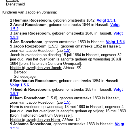
Dienstmeid
Kinderen van Jacob en Johanna:
1 Hermina Rooseboom
, geboren omstreeks 1842.
Volgt
1.5.1
.
2 Arend Rooseboom
, geboren omstreeks 1844 in
Hasselt
.
Volgt
1.5.2
.
3 Jansjen Rooseboom
, geboren omstreeks 1846 in
Hasselt
.
Volgt
1.5.3
.
4 Jan Rooseboom
, geboren omstreeks 1850 in
Hasselt
.
Volgt
1.5.4
.
5 Jacob Roozeboom
[
1.5.5
], geboren omstreeks 1852 in
Hasselt
,
zoon van
Jacob Roseboom (zie
1.5
).
Jacob is overleden op dinsdag 15 juli 1884 in
Hasselt
, ongeveer 32
jaar oud. Van het overlijden is aangifte gedaan op woensdag 16 juli
1884 [
bron: Historisch Centrum Overijssel
].
Notitie bij overlijden van Jacob:
Aktenr. 35
Beroep:
Scheepsjager
6 Bernhardus Rooseboom
, geboren omstreeks 1854 in
Hasselt
.
Volgt
1.5.6
.
7 Hendrik Roozeboom
, geboren omstreeks 1857 in
Hasselt
.
Volgt
1.5.7
.
8 Harm Rooseboom
[
1.5.8
], geboren omstreeks 1859 in
Hasselt
,
zoon van
Jacob Roseboom (zie
1.5
).
Harm is overleden op woensdag 13 mei 1863 in
Hasselt
, ongeveer 4
jaar oud. Van het overlijden is aangifte gedaan op vrijdag 15 mei 1863
[
bron: Historisch Centrum Overijssel
].
Notitie bij overlijden van Harm:
Aktenr. 19
9 Johanna Rooseboom
, geboren omstreeks 1863 in
Hasselt
.
Volgt
1.5.9
.