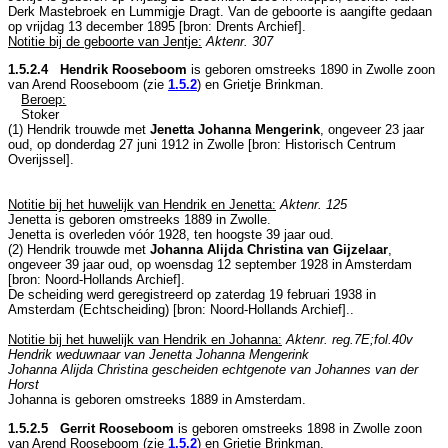
Derk Mastebroek en
Lummigje Dragt. Van de geboorte is aangifte gedaan
op vrijdag 13 december 1895 [
bron: Drents Archief
].
Notitie bij de geboorte van Jentje:
Aktenr. 307
1.5.2.4 Hendrik Rooseboom
is geboren omstreeks 1890 in
Zwolle
zoon
van
Arend Rooseboom (zie
1.5.2
) en
Grietje Brinkman.
Beroep:
Stoker
(1) Hendrik trouwde met
Jenetta Johanna Mengerink
, ongeveer 23 jaar
oud, op donderdag 27 juni 1912 in
Zwolle
[
bron: Historisch Centrum
Overijssel
].
Notitie bij het huwelijk van Hendrik en Jenetta:
Aktenr. 125
Jenetta is geboren omstreeks 1889 in
Zwolle
.
Jenetta is overleden vóór 1928, ten hoogste 39 jaar oud.
(2) Hendrik trouwde met
Johanna Alijda Christina van Gijzelaar
,
ongeveer 39 jaar oud, op woensdag 12 september 1928 in
Amsterdam
[
bron: Noord-Hollands Archief
].
De scheiding werd geregistreerd op zaterdag 19 februari 1938 in
Amsterdam
(Echtscheiding) [
bron: Noord-Hollands Archief
]..
Notitie bij het huwelijk van Hendrik en Johanna:
Aktenr. reg.7E;fol.40v
Hendrik weduwnaar van Jenetta Johanna Mengerink
Johanna Alijda Christina gescheiden echtgenote van Johannes van der
Horst
Johanna is geboren omstreeks 1889 in
Amsterdam
.
1.5.2.5 Gerrit Rooseboom
is geboren omstreeks 1898 in
Zwolle
zoon
van
Arend Rooseboom (zie
1.5.2
) en
Grietje Brinkman.