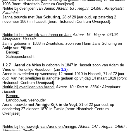
1906 [
bron: Historisch Centrum Overijssel
].
Notitie bij overlijden van Janna:
Aktenr. 53 : Reg.nr. 14398 : Akteplaats:
Zwartsluis
Janna trouwde met
Jan Schuring
, 28 of 29 jaar oud, op zaterdag 2
november 1867 in
Hasselt
[
bron: Historisch Centrum Overijssel
].
Notitie bij het huwelijk van Janna en Jan:
Aktenr. 16 : Reg.nr. 06193 :
Akteplaats: Hasselt
Jan is geboren in 1838 in
Zwartsluis
, zoon van
Harm Jans Schuring en
Aaltje van Eijken.
Beroep:
Schippersknecht
1.2.7 Arend de Vries
is geboren in 1847 in
Hasselt
zoon van
Adam de
Vries en
Hendrikje Roseboom (zie
1.2
).
Arend is overleden op woensdag 12 maart 1919 in
Hasselt
, 71 of 72 jaar
oud. Van het overlijden is aangifte gedaan op vrijdag 14 maart 1919 [
bron:
Historisch Centrum Overijssel
].
Notitie bij overlijden van Arend:
Aktenr. 10 : Reg.nr. 6334 : Akteplaats:
Hasselt
Beroep:
Landbouwer, veehouder
Arend trouwde met
Annigje Kijk in de Vegt
, 21 of 22 jaar oud, op
donderdag 27 oktober 1870 in
Zwolle
[
bron: Historisch Centrum
Overijssel
].
Notitie bij het huwelijk van Arend en Annigje:
Aktenr. 147 : Reg.nr. 14567 :
Akteplaats: Zwolle