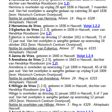
dochter van
Hendrikje Roseboom (zie
1.2
).
Hermina is overleden op vrijdag 29 april 1836 in
Hasselt
, 7 maanden
oud. Van het overlijden is aangifte gedaan op zaterdag 30 april 1836
[
bron: Historisch Centrum Overijssel
].
Notitie bij overlijden van Hermina:
Aktenr. 14 : Reg.nr. 6328 :
Akteplaats: Hasselt
2 Herremina de Vries
, geboren in 1838 in
Hasselt
.
Volgt
1.2.2
.
3 Egbertus de Vries
[
1.2.3
], geboren in 1839 in
Hasselt
, zoon van
Hendrikje Roseboom (zie
1.2
).
Egbertus is overleden op dinsdag 17 oktober 1911 in
Hasselt
, 71 of
72 jaar oud. Van het overlijden is aangifte gedaan op woensdag 18
oktober 1911 [
bron: Historisch Centrum Overijssel
].
Notitie bij overlijden van Egbertus:
Aktenr. 37 : Reg.nr. 6333 :
Akteplaats: Hasselt
4 Janna de Vries
, geboren in 1840 in
Hasselt
.
Volgt
1.2.4
.
5 Arendiena de Vries
[
1.2.5
], geboren in 1843 in
Hasselt
, dochter
van
Hendrikje Roseboom (zie
1.2
).
Arendiena is overleden op woensdag 7 juli 1909 in
Hasselt
, 65 of 66
jaar oud. Van het overlijden is aangifte gedaan op vrijdag 9 juli 1909
[
bron: Historisch Centrum Overijssel
].
Notitie bij overlijden van Arendiena:
Aktenr. 29 : Reg.nr. 6333 :
Akteplaats: Hasselt
6 Hilligje de Vries
[
1.2.6
], geboren in 1846 in
Hasselt
, dochter van
Hendrikje Roseboom (zie
1.2
).
Hilligje is overleden op dinsdag 11 januari 1853 in
Hasselt
, 6 of 7 jaar
oud. Van het overlijden is aangifte gedaan op woensdag 12 januari
1853 [
bron: Historisch Centrum Overijssel
].
Notitie bij overlijden van Hilligje:
Aktenr. 3 : Reg.nr. 6329 : Akteplaats:
Hasselt