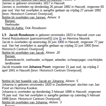
Jannes is geboren omstreeks 1817 in
Hasselt
.
Jannes is overleden op donderdag 26 januari 1882 in
Hasselt
, ongeveer 65
jaar oud. Van het overlijden is aangifte gedaan op vrijdag 27 januari 1882
[
bron: Historisch Centrum Overijssel
].
Notitie bij overlijden van Jannes:
Aktenr. 9
Beroep:
Veehouder
Notitie bij Aaltje:
Ook Roseboom
1.5 Jacob Roseboom
is geboren omstreeks 1823 in
Hasselt
zoon van
Arend Ro(o)seboom [parrose/rose01] (zie
1
) en
Hermina Neurink.
Jacob is overleden op woensdag 20 juni 1900 in
Hasselt
, ongeveer 77 jaar
oud. Van het overlijden is aangifte gedaan op vrijdag 22 juni 1900 [
bron:
Historisch Centrum Overijssel
].
Notitie bij overlijden van Jacob:
Aktenr. 20
Beroep:
Boerenknecht, veehouder, schipper, arbeider, scheepsjager, vrachtrijder,
landbouwer
Jacob trouwde met
Johanna Poort
, ongeveer 21 jaar oud, op vrijdag 2
april 1841 in
Hasselt
[
bron: Historisch Centrum Overijssel
].
Notitie bij het huwelijk van Jacob en Johanna:
Aktenr. 5
Johanna is geboren omstreeks 1820 in
Zwollerkerspel
, dochter van
Jan
Poort en
Hermina Kooiker.
Johanna is overleden op donderdag 3 februari 1898 in
Hasselt
, ongeveer
78 jaar oud. Van het overlijden is aangifte gedaan op zaterdag 5 februari
1898 [
bron: Historisch Centrum Overijssel
].
Notitie bij overlijden van Johanna:
Aktenr. 3
Beroep: