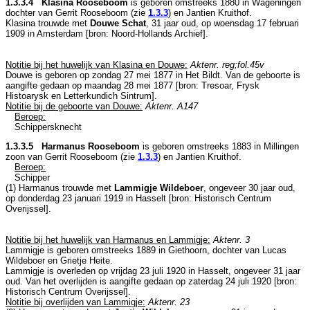
1.3.3.4 Klasina Rooseboom
is geboren omstreeks 1880 in
Wageningen
dochter van
Gerrit Rooseboom (zie
1.3.3
) en
Jantien Kruithof.
Klasina trouwde met
Douwe Schat
, 31 jaar oud, op woensdag 17 februari
1909 in
Amsterdam
[
bron: Noord-Hollands Archief
].
Notitie bij het huwelijk van Klasina en Douwe:
Aktenr. reg;fol.45v
Douwe is geboren op zondag 27 mei 1877 in
Het Bildt
. Van de geboorte is
aangifte gedaan op maandag 28 mei 1877 [
bron: Tresoar, Frysk
Histoarysk en Letterkundich Sintrum
].
Notitie bij de geboorte van Douwe:
Aktenr. A147
Beroep:
Schippersknecht
1.3.3.5 Harmanus Rooseboom
is geboren omstreeks 1883 in
Millingen
zoon van
Gerrit Rooseboom (zie
1.3.3
) en
Jantien Kruithof.
Beroep:
Schipper
(1) Harmanus trouwde met
Lammigje Wildeboer
, ongeveer 30 jaar oud,
op donderdag 23 januari 1919 in
Hasselt
[
bron: Historisch Centrum
Overijssel
].
Notitie bij het huwelijk van Harmanus en Lammigje:
Aktenr. 3
Lammigje is geboren omstreeks 1889 in
Giethoorn
, dochter van
Lucas
Wildeboer en
Grietje Heite.
Lammigje is overleden op vrijdag 23 juli 1920 in
Hasselt
, ongeveer 31 jaar
oud. Van het overlijden is aangifte gedaan op zaterdag 24 juli 1920 [
bron:
Historisch Centrum Overijssel
].
Notitie bij overlijden van Lammigje:
Aktenr. 23