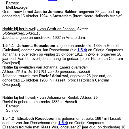
Beroep:
Melkbezorger
Gerrit trouwde met
Jacoba Johanna Bakker
, ongeveer 22 jaar oud, op
donderdag 16 oktober 1924 in
Amsterdam
[
bron: Noord-Hollands Archief
].
Notitie bij het huwelijk van Gerrit en Jacoba:
Aktenr.
Sloterdijk;reg.S4;fol.13
Jacoba is geboren omstreeks 1902 in
Amsterdam
.
1.5.4.1 Johanna Rooseboom
is geboren omstreeks 1885 in
Ruhrort
(Duitsland)
dochter van
Jan Rooseboom (zie
1.5.4
) en
Grietje Koopmans.
Johanna is overleden op vrijdag 13 oktober 1911 in
Zwolle
, ongeveer 26
jaar oud. Van het overlijden is aangifte gedaan [
bron: Historisch Centrum
Overijssel
].
Notitie bij overlijden van Johanna:
Elders overleden
Aktenr. 36 d.d. 16-10-1911 van de gemeente Hasselt
Johanna trouwde met
Roelof Admiraal
, ongeveer 26 jaar oud, op
donderdag 15 oktober 1908 in
Hasselt
[
bron: Historisch Centrum
Overijssel
].
Notitie bij het huwelijk van Johanna en Roelof:
Aktenr. 15
Roelof is geboren omstreeks 1882 in
Hasselt
.
Beroep:
Schilder
1.5.4.2 Elisabeth Rooseboom
is geboren omstreeks 1887 in
Hasselt
dochter van
Jan Rooseboom (zie
1.5.4
) en
Grietje Koopmans.
Elisabeth trouwde met
Klaas Vos
, ongeveer 27 jaar oud, op donderdag 18