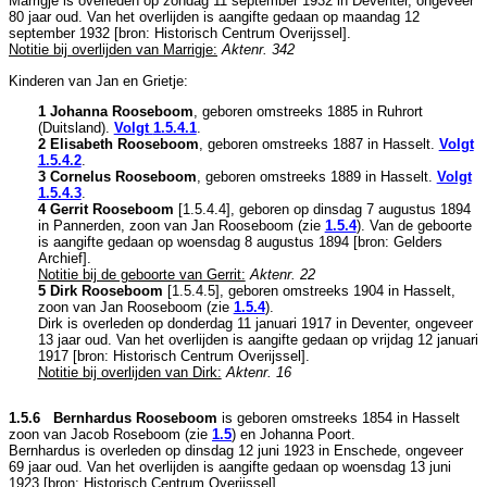
Marrigje is overleden op zondag 11 september 1932 in
Deventer
, ongeveer
80 jaar oud. Van het overlijden is aangifte gedaan op maandag 12
september 1932 [
bron: Historisch Centrum Overijssel
].
Notitie bij overlijden van Marrigje:
Aktenr. 342
Kinderen van Jan en Grietje:
1 Johanna Rooseboom
, geboren omstreeks 1885 in
Ruhrort
(Duitsland)
.
Volgt
1.5.4.1
.
2 Elisabeth Rooseboom
, geboren omstreeks 1887 in
Hasselt
.
Volgt
1.5.4.2
.
3 Cornelus Rooseboom
, geboren omstreeks 1889 in
Hasselt
.
Volgt
1.5.4.3
.
4 Gerrit Rooseboom
[
1.5.4.4
], geboren op dinsdag 7 augustus 1894
in
Pannerden
, zoon van
Jan Rooseboom (zie
1.5.4
). Van de geboorte
is aangifte gedaan op woensdag 8 augustus 1894 [
bron: Gelders
Archief
].
Notitie bij de geboorte van Gerrit:
Aktenr. 22
5 Dirk Rooseboom
[
1.5.4.5
], geboren omstreeks 1904 in
Hasselt
,
zoon van
Jan Rooseboom (zie
1.5.4
).
Dirk is overleden op donderdag 11 januari 1917 in
Deventer
, ongeveer
13 jaar oud. Van het overlijden is aangifte gedaan op vrijdag 12 januari
1917 [
bron: Historisch Centrum Overijssel
].
Notitie bij overlijden van Dirk:
Aktenr. 16
1.5.6 Bernhardus Rooseboom
is geboren omstreeks 1854 in
Hasselt
zoon van
Jacob Roseboom (zie
1.5
) en
Johanna Poort.
Bernhardus is overleden op dinsdag 12 juni 1923 in
Enschede
, ongeveer
69 jaar oud. Van het overlijden is aangifte gedaan op woensdag 13 juni
1923 [
bron: Historisch Centrum Overijssel
].