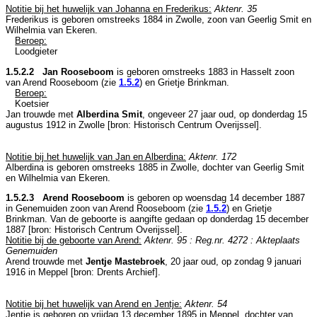
Notitie bij het huwelijk van Johanna en Frederikus:
Aktenr. 35
Frederikus is geboren omstreeks 1884 in
Zwolle
, zoon van
Geerlig Smit en
Wilhelmia van Ekeren.
Beroep:
Loodgieter
1.5.2.2 Jan Rooseboom
is geboren omstreeks 1883 in
Hasselt
zoon
van
Arend Rooseboom (zie
1.5.2
) en
Grietje Brinkman.
Beroep:
Koetsier
Jan trouwde met
Alberdina Smit
, ongeveer 27 jaar oud, op donderdag 15
augustus 1912 in
Zwolle
[
bron: Historisch Centrum Overijssel
].
Notitie bij het huwelijk van Jan en Alberdina:
Aktenr. 172
Alberdina is geboren omstreeks 1885 in
Zwolle
, dochter van
Geerlig Smit
en
Wilhelmia van Ekeren.
1.5.2.3 Arend Rooseboom
is geboren op woensdag 14 december 1887
in
Genemuiden
zoon van
Arend Rooseboom (zie
1.5.2
) en
Grietje
Brinkman. Van de geboorte is aangifte gedaan op donderdag 15 december
1887 [
bron: Historisch Centrum Overijssel
].
Notitie bij de geboorte van Arend:
Aktenr. 95 : Reg.nr. 4272 : Akteplaats
Genemuiden
Arend trouwde met
Jentje Mastebroek
, 20 jaar oud, op zondag 9 januari
1916 in
Meppel
[
bron: Drents Archief
].
Notitie bij het huwelijk van Arend en Jentje:
Aktenr. 54
Jentje is geboren op vrijdag 13 december 1895 in
Meppel
, dochter van