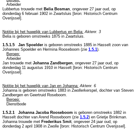
Arbeider
Lubbertus trouwde met
Belia Bosman
, ongeveer 27 jaar oud, op
donderdag 6 februari 1902 in
Zwartsluis
[
bron: Historisch Centrum
Overijssel
].
Notitie bij het huwelijk van Lubbertus en Belia:
Aktenr. 3
Belia is geboren omstreeks 1875 in
Zwartsluis
.
1.5.1.5 Jan Spoelder
is geboren omstreeks 1885 in
Hasselt
zoon van
Johannes Spoelder en
Hermina Rooseboom (zie
1.5.1
).
Beroep:
Arbeider
Jan trouwde met
Johanna Zandbergen
, ongeveer 27 jaar oud, op
donderdag 11 augustus 1910 in
Hasselt
[
bron: Historisch Centrum
Overijssel
].
Notitie bij het huwelijk van Jan en Johanna:
Aktenr. 6
Johanna is geboren omstreeks 1883 in
Zwollerkerspel
, dochter van
Steven
Zandbergen en
Geertruid Roseboom.
Beroep:
Dienstbode
1.5.2.1 Johanna Jacoba Rooseboom
is geboren omstreeks 1882 in
Hasselt
dochter van
Arend Rooseboom (zie
1.5.2
) en
Grietje Brinkman.
Johanna trouwde met
Frederikus Smit
, ongeveer 24 jaar oud, op
donderdag 2 april 1908 in
Zwolle
[
bron: Historisch Centrum Overijssel
].