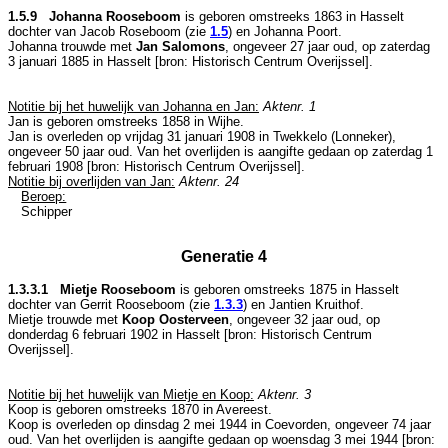
1.5.9 Johanna Rooseboom
is geboren omstreeks 1863 in
Hasselt
dochter van
Jacob Roseboom (zie
1.5
) en
Johanna Poort.
Johanna trouwde met
Jan Salomons
, ongeveer 27 jaar oud, op zaterdag
3 januari 1885 in
Hasselt
[
bron: Historisch Centrum Overijssel
].
Notitie bij het huwelijk van Johanna en Jan:
Aktenr. 1
Jan is geboren omstreeks 1858 in
Wijhe
.
Jan is overleden op vrijdag 31 januari 1908 in
Twekkelo (Lonneker)
,
ongeveer 50 jaar oud. Van het overlijden is aangifte gedaan op zaterdag 1
februari 1908 [
bron: Historisch Centrum Overijssel
].
Notitie bij overlijden van Jan:
Aktenr. 24
Beroep:
Schipper
Generatie 4
1.3.3.1 Mietje Rooseboom
is geboren omstreeks 1875 in
Hasselt
dochter van
Gerrit Rooseboom (zie
1.3.3
) en
Jantien Kruithof.
Mietje trouwde met
Koop Oosterveen
, ongeveer 32 jaar oud, op
donderdag 6 februari 1902 in
Hasselt
[
bron: Historisch Centrum
Overijssel
].
Notitie bij het huwelijk van Mietje en Koop:
Aktenr. 3
Koop is geboren omstreeks 1870 in
Avereest
.
Koop is overleden op dinsdag 2 mei 1944 in
Coevorden
, ongeveer 74 jaar
oud. Van het overlijden is aangifte gedaan op woensdag 3 mei 1944 [
bron: