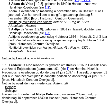
7 Arend de Vries
, geboren in 1847 in
Hasselt
.
Volgt
1.2.7
.
8 Adam de Vries
[
1.2.8
], geboren in 1849 in
Hasselt
, zoon van
Hendrikje Roseboom (zie
1.2
).
Adam is overleden op maandag 4 november 1850 in
Hasselt
, 0 of 1
jaar oud. Van het overlijden is aangifte gedaan op dinsdag 5
november 1850 [
bron: Historisch Centrum Overijssel
].
Notitie bij overlijden van Adam:
Aktenr. 51 : Reg.nr. 6329 :
Akteplaats: Hasselt
9 Aaltje de Vries
[
1.2.9
], geboren in 1851 in
Hasselt
, dochter van
Hendrikje Roseboom (zie
1.2
).
Aaltje is overleden op woensdag 4 oktober 1854 in
Hasselt
, 2 of 3 jaar
oud. Van het overlijden is aangifte gedaan op vrijdag 6 oktober 1854
[
bron: Historisch Centrum Overijssel
].
Notitie bij overlijden van Aaltje:
Aktenr. 41 : Reg.nr. 6329 :
Akteplaats: Hasselt
Notitie bij Hendrikje:
ook Rooseboom
1.3 Fredericus Rooseboom
is geboren omstreeks 1816 in
Hasselt
zoon
van
Arend Ro(o)seboom [parrose/rose01] (zie
1
) en
Hermina Neurink.
Fredericus is overleden op donderdag 24 juni 1897 in
Hasselt
, ongeveer 81
jaar oud. Van het overlijden is aangifte gedaan op donderdag 24 juni 1897
[
bron: Historisch Centrum Overijssel
].
Notitie bij overlijden van Fredericus:
Aktenr. 28
Beroep:
Schipper
Fredericus trouwde met
Mietje Determan
, ongeveer 20 jaar oud, op
donderdag 10 september 1840 in
Hasselt
[
bron: Historisch Centrum
Overijssel
].