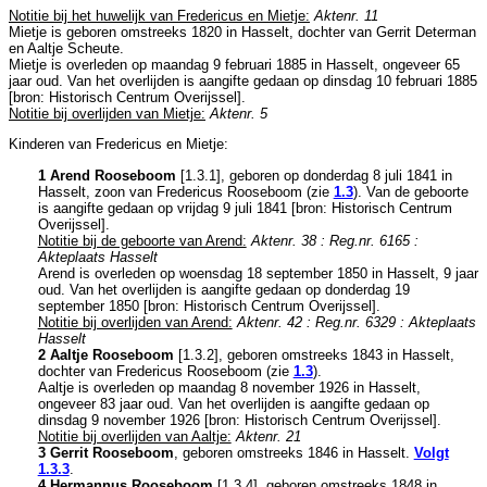
Notitie bij het huwelijk van Fredericus en Mietje:
Aktenr. 11
Mietje is geboren omstreeks 1820 in
Hasselt
, dochter van
Gerrit Determan
en
Aaltje Scheute.
Mietje is overleden op maandag 9 februari 1885 in
Hasselt
, ongeveer 65
jaar oud. Van het overlijden is aangifte gedaan op dinsdag 10 februari 1885
[
bron: Historisch Centrum Overijssel
].
Notitie bij overlijden van Mietje:
Aktenr. 5
Kinderen van Fredericus en Mietje:
1 Arend Rooseboom
[
1.3.1
], geboren op donderdag 8 juli 1841 in
Hasselt
, zoon van
Fredericus Rooseboom (zie
1.3
). Van de geboorte
is aangifte gedaan op vrijdag 9 juli 1841 [
bron: Historisch Centrum
Overijssel
].
Notitie bij de geboorte van Arend:
Aktenr. 38 : Reg.nr. 6165 :
Akteplaats Hasselt
Arend is overleden op woensdag 18 september 1850 in
Hasselt
, 9 jaar
oud. Van het overlijden is aangifte gedaan op donderdag 19
september 1850 [
bron: Historisch Centrum Overijssel
].
Notitie bij overlijden van Arend:
Aktenr. 42 : Reg.nr. 6329 : Akteplaats
Hasselt
2 Aaltje Rooseboom
[
1.3.2
], geboren omstreeks 1843 in
Hasselt
,
dochter van
Fredericus Rooseboom (zie
1.3
).
Aaltje is overleden op maandag 8 november 1926 in
Hasselt
,
ongeveer 83 jaar oud. Van het overlijden is aangifte gedaan op
dinsdag 9 november 1926 [
bron: Historisch Centrum Overijssel
].
Notitie bij overlijden van Aaltje:
Aktenr. 21
3 Gerrit Rooseboom
, geboren omstreeks 1846 in
Hasselt
.
Volgt
1.3.3
.
4 Hermannus Rooseboom
[
1.3.4
], geboren omstreeks 1848 in