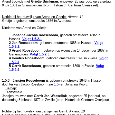
Arend trouwde met
Grietje Brinkman
, ongeveer 25 jaar oud, op zaterdag
9 juli 1881 in
Gramsbergen
[
bron: Historisch Centrum Overijssel
].
Notitie bij het huwelijk van Arend en Grietje:
Aktenr. 11
Grietje is geboren omstreeks 1856 in
Avereest
.
Kinderen van Arend en Grietje:
1 Johanna Jacoba Rooseboom
, geboren omstreeks 1882 in
Hasselt
.
Volgt
1.5.2.1
.
2 Jan Rooseboom
, geboren omstreeks 1883 in
Hasselt
.
Volgt
1.5.2.2
.
3 Arend Rooseboom
, geboren op woensdag 14 december 1887 in
Genemuiden
.
Volgt
1.5.2.3
.
4 Hendrik Rooseboom
, geboren omstreeks 1890 in
Zwolle
.
Volgt
1.5.2.4
.
5 Gerrit Rooseboom
, geboren omstreeks 1898 in
Zwolle
.
Volgt
1.5.2.5
.
1.5.3 Jansjen Rooseboom
is geboren omstreeks 1846 in
Hasselt
dochter van
Jacob Roseboom (zie
1.5
) en
Johanna Poort.
Beroep:
Dienstmeid
Jansjen trouwde met
Gerrit Jan Wesselink
, ongeveer 25 jaar oud, op
donderdag 8 februari 1872 in
Zwolle
[
bron: Historisch Centrum Overijssel
].
Notitie bij het huwelijk van Jansjen en Gerrit:
Aktenr. 10