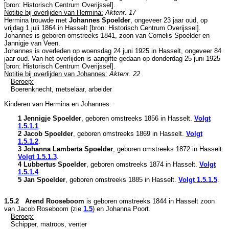
[
bron: Historisch Centrum Overijssel
].
Notitie bij overlijden van Hermina:
Aktenr. 17
Hermina trouwde met
Johannes Spoelder
, ongeveer 23 jaar oud, op
vrijdag 1 juli 1864 in
Hasselt
[
bron: Historisch Centrum Overijssel
].
Johannes is geboren omstreeks 1841, zoon van
Cornelis Spoelder en
Jannigje van Veen.
Johannes is overleden op woensdag 24 juni 1925 in
Hasselt
, ongeveer 84
jaar oud. Van het overlijden is aangifte gedaan op donderdag 25 juni 1925
[
bron: Historisch Centrum Overijssel
].
Notitie bij overlijden van Johannes:
Aktenr. 22
Beroep:
Boerenknecht, metselaar, arbeider
Kinderen van Hermina en Johannes:
1 Jennigje Spoelder
, geboren omstreeks 1856 in
Hasselt
.
Volgt
1.5.1.1
.
2 Jacob Spoelder
, geboren omstreeks 1869 in
Hasselt
.
Volgt
1.5.1.2
.
3 Johanna Lamberta Spoelder
, geboren omstreeks 1872 in
Hasselt
.
Volgt
1.5.1.3
.
4 Lubbertus Spoelder
, geboren omstreeks 1874 in
Hasselt
.
Volgt
1.5.1.4
.
5 Jan Spoelder
, geboren omstreeks 1885 in
Hasselt
.
Volgt
1.5.1.5
.
1.5.2 Arend Rooseboom
is geboren omstreeks 1844 in
Hasselt
zoon
van
Jacob Roseboom (zie
1.5
) en
Johanna Poort.
Beroep:
Schipper, matroos, venter