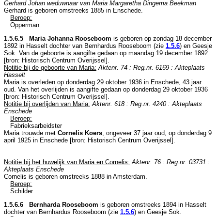
Gerhard Johan weduwnaar van Maria Margaretha Dingema Beekman
Gerhard is geboren omstreeks 1885 in
Enschede
.
Beroep:
Opperman
1.5.6.5 Maria Johanna Rooseboom
is geboren op zondag 18 december
1892 in
Hasselt
dochter van
Bernhardus Rooseboom (zie
1.5.6
) en
Geesje
Sok. Van de geboorte is aangifte gedaan op maandag 19 december 1892
[
bron: Historisch Centrum Overijssel
].
Notitie bij de geboorte van Maria:
Aktenr. 74 : Reg.nr. 6169 : Akteplaats
Hasselt
Maria is overleden op donderdag 29 oktober 1936 in
Enschede
, 43 jaar
oud. Van het overlijden is aangifte gedaan op donderdag 29 oktober 1936
[
bron: Historisch Centrum Overijssel
].
Notitie bij overlijden van Maria:
Aktenr. 618 : Reg.nr. 4240 : Akteplaats
Enschede
Beroep:
Fabrieksarbeidster
Maria trouwde met
Cornelis Koers
, ongeveer 37 jaar oud, op donderdag 9
april 1925 in
Enschede
[
bron: Historisch Centrum Overijssel
].
Notitie bij het huwelijk van Maria en Cornelis:
Aktenr. 76 : Reg.nr. 03731 :
Akteplaats Enschede
Cornelis is geboren omstreeks 1888 in
Amsterdam
.
Beroep:
Schilder
1.5.6.6 Bernharda Rooseboom
is geboren omstreeks 1894 in
Hasselt
dochter van
Bernhardus Rooseboom (zie
1.5.6
) en
Geesje Sok.