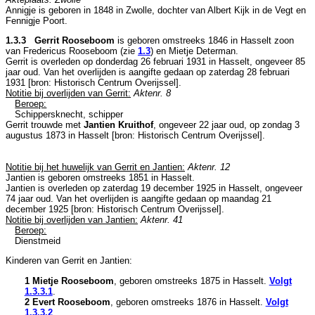
Annigje is geboren in 1848 in
Zwolle
, dochter van
Albert Kijk in de Vegt en
Fennigje Poort.
1.3.3 Gerrit Rooseboom
is geboren omstreeks 1846 in
Hasselt
zoon
van
Fredericus Rooseboom (zie
1.3
) en
Mietje Determan.
Gerrit is overleden op donderdag 26 februari 1931 in
Hasselt
, ongeveer 85
jaar oud. Van het overlijden is aangifte gedaan op zaterdag 28 februari
1931 [
bron: Historisch Centrum Overijssel
].
Notitie bij overlijden van Gerrit:
Aktenr. 8
Beroep:
Schippersknecht, schipper
Gerrit trouwde met
Jantien Kruithof
, ongeveer 22 jaar oud, op zondag 3
augustus 1873 in
Hasselt
[
bron: Historisch Centrum Overijssel
].
Notitie bij het huwelijk van Gerrit en Jantien:
Aktenr. 12
Jantien is geboren omstreeks 1851 in
Hasselt
.
Jantien is overleden op zaterdag 19 december 1925 in
Hasselt
, ongeveer
74 jaar oud. Van het overlijden is aangifte gedaan op maandag 21
december 1925 [
bron: Historisch Centrum Overijssel
].
Notitie bij overlijden van Jantien:
Aktenr. 41
Beroep:
Dienstmeid
Kinderen van Gerrit en Jantien:
1 Mietje Rooseboom
, geboren omstreeks 1875 in
Hasselt
.
Volgt
1.3.3.1
.
2 Evert Rooseboom
, geboren omstreeks 1876 in
Hasselt
.
Volgt
1.3.3.2
.