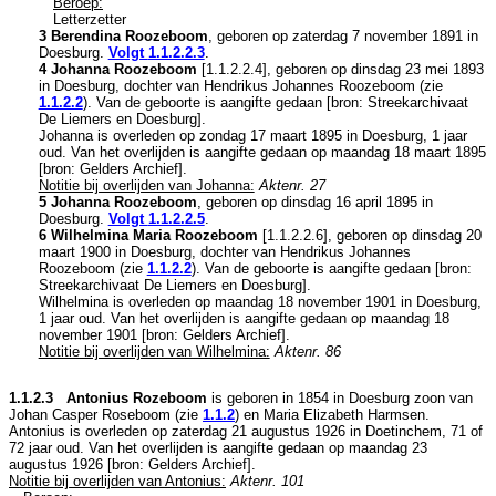
Beroep:
Letterzetter
3 Berendina Roozeboom
, geboren op zaterdag 7 november 1891 in
Doesburg
.
Volgt
1.1.2.2.3
.
4 Johanna Roozeboom
[
1.1.2.2.4
], geboren op dinsdag 23 mei 1893
in
Doesburg
, dochter van
Hendrikus Johannes Roozeboom (zie
1.1.2.2
). Van de geboorte is aangifte gedaan [
bron: Streekarchivaat
De Liemers en Doesburg
].
Johanna is overleden op zondag 17 maart 1895 in
Doesburg
, 1 jaar
oud. Van het overlijden is aangifte gedaan op maandag 18 maart 1895
[
bron: Gelders Archief
].
Notitie bij overlijden van Johanna:
Aktenr. 27
5 Johanna Roozeboom
, geboren op dinsdag 16 april 1895 in
Doesburg
.
Volgt
1.1.2.2.5
.
6 Wilhelmina Maria Roozeboom
[
1.1.2.2.6
], geboren op dinsdag 20
maart 1900 in
Doesburg
, dochter van
Hendrikus Johannes
Roozeboom (zie
1.1.2.2
). Van de geboorte is aangifte gedaan [
bron:
Streekarchivaat De Liemers en Doesburg
].
Wilhelmina is overleden op maandag 18 november 1901 in
Doesburg
,
1 jaar oud. Van het overlijden is aangifte gedaan op maandag 18
november 1901 [
bron: Gelders Archief
].
Notitie bij overlijden van Wilhelmina:
Aktenr. 86
1.1.2.3 Antonius Rozeboom
is geboren in 1854 in
Doesburg
zoon van
Johan Casper Roseboom (zie
1.1.2
) en
Maria Elizabeth Harmsen.
Antonius is overleden op zaterdag 21 augustus 1926 in
Doetinchem
, 71 of
72 jaar oud. Van het overlijden is aangifte gedaan op maandag 23
augustus 1926 [
bron: Gelders Archief
].
Notitie bij overlijden van Antonius:
Aktenr. 101