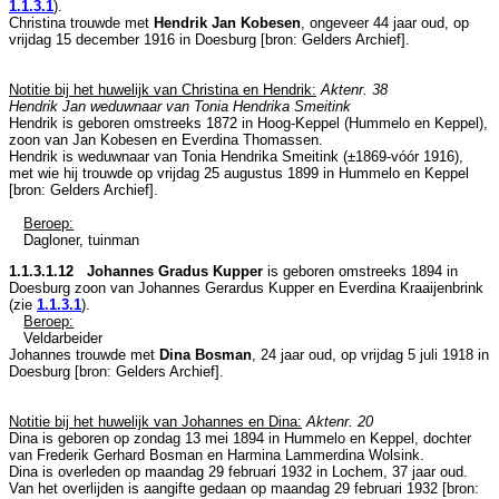
1.1.3.1
).
Christina trouwde met
Hendrik Jan Kobesen
, ongeveer 44 jaar oud, op
vrijdag 15 december 1916 in
Doesburg
[
bron: Gelders Archief
].
Notitie bij het huwelijk van Christina en Hendrik:
Aktenr. 38
Hendrik Jan weduwnaar van Tonia Hendrika Smeitink
Hendrik is geboren omstreeks 1872 in
Hoog-Keppel (Hummelo en Keppel)
,
zoon van
Jan Kobesen en
Everdina Thomassen.
Hendrik is weduwnaar van
Tonia Hendrika Smeitink (±1869-vóór 1916),
met wie hij trouwde op vrijdag 25 augustus 1899 in
Hummelo en Keppel
[
bron: Gelders Archief
].
Beroep:
Dagloner, tuinman
1.1.3.1.12 Johannes Gradus Kupper
is geboren omstreeks 1894 in
Doesburg
zoon van
Johannes Gerardus Kupper en
Everdina Kraaijenbrink
(zie
1.1.3.1
).
Beroep:
Veldarbeider
Johannes trouwde met
Dina Bosman
, 24 jaar oud, op vrijdag 5 juli 1918 in
Doesburg
[
bron: Gelders Archief
].
Notitie bij het huwelijk van Johannes en Dina:
Aktenr. 20
Dina is geboren op zondag 13 mei 1894 in
Hummelo en Keppel
, dochter
van
Frederik Gerhard Bosman en
Harmina Lammerdina Wolsink.
Dina is overleden op maandag 29 februari 1932 in
Lochem
, 37 jaar oud.
Van het overlijden is aangifte gedaan op maandag 29 februari 1932 [
bron: