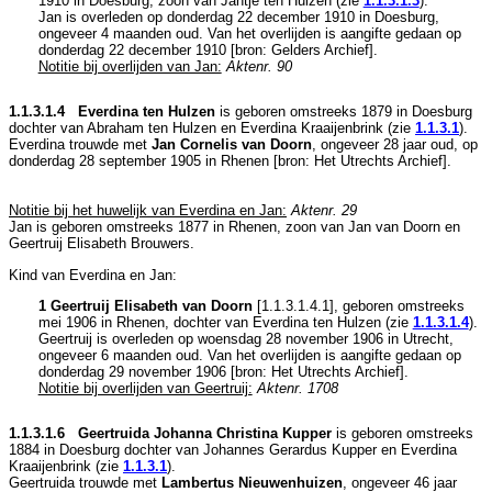
1910 in
Doesburg
, zoon van
Jantje ten Hulzen (zie
1.1.3.1.3
).
Jan is overleden op donderdag 22 december 1910 in
Doesburg
,
ongeveer 4 maanden oud. Van het overlijden is aangifte gedaan op
donderdag 22 december 1910 [
bron: Gelders Archief
].
Notitie bij overlijden van Jan:
Aktenr. 90
1.1.3.1.4 Everdina ten Hulzen
is geboren omstreeks 1879 in
Doesburg
dochter van
Abraham ten Hulzen en
Everdina Kraaijenbrink (zie
1.1.3.1
).
Everdina trouwde met
Jan Cornelis van Doorn
, ongeveer 28 jaar oud, op
donderdag 28 september 1905 in
Rhenen
[
bron: Het Utrechts Archief
].
Notitie bij het huwelijk van Everdina en Jan:
Aktenr. 29
Jan is geboren omstreeks 1877 in
Rhenen
, zoon van
Jan van Doorn en
Geertruij Elisabeth Brouwers.
Kind van Everdina en Jan:
1 Geertruij Elisabeth van Doorn
[
1.1.3.1.4.1
], geboren omstreeks
mei 1906 in
Rhenen
, dochter van
Everdina ten Hulzen (zie
1.1.3.1.4
).
Geertruij is overleden op woensdag 28 november 1906 in
Utrecht
,
ongeveer 6 maanden oud. Van het overlijden is aangifte gedaan op
donderdag 29 november 1906 [
bron: Het Utrechts Archief
].
Notitie bij overlijden van Geertruij:
Aktenr. 1708
1.1.3.1.6 Geertruida Johanna Christina Kupper
is geboren omstreeks
1884 in
Doesburg
dochter van
Johannes Gerardus Kupper en
Everdina
Kraaijenbrink (zie
1.1.3.1
).
Geertruida trouwde met
Lambertus Nieuwenhuizen
, ongeveer 46 jaar