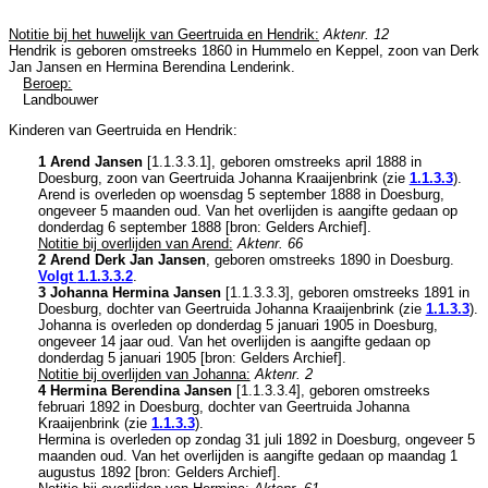
Notitie bij het huwelijk van Geertruida en Hendrik:
Aktenr. 12
Hendrik is geboren omstreeks 1860 in
Hummelo en Keppel
, zoon van
Derk
Jan Jansen en
Hermina Berendina Lenderink.
Beroep:
Landbouwer
Kinderen van Geertruida en Hendrik:
1 Arend Jansen
[
1.1.3.3.1
], geboren omstreeks april 1888 in
Doesburg
, zoon van
Geertruida Johanna Kraaijenbrink (zie
1.1.3.3
).
Arend is overleden op woensdag 5 september 1888 in
Doesburg
,
ongeveer 5 maanden oud. Van het overlijden is aangifte gedaan op
donderdag 6 september 1888 [
bron: Gelders Archief
].
Notitie bij overlijden van Arend:
Aktenr. 66
2 Arend Derk Jan Jansen
, geboren omstreeks 1890 in
Doesburg
.
Volgt
1.1.3.3.2
.
3 Johanna Hermina Jansen
[
1.1.3.3.3
], geboren omstreeks 1891 in
Doesburg
, dochter van
Geertruida Johanna Kraaijenbrink (zie
1.1.3.3
).
Johanna is overleden op donderdag 5 januari 1905 in
Doesburg
,
ongeveer 14 jaar oud. Van het overlijden is aangifte gedaan op
donderdag 5 januari 1905 [
bron: Gelders Archief
].
Notitie bij overlijden van Johanna:
Aktenr. 2
4 Hermina Berendina Jansen
[
1.1.3.3.4
], geboren omstreeks
februari 1892 in
Doesburg
, dochter van
Geertruida Johanna
Kraaijenbrink (zie
1.1.3.3
).
Hermina is overleden op zondag 31 juli 1892 in
Doesburg
, ongeveer 5
maanden oud. Van het overlijden is aangifte gedaan op maandag 1
augustus 1892 [
bron: Gelders Archief
].