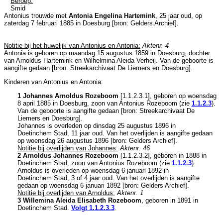
Beroep:
Smid
Antonius trouwde met
Antonia Engelina Hartemink
, 25 jaar oud, op
zaterdag 7 februari 1885 in
Doesburg
[
bron: Gelders Archief
].
Notitie bij het huwelijk van Antonius en Antonia:
Aktenr. 4
Antonia is geboren op maandag 15 augustus 1859 in
Doesburg
, dochter
van
Arnoldus Hartemink en
Wilhelmina Aleida Verheij. Van de geboorte is
aangifte gedaan [
bron: Streekarchivaat De Liemers en Doesburg
].
Kinderen van Antonius en Antonia:
1 Johannes Arnoldus Rozeboom
[
1.1.2.3.1
], geboren op woensdag
8 april 1885 in
Doesburg
, zoon van
Antonius Rozeboom (zie
1.1.2.3
).
Van de geboorte is aangifte gedaan [
bron: Streekarchivaat De
Liemers en Doesburg
].
Johannes is overleden op dinsdag 25 augustus 1896 in
Doetinchem Stad
, 11 jaar oud. Van het overlijden is aangifte gedaan
op woensdag 26 augustus 1896 [
bron: Gelders Archief
].
Notitie bij overlijden van Johannes:
Aktenr. 46
2 Arnoldus Johannes Rozeboom
[
1.1.2.3.2
], geboren in 1888 in
Doetinchem Stad
, zoon van
Antonius Rozeboom (zie
1.1.2.3
).
Arnoldus is overleden op woensdag 6 januari 1892 in
Doetinchem Stad
, 3 of 4 jaar oud. Van het overlijden is aangifte
gedaan op woensdag 6 januari 1892 [
bron: Gelders Archief
].
Notitie bij overlijden van Arnoldus:
Aktenr. 1
3 Willemina Aleida Elisabeth Rozeboom
, geboren in 1891 in
Doetinchem Stad
.
Volgt
1.1.2.3.3
.