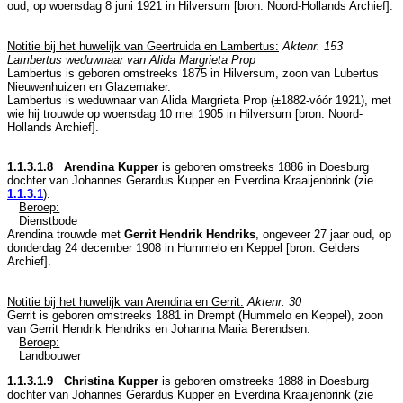
oud, op woensdag 8 juni 1921 in
Hilversum
[
bron: Noord-Hollands Archief
].
Notitie bij het huwelijk van Geertruida en Lambertus:
Aktenr. 153
Lambertus weduwnaar van Alida Margrieta Prop
Lambertus is geboren omstreeks 1875 in
Hilversum
, zoon van
Lubertus
Nieuwenhuizen en
Glazemaker.
Lambertus is weduwnaar van
Alida Margrieta Prop (±1882-vóór 1921), met
wie hij trouwde op woensdag 10 mei 1905 in
Hilversum
[
bron: Noord-
Hollands Archief
].
1.1.3.1.8 Arendina Kupper
is geboren omstreeks 1886 in
Doesburg
dochter van
Johannes Gerardus Kupper en
Everdina Kraaijenbrink (zie
1.1.3.1
).
Beroep:
Dienstbode
Arendina trouwde met
Gerrit Hendrik Hendriks
, ongeveer 27 jaar oud, op
donderdag 24 december 1908 in
Hummelo en Keppel
[
bron: Gelders
Archief
].
Notitie bij het huwelijk van Arendina en Gerrit:
Aktenr. 30
Gerrit is geboren omstreeks 1881 in
Drempt (Hummelo en Keppel)
, zoon
van
Gerrit Hendrik Hendriks en
Johanna Maria Berendsen.
Beroep:
Landbouwer
1.1.3.1.9 Christina Kupper
is geboren omstreeks 1888 in
Doesburg
dochter van
Johannes Gerardus Kupper en
Everdina Kraaijenbrink (zie