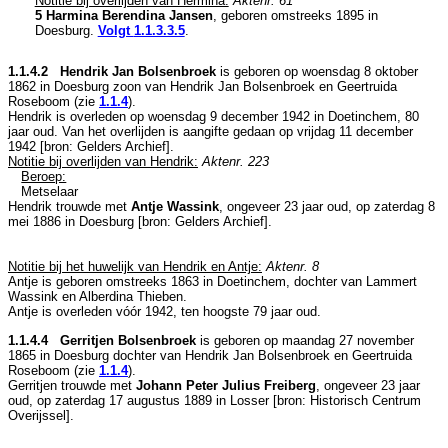
Notitie bij overlijden van Hermina:
Aktenr. 61
5 Harmina Berendina Jansen
, geboren omstreeks 1895 in
Doesburg
.
Volgt
1.1.3.3.5
.
1.1.4.2 Hendrik Jan Bolsenbroek
is geboren op woensdag 8 oktober
1862 in
Doesburg
zoon van
Hendrik Jan Bolsenbroek en
Geertruida
Roseboom (zie
1.1.4
).
Hendrik is overleden op woensdag 9 december 1942 in
Doetinchem
, 80
jaar oud. Van het overlijden is aangifte gedaan op vrijdag 11 december
1942 [
bron: Gelders Archief
].
Notitie bij overlijden van Hendrik:
Aktenr. 223
Beroep:
Metselaar
Hendrik trouwde met
Antje Wassink
, ongeveer 23 jaar oud, op zaterdag 8
mei 1886 in
Doesburg
[
bron: Gelders Archief
].
Notitie bij het huwelijk van Hendrik en Antje:
Aktenr. 8
Antje is geboren omstreeks 1863 in
Doetinchem
, dochter van
Lammert
Wassink en
Alberdina Thieben.
Antje is overleden vóór 1942, ten hoogste 79 jaar oud.
1.1.4.4 Gerritjen Bolsenbroek
is geboren op maandag 27 november
1865 in
Doesburg
dochter van
Hendrik Jan Bolsenbroek en
Geertruida
Roseboom (zie
1.1.4
).
Gerritjen trouwde met
Johann Peter Julius Freiberg
, ongeveer 23 jaar
oud, op zaterdag 17 augustus 1889 in
Losser
[
bron: Historisch Centrum
Overijssel
].