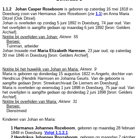
1.1.2 Johan Casper Roseboom
is geboren op zaterdag 16 mei 1818 in
Doesburg
zoon van
Hermanus Jans Roseboom (zie
1.1
) en
Anna Maria
Ditzel (Ook Ditsel).
Johan is overleden op zondag 5 juni 1892 in
Doesburg
, 74 jaar oud. Van
het overlijden is aangifte gedaan op maandag 6 juni 1892 [
bron: Gelders
Archief
].
Notitie bij overlijden van Johan:
Aktenr. 55
Beroep:
Tuinman, arbeider
Johan trouwde met
Maria Elizabeth Harmsen
, 23 jaar oud, op zaterdag
30 mei 1846 in
Doesburg
[
bron: Gelders Archief
].
Notitie bij het huwelijk van Johan en Maria:
Aktenr. 9
Maria is geboren op donderdag 15 augustus 1822 in
Angerlo
, dochter van
Hendricus (Hendrik Harmsen en
Johanna Geurts. Van de geboorte is
aangifte gedaan [
bron: Streekarchivaat De Liemers en Doesburg
].
Maria is overleden op woensdag 1 juni 1898 in
Doesburg
, 75 jaar oud. Van
het overlijden is aangifte gedaan op donderdag 2 juni 1898 [
bron: Gelders
Archief
].
Notitie bij overlijden van Maria:
Aktenr. 31
Beroep:
Dienstmeid
Kinderen van Johan en Maria:
1 Harmanus Johannes Rozeboom
, geboren op maandag 28 februari
1848 in
Doesburg
.
Volgt
1.1.2.1
.
2 Hendrikus Johannes Roozeboom
, geboren op maandag 7 oktober