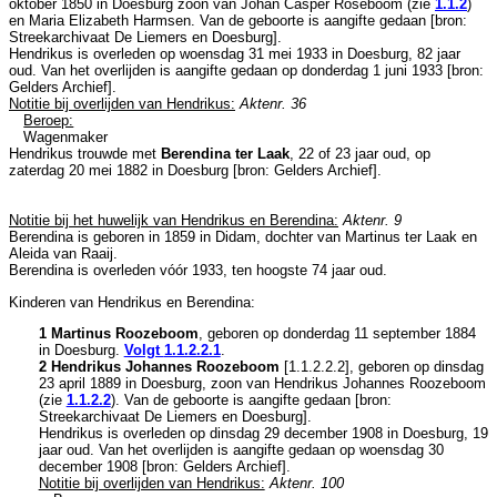
oktober 1850 in
Doesburg
zoon van
Johan Casper Roseboom (zie
1.1.2
)
en
Maria Elizabeth Harmsen. Van de geboorte is aangifte gedaan [
bron:
Streekarchivaat De Liemers en Doesburg
].
Hendrikus is overleden op woensdag 31 mei 1933 in
Doesburg
, 82 jaar
oud. Van het overlijden is aangifte gedaan op donderdag 1 juni 1933 [
bron:
Gelders Archief
].
Notitie bij overlijden van Hendrikus:
Aktenr. 36
Beroep:
Wagenmaker
Hendrikus trouwde met
Berendina ter Laak
, 22 of 23 jaar oud, op
zaterdag 20 mei 1882 in
Doesburg
[
bron: Gelders Archief
].
Notitie bij het huwelijk van Hendrikus en Berendina:
Aktenr. 9
Berendina is geboren in 1859 in
Didam
, dochter van
Martinus ter Laak en
Aleida van Raaij.
Berendina is overleden vóór 1933, ten hoogste 74 jaar oud.
Kinderen van Hendrikus en Berendina:
1 Martinus Roozeboom
, geboren op donderdag 11 september 1884
in
Doesburg
.
Volgt
1.1.2.2.1
.
2 Hendrikus Johannes Roozeboom
[
1.1.2.2.2
], geboren op dinsdag
23 april 1889 in
Doesburg
, zoon van
Hendrikus Johannes Roozeboom
(zie
1.1.2.2
). Van de geboorte is aangifte gedaan [
bron:
Streekarchivaat De Liemers en Doesburg
].
Hendrikus is overleden op dinsdag 29 december 1908 in
Doesburg
, 19
jaar oud. Van het overlijden is aangifte gedaan op woensdag 30
december 1908 [
bron: Gelders Archief
].
Notitie bij overlijden van Hendrikus:
Aktenr. 100