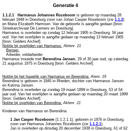
Generatie 4
1.1.2.1 Harmanus Johannes Rozeboom
is geboren op maandag 28
februari 1848 in
Doesburg
zoon van
Johan Casper Roseboom (zie
1.1.2
)
en
Maria Elizabeth Harmsen. Van de geboorte is aangifte gedaan [
bron:
Streekarchivaat De Liemers en Doesburg
].
Harmanus is overleden op zondag 12 februari 1905 in
Doesburg
, 56 jaar
oud. Van het overlijden is aangifte gedaan op maandag 13 februari 1905
[
bron: Gelders Archief
].
Notitie bij overlijden van Harmanus:
Aktenr. 21
Beroep:
Arbeider, veldarbeider
Harmanus trouwde met
Berendina Jansen
, 29 of 30 jaar oud, op zaterdag
21 augustus 1875 in
Doesburg
[
bron: Gelders Archief
].
Notitie bij het huwelijk van Harmanus en Berendina:
Atenr. 19
Berendina is geboren in 1845 in
Rheden
, dochter van
Harmanus Jansen
en
Katrina Jansen.
Berendina is overleden op zondag 19 maart 1899 in
Doesburg
, 53 of 54
jaar oud. Van het overlijden is aangifte gedaan op maandag 20 maart 1899
[
bron: Gelders Archief
].
Notitie bij overlijden van Berendina:
Aktenr. 21
Kinderen van Harmanus en Berendina:
1 Jan Casper Rozeboom
[
1.1.2.1.1
], geboren in 1876 in
Doesburg
,
zoon van
Harmanus Johannes Rozeboom (zie
1.1.2.1
).
Jan is overleden op dinsdag 20 december 1938 in
Doesburg
, 61 of 62