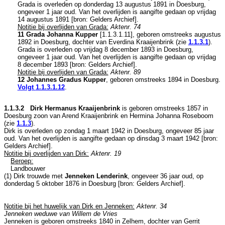
Grada is overleden op donderdag 13 augustus 1891 in
Doesburg
,
ongeveer 1 jaar oud. Van het overlijden is aangifte gedaan op vrijdag
14 augustus 1891 [
bron: Gelders Archief
].
Notitie bij overlijden van Grada:
Aktenr. 74
11 Grada Johanna Kupper
[
1.1.3.1.11
], geboren omstreeks augustus
1892 in
Doesburg
, dochter van
Everdina Kraaijenbrink (zie
1.1.3.1
).
Grada is overleden op vrijdag 8 december 1893 in
Doesburg
,
ongeveer 1 jaar oud. Van het overlijden is aangifte gedaan op vrijdag
8 december 1893 [
bron: Gelders Archief
].
Notitie bij overlijden van Grada:
Aktenr. 89
12 Johannes Gradus Kupper
, geboren omstreeks 1894 in
Doesburg
.
Volgt
1.1.3.1.12
.
1.1.3.2 Dirk Hermanus Kraaijenbrink
is geboren omstreeks 1857 in
Doesburg
zoon van
Arend Kraaijenbrink en
Hermina Johanna Roseboom
(zie
1.1.3
).
Dirk is overleden op zondag 1 maart 1942 in
Doesburg
, ongeveer 85 jaar
oud. Van het overlijden is aangifte gedaan op dinsdag 3 maart 1942 [
bron:
Gelders Archief
].
Notitie bij overlijden van Dirk:
Aktenr. 19
Beroep:
Landbouwer
(1) Dirk trouwde met
Jenneken Lenderink
, ongeveer 36 jaar oud, op
donderdag 5 oktober 1876 in
Doesburg
[
bron: Gelders Archief
].
Notitie bij het huwelijk van Dirk en Jenneken:
Aktenr. 34
Jenneken weduwe van Willem de Vries
Jenneken is geboren omstreeks 1840 in
Zelhem
, dochter van
Gerrit