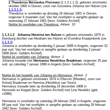
2 Theodorus Bernardus Florissen
[
1.1.3.1.1.2
], geboren omstreeks
oktober 1900 in
Duiven
, zoon van
Gozewina Johanna ten Hulzen (zie
1.1.3.1.1
).
Theodorus is overleden op dinsdag 26 februari 1901 in
Duiven
,
ongeveer 4 maanden oud. Van het overlijden is aangifte gedaan op
woensdag 27 februari 1901 [
bron: Gelders Archief
].
Notitie bij overlijden van Theodorus:
Aktenr. 10
1.1.3.1.2 Johanna Hermina ten Hulzen
is geboren omstreeks 1876 in
Doesburg
dochter van
Abraham ten Hulzen en
Everdina Kraaijenbrink (zie
1.1.3.1
).
Johanna is overleden op donderdag 2 januari 1908 in
Angerlo
, ongeveer 32
jaar oud. Van het overlijden is aangifte gedaan op donderdag 2 januari
1908 [
bron: Gelders Archief
].
Notitie bij overlijden van Johanna:
Aktenr. 1
Johanna trouwde met
Hermanus Hendrikus Braakman
, ongeveer 25 jaar
oud, op zaterdag 7 januari 1899 in
Angerlo
[
bron: Gelders Archief
].
Notitie bij het huwelijk van Johanna en Hermanus:
Aktenr. 2
Hermanus is geboren omstreeks 1874 in
Ellecom (Rheden)
, zoon van
Antonij Braakman en
Harmina (Hendrika) van Voorst.
Hermanus trouwde later op donderdag 24 december 1908 in
Hummelo en Keppel
[
bron: Gelders Archief
] met
Lina Hendriks (geb.
±1886).
Hermanus is overleden op zaterdag 28 februari 1942 in
Angerlo
, ongeveer
68 jaar oud. Van het overlijden is aangifte gedaan op zaterdag 28 februari
1942 [
bron: Gelders Archief
].