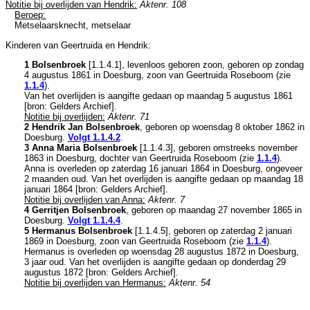
Notitie bij overlijden van Hendrik:
Aktenr. 108
Beroep:
Metselaarsknecht, metselaar
Kinderen van Geertruida en Hendrik:
1 Bolsenbroek
[
1.1.4.1
], levenloos geboren zoon, geboren op zondag
4 augustus 1861 in
Doesburg
, zoon van
Geertruida Roseboom (zie
1.1.4
).
Van het overlijden is aangifte gedaan op maandag 5 augustus 1861
[
bron: Gelders Archief
].
Notitie bij overlijden:
Aktenr. 71
2 Hendrik Jan Bolsenbroek
, geboren op woensdag 8 oktober 1862 in
Doesburg
.
Volgt
1.1.4.2
.
3 Anna Maria Bolsenbroek
[
1.1.4.3
], geboren omstreeks november
1863 in
Doesburg
, dochter van
Geertruida Roseboom (zie
1.1.4
).
Anna is overleden op zaterdag 16 januari 1864 in
Doesburg
, ongeveer
2 maanden oud. Van het overlijden is aangifte gedaan op maandag 18
januari 1864 [
bron: Gelders Archief
].
Notitie bij overlijden van Anna:
Aktenr. 7
4 Gerritjen Bolsenbroek
, geboren op maandag 27 november 1865 in
Doesburg
.
Volgt
1.1.4.4
.
5 Hermanus Bolsenbroek
[
1.1.4.5
], geboren op zaterdag 2 januari
1869 in
Doesburg
, zoon van
Geertruida Roseboom (zie
1.1.4
).
Hermanus is overleden op woensdag 28 augustus 1872 in
Doesburg
,
3 jaar oud. Van het overlijden is aangifte gedaan op donderdag 29
augustus 1872 [
bron: Gelders Archief
].
Notitie bij overlijden van Hermanus:
Aktenr. 54