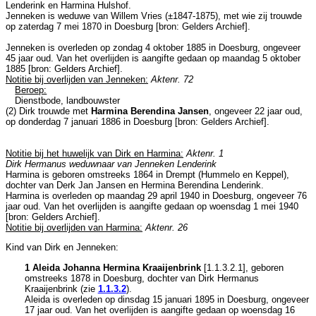
Lenderink en
Harmina Hulshof.
Jenneken is weduwe van
Willem Vries (±1847-1875), met wie zij trouwde
op zaterdag 7 mei 1870 in
Doesburg
[
bron: Gelders Archief
].
Jenneken is overleden op zondag 4 oktober 1885 in
Doesburg
, ongeveer
45 jaar oud. Van het overlijden is aangifte gedaan op maandag 5 oktober
1885 [
bron: Gelders Archief
].
Notitie bij overlijden van Jenneken:
Aktenr. 72
Beroep:
Dienstbode, landbouwster
(2) Dirk trouwde met
Harmina Berendina Jansen
, ongeveer 22 jaar oud,
op donderdag 7 januari 1886 in
Doesburg
[
bron: Gelders Archief
].
Notitie bij het huwelijk van Dirk en Harmina:
Aktenr. 1
Dirk Hermanus weduwnaar van Jenneken Lenderink
Harmina is geboren omstreeks 1864 in
Drempt (Hummelo en Keppel)
,
dochter van
Derk Jan Jansen en
Hermina Berendina Lenderink.
Harmina is overleden op maandag 29 april 1940 in
Doesburg
, ongeveer 76
jaar oud. Van het overlijden is aangifte gedaan op woensdag 1 mei 1940
[
bron: Gelders Archief
].
Notitie bij overlijden van Harmina:
Aktenr. 26
Kind van Dirk en Jenneken:
1 Aleida Johanna Hermina Kraaijenbrink
[
1.1.3.2.1
], geboren
omstreeks 1878 in
Doesburg
, dochter van
Dirk Hermanus
Kraaijenbrink (zie
1.1.3.2
).
Aleida is overleden op dinsdag 15 januari 1895 in
Doesburg
, ongeveer
17 jaar oud. Van het overlijden is aangifte gedaan op woensdag 16