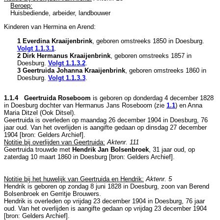
Beroep:
Huisbediende, arbeider, landbouwer
Kinderen van Hermina en Arend:
1 Everdina Kraaijenbrink
, geboren omstreeks 1850 in
Doesburg
.
Volgt
1.1.3.1
.
2 Dirk Hermanus Kraaijenbrink
, geboren omstreeks 1857 in
Doesburg
.
Volgt
1.1.3.2
.
3 Geertruida Johanna Kraaijenbrink
, geboren omstreeks 1860 in
Doesburg
.
Volgt
1.1.3.3
.
1.1.4 Geertruida Roseboom
is geboren op donderdag 4 december 1828
in
Doesburg
dochter van
Hermanus Jans Roseboom (zie
1.1
) en
Anna
Maria Ditzel (Ook Ditsel).
Geertruida is overleden op maandag 26 december 1904 in
Doesburg
, 76
jaar oud. Van het overlijden is aangifte gedaan op dinsdag 27 december
1904 [
bron: Gelders Archief
].
Notitie bij overlijden van Geertruida:
Aktenr. 111
Geertruida trouwde met
Hendrik Jan Bolsenbroek
, 31 jaar oud, op
zaterdag 10 maart 1860 in
Doesburg
[
bron: Gelders Archief
].
Notitie bij het huwelijk van Geertruida en Hendrik:
Aktenr. 5
Hendrik is geboren op zondag 8 juni 1828 in
Doesburg
, zoon van
Berend
Bolsenbroek en
Gerritje Brouwers.
Hendrik is overleden op vrijdag 23 december 1904 in
Doesburg
, 76 jaar
oud. Van het overlijden is aangifte gedaan op vrijdag 23 december 1904
[
bron: Gelders Archief
].