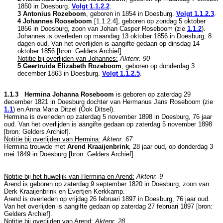
1850 in
Doesburg
.
Volgt
1.1.2.2
.
3 Antonius Rozeboom
, geboren in 1854 in
Doesburg
.
Volgt
1.1.2.3
.
4 Johannes Rooseboom
[
1.1.2.4
], geboren op zondag 5 oktober
1856 in
Doesburg
, zoon van
Johan Casper Roseboom (zie
1.1.2
).
Johannes is overleden op maandag 13 oktober 1856 in
Doesburg
, 8
dagen oud. Van het overlijden is aangifte gedaan op dinsdag 14
oktober 1856 [
bron: Gelders Archief
].
Notitie bij overlijden van Johannes:
Aktenr. 90
5 Geertruida Elizabeth Rozeboom
, geboren op donderdag 3
december 1863 in
Doesburg
.
Volgt
1.1.2.5
.
1.1.3 Hermina Johanna Roseboom
is geboren op zaterdag 29
december 1821 in
Doesburg
dochter van
Hermanus Jans Roseboom (zie
1.1
) en
Anna Maria Ditzel (Ook Ditsel).
Hermina is overleden op zaterdag 5 november 1898 in
Doesburg
, 76 jaar
oud. Van het overlijden is aangifte gedaan op zaterdag 5 november 1898
[
bron: Gelders Archief
].
Notitie bij overlijden van Hermina:
Aktenr. 67
Hermina trouwde met
Arend Kraaijenbrink
, 28 jaar oud, op donderdag 3
mei 1849 in
Doesburg
[
bron: Gelders Archief
].
Notitie bij het huwelijk van Hermina en Arend:
Aktenr. 9
Arend is geboren op zaterdag 9 september 1820 in
Doesburg
, zoon van
Derk Kraaijenbrink en
Evertjen Kerkkamp.
Arend is overleden op vrijdag 26 februari 1897 in
Doesburg
, 76 jaar oud.
Van het overlijden is aangifte gedaan op zaterdag 27 februari 1897 [
bron:
Gelders Archief
].
Notitie bij overlijden van Arend:
Aktenr. 28