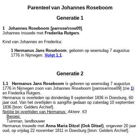
Parenteel van Johannes Roseboom
Generatie 1
1 Johannes Roseboom [parrose/rose09]
.
Johannes trouwde met
Frederika Rutgers
.
Kind van Johannes en Frederika:
1 Hermanus Jans Roseboom
, geboren op woensdag 7 augustus
1776 in
Nijmegen
.
Volgt
1.1
.
Generatie 2
1.1 Hermanus Jans Roseboom
is geboren op woensdag 7 augustus
1776 in
Nijmegen
zoon van
Johannes Roseboom [parrose/rose09] (zie
1
)
en
Frederika Rutgers.
Hermanus is overleden op donderdag 8 september 1836 in
Doesburg
, 60
jaar oud. Van het overlijden is aangifte gedaan op zaterdag 10 september
1836 [
bron: Gelders Archief
].
Notitie bij overlijden van Hermanus:
Aktenr. 63
Beroep:
Tuinman, landbouwer
Hermanus trouwde met
Anna Maria Ditzel (Ook Ditsel)
, ongeveer 20 jaar
oud, op vrijdag 22 november 1811 in
Doesburg
[
bron: Gelders Archief
].