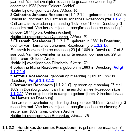
jaar oud. Van het overlijden is aangifte gedaan op woensdag 21
december 1938 [
bron: Gelders Archief
].
Notitie bij overlijden van Jan:
Aktenr. 51
2 Catharina Johanna Rozeboom
[
1.1.2.1.2
], geboren in juli 1877 in
Doesburg
, dochter van
Harmanus Johannes Rozeboom (zie
1.1.2.1
).
Catharina is overleden op maandag 1 oktober 1877 in
Doesburg
, 3
maanden oud. Van het overlijden is aangifte gedaan op maandag 1
oktober 1877 [
bron: Gelders Archief
].
Notitie bij overlijden van Catharina:
Aktenr. 91
3 Elisabeth Rozeboom
[
1.1.2.1.3
], geboren in 1881 in
Doesburg
,
dochter van
Harmanus Johannes Rozeboom (zie
1.1.2.1
).
Elisabeth is overleden op maandag 29 juli 1889 in
Doesburg
, 7 of 8
jaar oud. Van het overlijden is aangifte gedaan op maandag 29 juli
1889 [
bron: Gelders Archief
].
Notitie bij overlijden van Elisabeth:
Aktenr. 70
4 Johanna Maria Rozeboom
, geboren in 1883 in
Doesburg
.
Volgt
1.1.2.1.4
.
5 Antonia Rozeboom
, geboren op maandag 3 januari 1887 in
Doesburg
.
Volgt
1.1.2.1.5
.
6 Bernardus Rozeboom
[
1.1.2.1.6
], geboren op maandag 27 mei
1889 in
Doesburg
, zoon van
Harmanus Johannes Rozeboom (zie
1.1.2.1
). Van de geboorte is aangifte gedaan [
bron: Streekarchivaat
De Liemers en Doesburg
].
Bernardus is overleden op dinsdag 3 september 1889 in
Doesburg
, 3
maanden oud. Van het overlijden is aangifte gedaan op dinsdag 3
september 1889 [
bron: Gelders Archief
].
Notitie bij overlijden van Bernardus:
Aktenr. 78
1.1.2.2 Hendrikus Johannes Roozeboom
is geboren op maandag 7