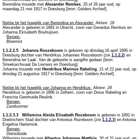
Berendina trouwde met
Alexander Remkes
, 25 of 26 jaar oud, op
maandag 21 mei 1917 in
Doesburg
[
bron: Gelders Archief
].
Notitie bij het huwelijk van Berendina en Alexander:
Aktenr. 18
Alexander is geboren in 1891 in
Utrecht
, zoon van
Gerardus Remkes en
Johanna Ekisabeth Bouhuijsen.
Beroep:
Bloemist
1.1.2.2.5 Johanna Roozeboom
is geboren op dinsdag 16 april 1895 in
Doesburg
dochter van
Hendrikus Johannes Roozeboom (zie
1.1.2.2
) en
Berendina ter Laak. Van de geboorte is aangifte gedaan [
bron:
Streekarchivaat De Liemers en Doesburg
].
Johanna trouwde met
Hendrikus Marinus Rabeling
, 21 of 22 jaar oud, op
dinsdag 21 augustus 1917 in
Doesburg
[
bron: Gelders Archief
].
Notitie bij het huwelijk van Johanna en Hendrikus:
Aktenr. 24
Hendrikus is geboren in 1895 in
Zelhem
, zoon van
Dorus Rabeling en
Francina Geertruida Reulink.
Beroep:
Zandvormer
1.1.2.3.3 Willemina Aleida Elisabeth Rozeboom
is geboren in 1891 in
Doetinchem Stad
dochter van
Antonius Rozeboom (zie
1.1.2.3
) en
Antonia
Engelina Hartemink.
Beroep:
Dienstbode
Willemina trouwde met
Albertus Johannes Matthijs
, 30 of 31 jaar oud, op