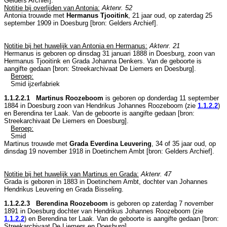
Gelders Archief
].
Notitie bij overlijden van Antonia:
Aktenr. 52
Antonia trouwde met
Hermanus Tjooitink
, 21 jaar oud, op zaterdag 25
september 1909 in
Doesburg
[
bron: Gelders Archief
].
Notitie bij het huwelijk van Antonia en Hermanus:
Aktenr. 21
Hermanus is geboren op dinsdag 31 januari 1888 in
Doesburg
, zoon van
Hermanus Tjooitink en
Grada Johanna Denkers. Van de geboorte is
aangifte gedaan [
bron: Streekarchivaat De Liemers en Doesburg
].
Beroep:
Smid ijzerfabriek
1.1.2.2.1 Martinus Roozeboom
is geboren op donderdag 11 september
1884 in
Doesburg
zoon van
Hendrikus Johannes Roozeboom (zie
1.1.2.2
)
en
Berendina ter Laak. Van de geboorte is aangifte gedaan [
bron:
Streekarchivaat De Liemers en Doesburg
].
Beroep:
Smid
Martinus trouwde met
Grada Everdina Leuvering
, 34 of 35 jaar oud, op
dinsdag 19 november 1918 in
Doetinchem Ambt
[
bron: Gelders Archief
].
Notitie bij het huwelijk van Martinus en Grada:
Aktenr. 47
Grada is geboren in 1883 in
Doetinchem Ambt
, dochter van
Johannes
Hendrikus Leuvering en
Grada Bisseling.
1.1.2.2.3 Berendina Roozeboom
is geboren op zaterdag 7 november
1891 in
Doesburg
dochter van
Hendrikus Johannes Roozeboom (zie
1.1.2.2
) en
Berendina ter Laak. Van de geboorte is aangifte gedaan [
bron:
Streekarchivaat De Liemers en Doesburg
].