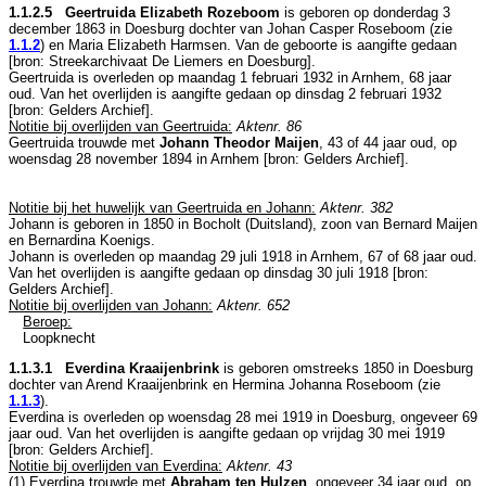
1.1.2.5 Geertruida Elizabeth Rozeboom
is geboren op donderdag 3
december 1863 in
Doesburg
dochter van
Johan Casper Roseboom (zie
1.1.2
) en
Maria Elizabeth Harmsen. Van de geboorte is aangifte gedaan
[
bron: Streekarchivaat De Liemers en Doesburg
].
Geertruida is overleden op maandag 1 februari 1932 in
Arnhem
, 68 jaar
oud. Van het overlijden is aangifte gedaan op dinsdag 2 februari 1932
[
bron: Gelders Archief
].
Notitie bij overlijden van Geertruida:
Aktenr. 86
Geertruida trouwde met
Johann Theodor Maijen
, 43 of 44 jaar oud, op
woensdag 28 november 1894 in
Arnhem
[
bron: Gelders Archief
].
Notitie bij het huwelijk van Geertruida en Johann:
Aktenr. 382
Johann is geboren in 1850 in
Bocholt (Duitsland)
, zoon van
Bernard Maijen
en
Bernardina Koenigs.
Johann is overleden op maandag 29 juli 1918 in
Arnhem
, 67 of 68 jaar oud.
Van het overlijden is aangifte gedaan op dinsdag 30 juli 1918 [
bron:
Gelders Archief
].
Notitie bij overlijden van Johann:
Aktenr. 652
Beroep:
Loopknecht
1.1.3.1 Everdina Kraaijenbrink
is geboren omstreeks 1850 in
Doesburg
dochter van
Arend Kraaijenbrink en
Hermina Johanna Roseboom (zie
1.1.3
).
Everdina is overleden op woensdag 28 mei 1919 in
Doesburg
, ongeveer 69
jaar oud. Van het overlijden is aangifte gedaan op vrijdag 30 mei 1919
[
bron: Gelders Archief
].
Notitie bij overlijden van Everdina:
Aktenr. 43
(1) Everdina trouwde met
Abraham ten Hulzen
, ongeveer 34 jaar oud, op