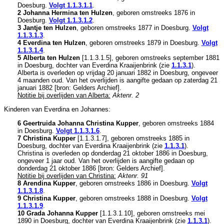
Doesburg
.
Volgt
1.1.3.1.1
.
2 Johanna Hermina ten Hulzen
, geboren omstreeks 1876 in
Doesburg
.
Volgt
1.1.3.1.2
.
3 Jantje ten Hulzen
, geboren omstreeks 1877 in
Doesburg
.
Volgt
1.1.3.1.3
.
4 Everdina ten Hulzen
, geboren omstreeks 1879 in
Doesburg
.
Volgt
1.1.3.1.4
.
5 Alberta ten Hulzen
[
1.1.3.1.5
], geboren omstreeks september 1881
in
Doesburg
, dochter van
Everdina Kraaijenbrink (zie
1.1.3.1
).
Alberta is overleden op vrijdag 20 januari 1882 in
Doesburg
, ongeveer
4 maanden oud. Van het overlijden is aangifte gedaan op zaterdag 21
januari 1882 [
bron: Gelders Archief
].
Notitie bij overlijden van Alberta:
Aktenr. 2
Kinderen van Everdina en Johannes:
6 Geertruida Johanna Christina Kupper
, geboren omstreeks 1884
in
Doesburg
.
Volgt
1.1.3.1.6
.
7 Christina Kupper
[
1.1.3.1.7
], geboren omstreeks 1885 in
Doesburg
, dochter van
Everdina Kraaijenbrink (zie
1.1.3.1
).
Christina is overleden op donderdag 21 oktober 1886 in
Doesburg
,
ongeveer 1 jaar oud. Van het overlijden is aangifte gedaan op
donderdag 21 oktober 1886 [
bron: Gelders Archief
].
Notitie bij overlijden van Christina:
Aktenr. 91
8 Arendina Kupper
, geboren omstreeks 1886 in
Doesburg
.
Volgt
1.1.3.1.8
.
9 Christina Kupper
, geboren omstreeks 1888 in
Doesburg
.
Volgt
1.1.3.1.9
.
10 Grada Johanna Kupper
[
1.1.3.1.10
], geboren omstreeks mei
1890 in
Doesburg
, dochter van
Everdina Kraaijenbrink (zie
1.1.3.1
).