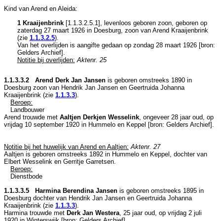
Kind van Arend en Aleida:
1 Kraaijenbrink
[
1.1.3.2.5.1
], levenloos geboren zoon, geboren op
zaterdag 27 maart 1926 in
Doesburg
, zoon van
Arend Kraaijenbrink
(zie
1.1.3.2.5
).
Van het overlijden is aangifte gedaan op zondag 28 maart 1926 [
bron:
Gelders Archief
].
Notitie bij overlijden:
Aktenr. 25
1.1.3.3.2 Arend Derk Jan Jansen
is geboren omstreeks 1890 in
Doesburg
zoon van
Hendrik Jan Jansen en
Geertruida Johanna
Kraaijenbrink (zie
1.1.3.3
).
Beroep:
Landbouwer
Arend trouwde met
Aaltjen Derkjen Wesselink
, ongeveer 28 jaar oud, op
vrijdag 10 september 1920 in
Hummelo en Keppel
[
bron: Gelders Archief
].
Notitie bij het huwelijk van Arend en Aaltjen:
Aktenr. 27
Aaltjen is geboren omstreeks 1892 in
Hummelo en Keppel
, dochter van
Elbert Wesselink en
Gerritje Garretsen.
Beroep:
Dienstbode
1.1.3.3.5 Harmina Berendina Jansen
is geboren omstreeks 1895 in
Doesburg
dochter van
Hendrik Jan Jansen en
Geertruida Johanna
Kraaijenbrink (zie
1.1.3.3
).
Harmina trouwde met
Derk Jan Westera
, 25 jaar oud, op vrijdag 2 juli
1920 in
Winterswijk
[
bron: Gelders Archief
].