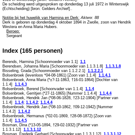
De scheiding werd uitgesproken op donderdag 13 juli 1972 in
Winterswijk
(Echtscheiding) [
bron: Gelders Archief
]..
Notitie bij het huwelijk van Harmina en Derk:
Aktenr. 88
Derk is geboren op donderdag 4 oktober 1894 in
Zwolle
, zoon van
Hendrik
Westera en
Anna Maria Hubers.
Beroep:
Sergeant
Index (165 personen)
Berends, Harmina [Schoonmoeder van
1.1
]
1.1
Berendsen, Johanna Maria [Schoonmoeder van
1.1.3.1.8
]
1.1.3.1.8
Bisseling, Grada [Schoonmoeder van
1.1.2.2.1
]
1.1.2.2.1
Bolsenbroek (levenloos *
04-08-1861
) [Zoon van
1.1.4
]
1.1.4.1
Bolsenbroek, Anna Maria (*
±?-11-1863
, †
16-01-1864
) [Dochter van
1.1.4
]
1.1.4.3
Bolsenbroek, Berend [Schoonvader van
1.1.4
]
1.1.4
Bolsenbroek, Gerritjen (*
27-11-1865
) [Nummer
1.1.4.4
]
1.1.4.4
Bolsenbroek, Hendrik Jan (*
08-06-1828
, †
23-12-1904
) [Partner van
1.1.4
]
1.1.4
;
1.1.4.2
;
1.1.4.4
Bolsenbroek, Hendrik Jan (*
08-10-1862
, †
09-12-1942
) [Nummer
1.1.4.2
]
1.1.4.2
Bolsenbroek, Hermanus (*
02-01-1869
, †
28-08-1872
) [Zoon van
1.1.4
]
1.1.4.5
Bosman, Dina (*
13-05-1894
, †
29-02-1932
) [Partner van
1.1.3.1.12
]
1.1.3.1.12
Bosman, Frederik Gerhard [Schoonvader van
1.1.3.1.12
]
1.1.3.1.12