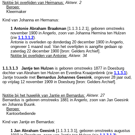
Notitie bij overlijden van Hermanus:
Aktenr. 2
Beroep:
Kleermaker
Kind van Johanna en Hermanus:
1 Antonie Abraham Braakman
[
1.1.3.1.2.1
], geboren omstreeks
november 1900 in
Angerlo
, zoon van
Johanna Hermina ten Hulzen
(zie
1.1.3.1.2
).
Antonie is overleden op donderdag 20 december 1900 in
Angerlo
,
ongeveer 1 maand oud. Van het overlijden is aangifte gedaan op
zaterdag 22 december 1900 [
bron: Gelders Archief
].
Notitie bij overlijden van Antonie:
Aktenr. 34
1.1.3.1.3 Jantje ten Hulzen
is geboren omstreeks 1877 in
Doesburg
dochter van
Abraham ten Hulzen en
Everdina Kraaijenbrink (zie
1.1.3.1
).
Jantje trouwde met
Bernardus Johannes Geesink
, ongeveer 28 jaar oud,
op vrijdag 12 november 1909 in
Doesburg
[
bron: Gelders Archief
].
Notitie bij het huwelijk van Jantje en Bernardus:
Aktenr. 27
Bernardus is geboren omstreeks 1881 in
Angerlo
, zoon van
Jan Geesink
en
Johanna Buunk.
Beroep:
Kantoorbediende
Kind van Jantje en Bernardus:
1 Jan Abraham Geesink
[
1.1.3.1.3.1
], geboren omstreeks augustus