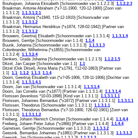
Bouhuijsen, Johanna Ekisabeth [Schoonmoeder van
1.1.2.2.3
]
1.1.2.2.3
Braakman, Antonie Abraham (*
±?-11-1900
, †
20-12-1900
) [Zoon van
1.1.3.1.2
]
1.1.3.1.2.1
Braakman, Antonij (*
±1840
, †
15-12-1910
) [Schoonvader van
1.1.3.1.2
]
1.1.3.1.2
Braakman, Hermanus Hendrikus (*
±1874
, †
28-02-1942
) [Partner van
1.1.3.1.2
]
1.1.3.1.2
Brouwers, Geertruij Elisabeth [Schoonmoeder van
1.1.3.1.4
]
1.1.3.1.4
Brouwers, Gerritje [Schoonmoeder van
1.1.4
]
1.1.4
Buunk, Johanna [Schoonmoeder van
1.1.3.1.3
]
1.1.3.1.3
Colenbrander, Wilhelmina (*
±1855
) [Schoonmoeder van
1.1.3.2.4
]
1.1.3.2.4
Denkers, Grada Johanna [Schoonmoeder van
1.1.2.1.5
]
1.1.2.1.5
Ditzel, Jan Casper [Schoonvader van
1.1
]
1.1
Ditzel (Ook Ditsel), Anna Maria (*
±1791
, †
12-02-1863
) [Partner van
1.1
]
1.1
;
1.1.2
;
1.1.3
;
1.1.4
Doorn, Geertruij Elisabeth van (*
±?-05-1906
, †
28-11-1906
) [Dochter van
1.1.3.1.4
]
1.1.3.1.4.1
Doorn, Jan van [Schoonvader van
1.1.3.1.4
]
1.1.3.1.4
Doorn, Jan Cornelis van (*
±1877
) [Partner van
1.1.3.1.4
]
1.1.3.1.4
Florissen (levenloos *
10-03-1898
) [Kind van
1.1.3.1.1
]
1.1.3.1.1.1
Florissen, Johannes Bernardus (*
±1872
) [Partner van
1.1.3.1.1
]
1.1.3.1.1
Florissen, Theodorus [Schoonvader van
1.1.3.1.1
]
1.1.3.1.1
Florissen, Theodorus Bernardus (*
±?-10-1900
, †
26-02-1901
) [Zoon van
1.1.3.1.1
]
1.1.3.1.1.2
Freiberg, Johann Heinrich Christian [Schoonvader van
1.1.4.4
]
1.1.4.4
Freiberg, Johann Peter Julius (*
±1866
) [Partner van
1.1.4.4
]
1.1.4.4
Garretsen, Gerritje [Schoonmoeder van
1.1.3.3.2
]
1.1.3.3.2
Geesink, Bernardus Johannes (*
±1881
) [Partner van
1.1.3.1.3
]
1.1.3.1.3
Geesink, Jan [Schoonvader van
1.1.3.1.3
]
1.1.3.1.3