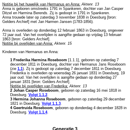
Notitie bij het huwelijk van Hermanus en Anna:
Aktenr. 13
Anna is geboren omstreeks 1791 in
Spankeren
, dochter van
Jan Casper
Ditzel en
Harmina Berends. Zij is gedoopt in 1791 in
Spankeren
.
Anna trouwde later op zaterdag 3 november 1838 in
Doesburg
[
bron:
Gelders Archief
] met
Jan Harmen Jansen (1783-1856).
Anna is overleden op donderdag 12 februari 1863 in
Doesburg
, ongeveer
72 jaar oud. Van het overlijden is aangifte gedaan op vrijdag 13 februari
1863 [
bron: Gelders Archief
].
Notitie bij overlijden van Anna:
Aktenr. 15
Kinderen van Hermanus en Anna:
1 Frederika Harmina Roseboom
[
1.1.1
], geboren op zaterdag 7
december 1811 in
Doesburg
, dochter van
Hermanus Jans Roseboom
(zie
1.1
). Zij is gedoopt op zaterdag 7 december 1811 in
Doesburg
.
Frederika is overleden op woensdag 26 januari 1831 in
Doesburg
, 19
jaar oud. Van het overlijden is aangifte gedaan op donderdag 27
januari 1831 [
bron: Gelders Archief
].
Notitie bij overlijden van Frederika:
Aktenr. 13
2 Johan Casper Roseboom
, geboren op zaterdag 16 mei 1818 in
Doesburg
.
Volgt
1.1.2
.
3 Hermina Johanna Roseboom
, geboren op zaterdag 29 december
1821 in
Doesburg
.
Volgt
1.1.3
.
4 Geertruida Roseboom
, geboren op donderdag 4 december 1828 in
Doesburg
.
Volgt
1.1.4
.
Generatie 3