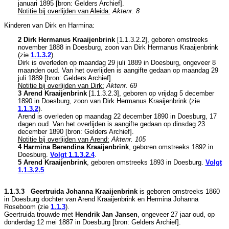
januari 1895 [
bron: Gelders Archief
].
Notitie bij overlijden van Aleida:
Aktenr. 8
Kinderen van Dirk en Harmina:
2 Dirk Hermanus Kraaijenbrink
[
1.1.3.2.2
], geboren omstreeks
november 1888 in
Doesburg
, zoon van
Dirk Hermanus Kraaijenbrink
(zie
1.1.3.2
).
Dirk is overleden op maandag 29 juli 1889 in
Doesburg
, ongeveer 8
maanden oud. Van het overlijden is aangifte gedaan op maandag 29
juli 1889 [
bron: Gelders Archief
].
Notitie bij overlijden van Dirk:
Aktenr. 69
3 Arend Kraaijenbrink
[
1.1.3.2.3
], geboren op vrijdag 5 december
1890 in
Doesburg
, zoon van
Dirk Hermanus Kraaijenbrink (zie
1.1.3.2
).
Arend is overleden op maandag 22 december 1890 in
Doesburg
, 17
dagen oud. Van het overlijden is aangifte gedaan op dinsdag 23
december 1890 [
bron: Gelders Archief
].
Notitie bij overlijden van Arend:
Aktenr. 105
4 Harmina Berendina Kraaijenbrink
, geboren omstreeks 1892 in
Doesburg
.
Volgt
1.1.3.2.4
.
5 Arend Kraaijenbrink
, geboren omstreeks 1893 in
Doesburg
.
Volgt
1.1.3.2.5
.
1.1.3.3 Geertruida Johanna Kraaijenbrink
is geboren omstreeks 1860
in
Doesburg
dochter van
Arend Kraaijenbrink en
Hermina Johanna
Roseboom (zie
1.1.3
).
Geertruida trouwde met
Hendrik Jan Jansen
, ongeveer 27 jaar oud, op
donderdag 12 mei 1887 in
Doesburg
[
bron: Gelders Archief
].