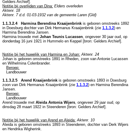
Gelders Archief
].
Notitie bij overlijden van Dina:
Elders overleden
Aktenr. 18
Aktenr. 7 d.d. 01-03-1932 van de gemeente Laren (Gld)
1.1.3.2.4 Harmina Berendina Kraaijenbrink
is geboren omstreeks 1892
in
Doesburg
dochter van
Dirk Hermanus Kraaijenbrink (zie
1.1.3.2
) en
Harmina Berendina Jansen.
Harmina trouwde met
Johan Teunis Lucassen
, ongeveer 30 jaar oud, op
donderdag 16 juni 1921 in
Hummelo en Keppel
[
bron: Gelders Archief
].
Notitie bij het huwelijk van Harmina en Johan:
Aktenr. 24
Johan is geboren omstreeks 1891 in
Rheden
, zoon van
Antonie Lucassen
en
Wilhelmina Colenbrander.
Beroep:
Landbouwer
1.1.3.2.5 Arend Kraaijenbrink
is geboren omstreeks 1893 in
Doesburg
zoon van
Dirk Hermanus Kraaijenbrink (zie
1.1.3.2
) en
Harmina Berendina
Jansen.
Beroep:
Landbouwer
Arend trouwde met
Aleida Antonia Wijers
, ongeveer 29 jaar oud, op
dinsdag 28 maart 1922 in
Steenderen
[
bron: Gelders Archief
].
Notitie bij het huwelijk van Arend en Aleida:
Aktenr. 10
Aleida is geboren omstreeks 1893 in
Steenderen
, dochter van
Derk Wijers
en
Hendrika Wigherink.