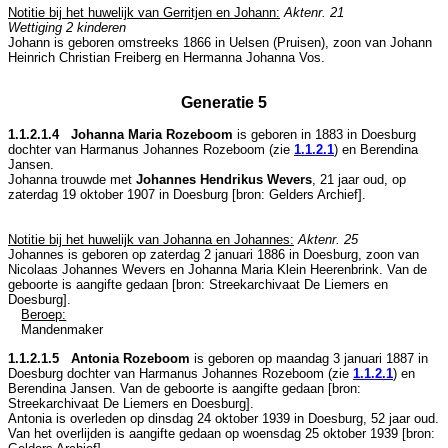
Notitie bij het huwelijk van Gerritjen en Johann:
Aktenr. 21
Wettiging 2 kinderen
Johann is geboren omstreeks 1866 in
Uelsen (Pruisen)
, zoon van
Johann
Heinrich Christian Freiberg en
Hermanna Johanna Vos.
Generatie 5
1.1.2.1.4 Johanna Maria Rozeboom
is geboren in 1883 in
Doesburg
dochter van
Harmanus Johannes Rozeboom (zie
1.1.2.1
) en
Berendina
Jansen.
Johanna trouwde met
Johannes Hendrikus Wevers
, 21 jaar oud, op
zaterdag 19 oktober 1907 in
Doesburg
[
bron: Gelders Archief
].
Notitie bij het huwelijk van Johanna en Johannes:
Aktenr. 25
Johannes is geboren op zaterdag 2 januari 1886 in
Doesburg
, zoon van
Nicolaas Johannes Wevers en
Johanna Maria Klein Heerenbrink. Van de
geboorte is aangifte gedaan [
bron: Streekarchivaat De Liemers en
Doesburg
].
Beroep:
Mandenmaker
1.1.2.1.5 Antonia Rozeboom
is geboren op maandag 3 januari 1887 in
Doesburg
dochter van
Harmanus Johannes Rozeboom (zie
1.1.2.1
) en
Berendina Jansen. Van de geboorte is aangifte gedaan [
bron:
Streekarchivaat De Liemers en Doesburg
].
Antonia is overleden op dinsdag 24 oktober 1939 in
Doesburg
, 52 jaar oud.
Van het overlijden is aangifte gedaan op woensdag 25 oktober 1939 [
bron: