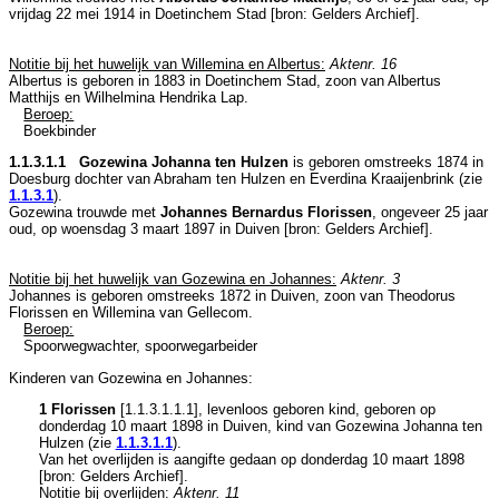
vrijdag 22 mei 1914 in
Doetinchem Stad
[
bron: Gelders Archief
].
Notitie bij het huwelijk van Willemina en Albertus:
Aktenr. 16
Albertus is geboren in 1883 in
Doetinchem Stad
, zoon van
Albertus
Matthijs en
Wilhelmina Hendrika Lap.
Beroep:
Boekbinder
1.1.3.1.1 Gozewina Johanna ten Hulzen
is geboren omstreeks 1874 in
Doesburg
dochter van
Abraham ten Hulzen en
Everdina Kraaijenbrink (zie
1.1.3.1
).
Gozewina trouwde met
Johannes Bernardus Florissen
, ongeveer 25 jaar
oud, op woensdag 3 maart 1897 in
Duiven
[
bron: Gelders Archief
].
Notitie bij het huwelijk van Gozewina en Johannes:
Aktenr. 3
Johannes is geboren omstreeks 1872 in
Duiven
, zoon van
Theodorus
Florissen en
Willemina van Gellecom.
Beroep:
Spoorwegwachter, spoorwegarbeider
Kinderen van Gozewina en Johannes:
1 Florissen
[
1.1.3.1.1.1
], levenloos geboren kind, geboren op
donderdag 10 maart 1898 in
Duiven
, kind van
Gozewina Johanna ten
Hulzen (zie
1.1.3.1.1
).
Van het overlijden is aangifte gedaan op donderdag 10 maart 1898
[
bron: Gelders Archief
].
Notitie bij overlijden:
Aktenr. 11