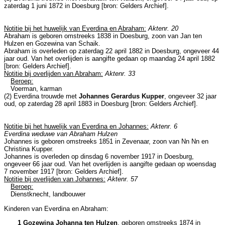
zaterdag 1 juni 1872 in
Doesburg
[
bron: Gelders Archief
].
Notitie bij het huwelijk van Everdina en Abraham:
Aktenr. 20
Abraham is geboren omstreeks 1838 in
Doesburg
, zoon van
Jan ten
Hulzen en
Gozewina van Schaik.
Abraham is overleden op zaterdag 22 april 1882 in
Doesburg
, ongeveer 44
jaar oud. Van het overlijden is aangifte gedaan op maandag 24 april 1882
[
bron: Gelders Archief
].
Notitie bij overlijden van Abraham:
Aktenr. 33
Beroep:
Voerman, karman
(2) Everdina trouwde met
Johannes Gerardus Kupper
, ongeveer 32 jaar
oud, op zaterdag 28 april 1883 in
Doesburg
[
bron: Gelders Archief
].
Notitie bij het huwelijk van Everdina en Johannes:
Aktenr. 6
Everdina weduwe van Abraham Hulzen
Johannes is geboren omstreeks 1851 in
Zevenaar
, zoon van
Nn Nn en
Christina Kupper.
Johannes is overleden op dinsdag 6 november 1917 in
Doesburg
,
ongeveer 66 jaar oud. Van het overlijden is aangifte gedaan op woensdag
7 november 1917 [
bron: Gelders Archief
].
Notitie bij overlijden van Johannes:
Aktenr. 57
Beroep:
Dienstknecht, landbouwer
Kinderen van Everdina en Abraham:
1 Gozewina Johanna ten Hulzen
, geboren omstreeks 1874 in